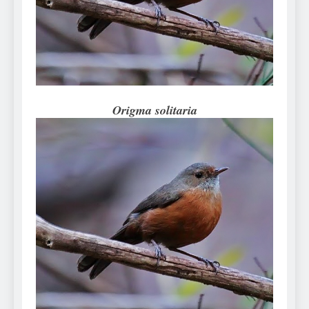
Can Bulldogs Play Fetch?
And How to Train Them!
7 Năm Ago
How Often Do I Need to
Groom My Bulldog
7 Năm Ago
Origma solitaria