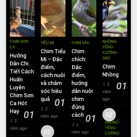
CHIM SƠN
NHỒNG-
TIỂU MI
CHIM SÂU
CA
YỂNG -
Chim Tiểu
Chim
CƯỠNG -
Hướng
SÁO
Mi – Đặc
chích:
Dẫn Chi
Chim
điểm,
Đặc
Tiết Cách
Nhồng
cách nuôi
điểm,
Huấn
và chăm
hướng
01
2
Luyện
sóc hiệu
dẫn nuôi
năm
Chim Sơn
quả
chim
ago
01
Ca Hót
đúng
2
Hay
01
02
cách
01
năm ago
2
NHỒNG-
1
năm ago
YỂNG -
02
năm ago
CƯỠNG