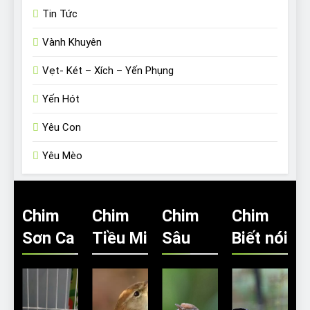
Tin Tức
Vành Khuyên
Vẹt- Két – Xích – Yến Phụng
Yến Hót
Yêu Con
Yêu Mèo
Chim
Chim
Chim
Chim
Sơn Ca
Tiều Mi
Sâu
Biết nói