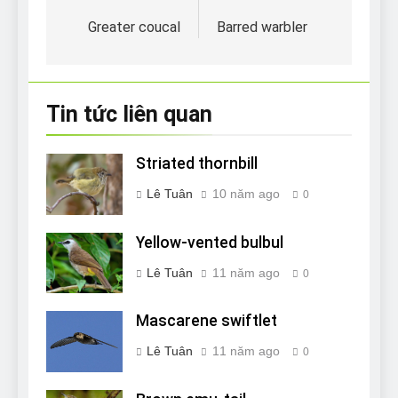
hướng
Greater coucal
Barred warbler
bài
viết
Tin tức liên quan
Striated thornbill
Lê Tuân
10 năm ago
0
Yellow-vented bulbul
Lê Tuân
11 năm ago
0
Mascarene swiftlet
Lê Tuân
11 năm ago
0