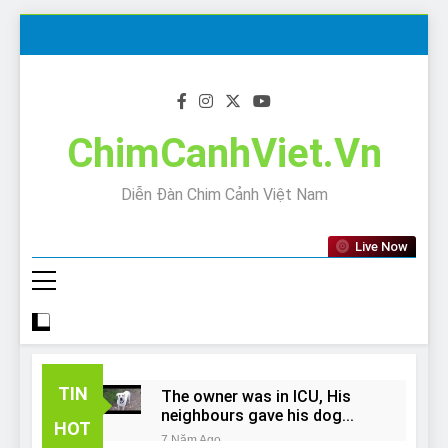
Skip
to
content
ChimCanhViet.Vn
Diễn Đàn Chim Cảnh Việt Nam
Live Now
TIN
The owner was in ICU, His
neighbours gave his dog
HOT
away!
7 Năm Ago