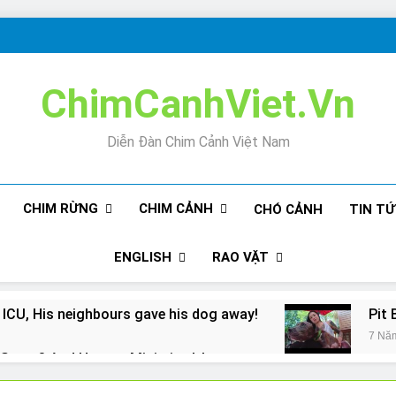
ChimCanhViet.Vn
Diễn Đàn Chim Cảnh Việt Nam
CHIM RỪNG
CHIM CẢNH
CHÓ CẢNH
TIN T
ENGLISH
RAO VẶT
 ICU, His neighbours gave his dog away!
Pit 
7 Nă
Snore? And How to Minimize It!