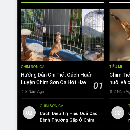
CHIM SƠN CA
TIỂU MI
Hướng Dẫn Chi Tiết Cách Huấn
Chim Tiể
Luyện Chim Sơn Ca Hót Hay
nuôi và 
01
2 Năm Ago
2 Năm A
CHIM SƠN CA
02
02
Cách Điều Trị Hiệu Quả Các
Bệnh Thường Gặp Ở Chim
Sơn Ca