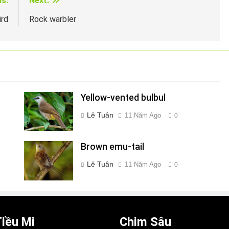
us:
Next:
ird
Rock warbler
Yellow-vented bulbul
Lê Tuân
11 Năm Ago
0
Brown emu-tail
Lê Tuân
11 Năm Ago
0
iều Mi
Chim Sâu