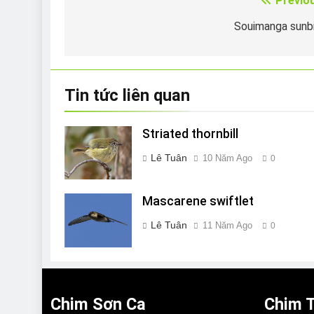
Previo
Điều
hướng
Souimanga sunb
bài
viết
Tin tức liên quan
Striated thornbill
Lê Tuân
10 Năm Ago
0
Mascarene swiftlet
Lê Tuân
11 Năm Ago
0
Chim Sơn Ca
Chim T