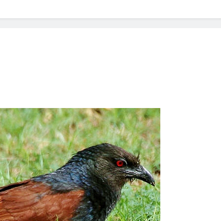
? Not as much as you think and here’s why!
 Yes! And How to Stop It!
The Ultimate Guid
7 Năm Ago
nd Problem and How to Treat It
Can Bulldogs
7 Năm Ago
y Fetch? And How to Train Them!
How Often 
7 Năm Ago