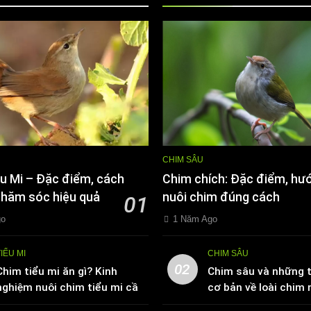
CHIM SÂU
u Mi – Đặc điểm, cách
Chim chích: Đặc điểm, hư
chăm sóc hiệu quả
nuôi chim đúng cách
01
go
1 Năm Ago
TIỂU MI
CHIM SÂU
02
Chim tiểu mi ăn gì? Kinh
Chim sâu và những t
nghiệm nuôi chim tiểu mi cần
cơ bản về loài chim 
biết