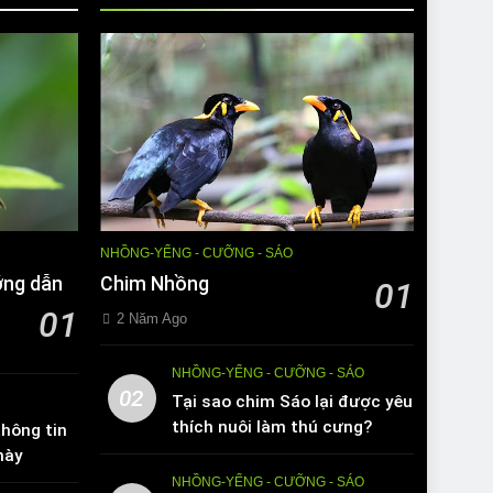
NHỒNG-YỂNG - CƯỠNG - SÁO
ớng dẫn
Chim Nhồng
01
01
2 Năm Ago
NHỒNG-YỂNG - CƯỠNG - SÁO
02
Tại sao chim Sáo lại được yêu
thích nuôi làm thú cưng?
hông tin
này
NHỒNG-YỂNG - CƯỠNG - SÁO