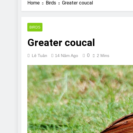
Are Bulldogs Lazy
Home
Birds
Greater coucal
7 Năm Ago
Do Bulldogs Fart?
7 Năm Ago
BIRDS
Bulldog Anal Gla
Greater coucal
7 Năm Ago
Can Bulldogs Pla
7 Năm Ago
0
Lê Tuân
14 Năm Ago
2 Mins