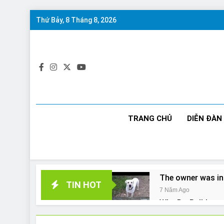
Skip
Thứ Bảy, 8 Tháng 8, 2026
to
content
TRANG CHỦ
DIỄN ĐÀN
The owner was in
TIN HOT
7 Năm Ago
Why Do Bulldogs 
7 Năm Ago