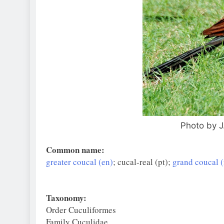
Photo by J
Common name:
greater coucal (en)
; cucal-real (pt);
grand coucal (
Taxonomy:
Order Cuculiformes
Family Cuculidae