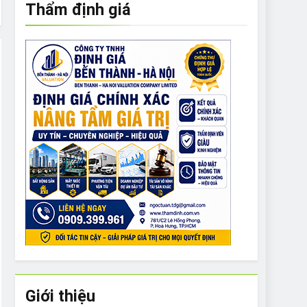
Thẩm định giá
e to What Bulldogs Can (and can’t) Eat
 Run Long Distances?
Do I Need to Groom My Bulldog
Giới thiệu