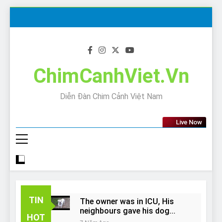
Skip
to
content
ChimCanhViet.Vn
Diễn Đàn Chim Cảnh Việt Nam
Live Now
TIN
The owner was in ICU, His
neighbours gave his dog
HOT
away!