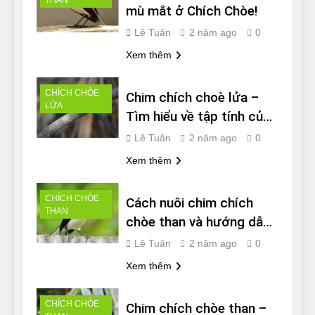
mù mắt ở Chích Chòe!
Lê Tuân
2 năm ago
0
Xem thêm
CHÍCH CHÒE
Chim chích choè lửa –
LỬA
Tìm hiểu về tập tính của
loài chim
Lê Tuân
2 năm ago
0
Xem thêm
CHÍCH CHÒE
Cách nuôi chim chích
THAN
chòe than và hướng dẫn
nhận biết bệnh
Lê Tuân
2 năm ago
0
Xem thêm
CHÍCH CHÒE
Chim chích chòe than –