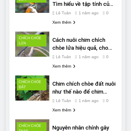
Tìm hiểu về tập tính của
loài chim
Lê Tuân
1 năm ago
0
Xem thêm
CHÍCH CHÒE
Cách nuôi chim chích
LỬA
chòe lửa hiệu quả, cho
tiếng hay
Lê Tuân
1 năm ago
0
Xem thêm
CHÍCH CHÒE
Chim chích chòe đất nuôi
ĐẤT
như thế nào để chim
khỏe, hót hay?
Lê Tuân
1 năm ago
0
Xem thêm
CHÍCH CHÒE
Nguyên nhân chính gây
THAN