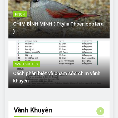
FINCH
CHIM BÌNH MINH ( Ptylia Phoenicoptera
)
VÀNH KHUYÊN
Cách phân biệt và chăm sóc chim vành
khuyên
Vành
Khuyên