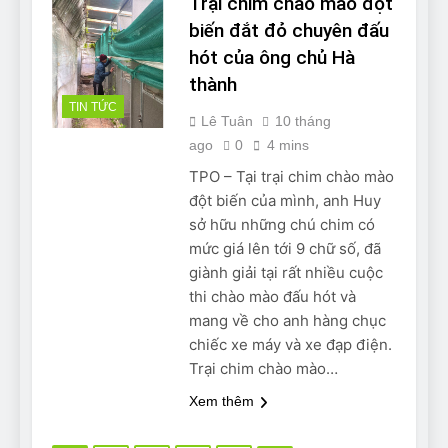
Trại chim chào mào đột
biến đắt đỏ chuyên đấu
hót của ông chủ Hà
thành
TIN TỨC
Lê Tuân
10 tháng
ago
0
4 mins
TPO – Tại trại chim chào mào
đột biến của mình, anh Huy
sở hữu những chú chim có
mức giá lên tới 9 chữ số, đã
giành giải tại rất nhiều cuộc
thi chào mào đấu hót và
mang về cho anh hàng chục
chiếc xe máy và xe đạp điện.
Trại chim chào mào…
Xem thêm