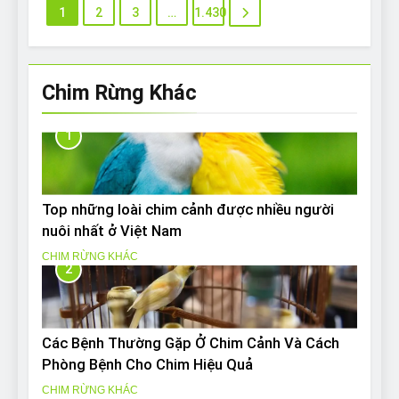
1
2
3
…
1.430
Chim Rừng Khác
1
Top những loài chim cảnh được nhiều người
nuôi nhất ở Việt Nam
CHIM RỪNG KHÁC
2
Các Bệnh Thường Gặp Ở Chim Cảnh Và Cách
Phòng Bệnh Cho Chim Hiệu Quả
CHIM RỪNG KHÁC