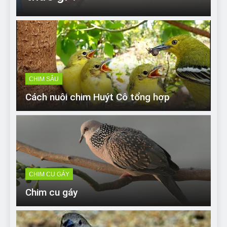
7 Năm Ago
Can Bulldogs Play Fetch?
And How to Train Them!
7 Năm Ago
How Often Do I Need to
Groom My Bulldog
7 Năm Ago
CHIM SÂU
Cách nuôi chim Huýt Cô tổng hợp
CHIM CU GÁY
Chim cu gáy