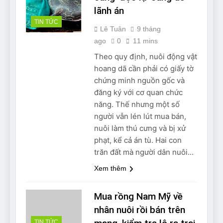
lãnh án
TIN TỨC
Lê Tuân
9 tháng
ago
0
11 mins
Theo quy định, nuôi động vật
hoang dã cần phải có giấy tờ
chứng minh nguồn gốc và
đăng ký với cơ quan chức
năng. Thế nhưng một số
người vẫn lén lút mua bán,
nuôi làm thú cưng và bị xử
phạt, kể cả án tù. Hai con
trăn đất mà người dân nuôi…
Xem thêm
Mua rồng Nam Mỹ về
nhân nuôi rồi bán trên
TIN TỨC