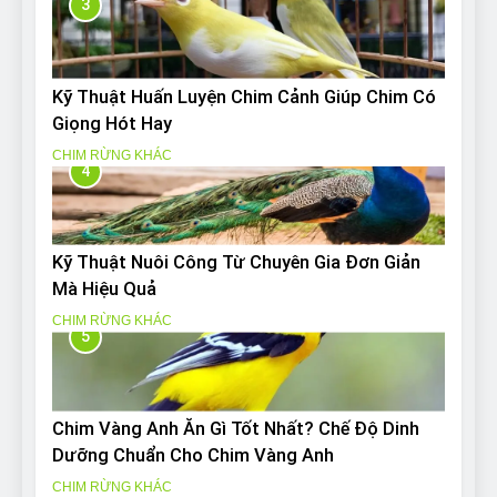
3
Kỹ Thuật Huấn Luyện Chim Cảnh Giúp Chim Có
Giọng Hót Hay
CHIM RỪNG KHÁC
4
Kỹ Thuật Nuôi Công Từ Chuyên Gia Đơn Giản
Mà Hiệu Quả
CHIM RỪNG KHÁC
5
Chim Vàng Anh Ăn Gì Tốt Nhất? Chế Độ Dinh
Dưỡng Chuẩn Cho Chim Vàng Anh
CHIM RỪNG KHÁC