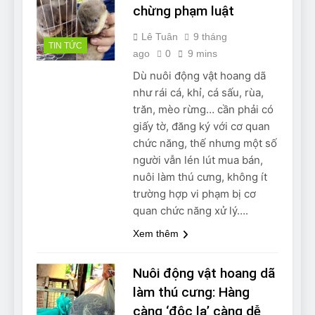
chừng phạm luật
Lê Tuân
9 tháng
TIN TỨC
ago
0
9 mins
Dù nuôi động vật hoang dã
như rái cá, khỉ, cá sấu, rùa,
trăn, mèo rừng… cần phải có
giấy tờ, đăng ký với cơ quan
chức năng, thế nhưng một số
người vẫn lén lút mua bán,
nuôi làm thú cưng, không ít
trường hợp vi phạm bị cơ
quan chức năng xử lý….
Xem thêm
Nuôi động vật hoang dã
làm thú cưng: Hàng
càng ‘độc lạ’ càng dễ