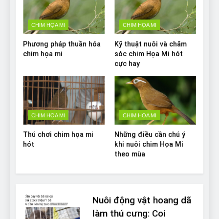
CHIM HỌA MI
CHIM HỌA MI
Phương pháp thuần hóa
Kỹ thuật nuôi và chăm
chim họa mi
sóc chim Họa Mi hót
cực hay
CHIM HỌA MI
CHIM HỌA MI
Thú chơi chim họa mi
Những điều cần chú ý
hót
khi nuôi chim Họa Mi
theo mùa
Nuôi động vật hoang dã
làm thú cưng: Coi