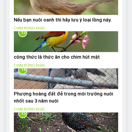
Nếu bạn nuôi oanh thì hãy lưu ý loại lồng này.
CHIM RỪNG KHÁC
13
công thức là thức ăn cho chim hút mật
CHIM RỪNG KHÁC
14
Phượng hoàng đất đẻ trong môi trường nuôi
nhốt sau 3 năm nuôi
CHIM RỪNG KHÁC
15