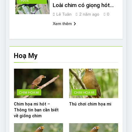
THAN
Loài chim có giọng hót
thanh thót
Lê Tuân
2 năm ago
0
Xem thêm
Hoạ My
CHIM HỌA MI
CHIM HỌA MI
Chim họa mi hót –
Thú chơi chim họa mi
Thông tin bạn cần biết
về giống chim