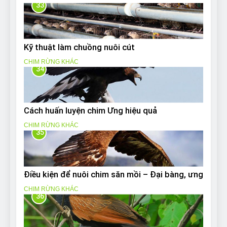
33
Kỹ thuật làm chuồng nuôi cút
CHIM RỪNG KHÁC
34
Cách huấn luyện chim Ưng hiệu quả
CHIM RỪNG KHÁC
35
Điều kiện để nuôi chim săn mồi – Đại bàng, ưng
CHIM RỪNG KHÁC
36