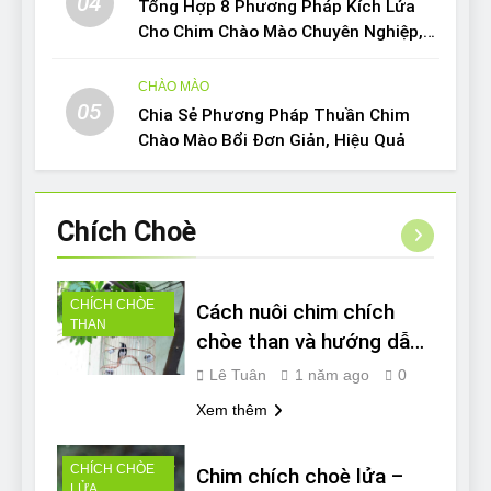
04
Tổng Hợp 8 Phương Pháp Kích Lửa
Cho Chim Chào Mào Chuyên Nghiệp,
Hiệu Quả
CHÀO MÀO
05
Chia Sẻ Phương Pháp Thuần Chim
Chào Mào Bổi Đơn Giản, Hiệu Quả
Chích
Choè
CHÍCH CHÒE
Cách nuôi chim chích
THAN
chòe than và hướng dẫn
nhận biết bệnh
Lê Tuân
1 năm ago
0
Xem thêm
CHÍCH CHÒE
Chim chích choè lửa –
LỬA