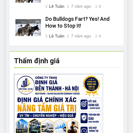
Lê Tuân
7 năm ago
0
Do Bulldogs Fart? Yes! And
How to Stop It!
Lê Tuân
7 năm ago
0
Thẩm định giá