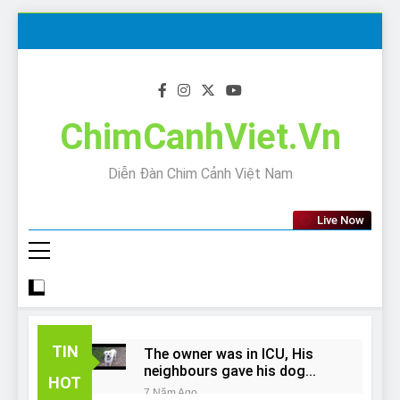
Skip
to
content
ChimCanhViet.Vn
Diễn Đàn Chim Cảnh Việt Nam
Live Now
TIN
The owner was in ICU, His
neighbours gave his dog
HOT
away!
7 Năm Ago