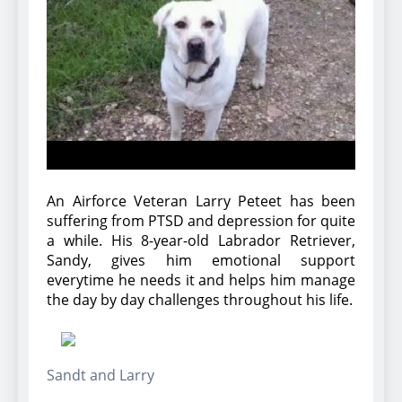
Can Bulldogs Play Fetch?
And How to Train Them!
7 Năm Ago
How Often Do I Need to
Groom My Bulldog
7 Năm Ago
An Airforce Veteran Larry Peteet has been
suffering from PTSD and depression for quite
a while. His 8-year-old Labrador Retriever,
Sandy, gives him emotional support
everytime he needs it and helps him manage
the day by day challenges throughout his life.
Sandt and Larry