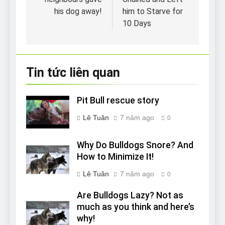
viết
his dog away!
him to Starve for
10 Days
Tin tức liên quan
Pit Bull rescue story
Lê Tuân
7 năm ago
0
Why Do Bulldogs Snore? And
How to Minimize It!
Lê Tuân
7 năm ago
0
Are Bulldogs Lazy? Not as
much as you think and here’s
why!