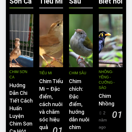
Sơn Ca
Tiều Mi
Sâu
Biết nói
CHIM SƠN
NHỒNG-
TIỂU MI
CHIM SÂU
CA
YỂNG -
Chim Tiểu
Chim
CƯỠNG -
Hướng
SÁO
Mi – Đặc
chích:
Dẫn Chi
Chim
điểm,
Đặc
Tiết Cách
Nhồng
cách nuôi
điểm,
Huấn
và chăm
hướng
01
2
Luyện
sóc hiệu
dẫn nuôi
năm
Chim Sơn
quả
chim
ago
01
Ca Hót