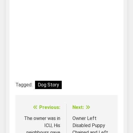
Tagged:
Dog Story
Previous:
Next:
Điều
hướng
The owner was in
Owner Left
ICU, His
Disabled Puppy
bài
neighbours gave
Chained and Left