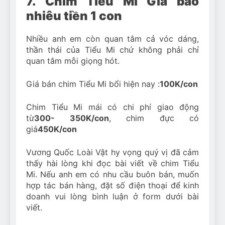
7. Chim Tiểu Mi Giá bao
nhiêu tiền 1 con
Nhiều anh em còn quan tâm cả vóc dáng,
thần thái của Tiểu Mi chứ không phải chỉ
quan tâm mỗi giọng hót.
Giá bán chim Tiểu Mi bổi hiện nay :
100K/con
Chim Tiểu Mi mái có chi phí giao động
từ
300- 350K/con
, chim đực có
giá
450K/con
Vương Quốc Loài Vật hy vọng quý vị đã cảm
thấy hài lòng khi đọc bài viết về chim Tiểu
Mi. Nếu anh em có nhu cầu buôn bán, muốn
hợp tác bán hàng, đặt số điện thoại để kinh
doanh vui lòng bình luận ở form dưới bài
viết.