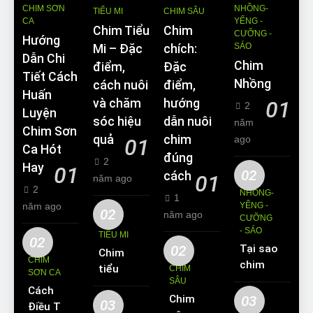
CHIM SƠN
NHỒNG-
TIỂU MI
CHIM SÂU
CA
YỂNG -
Chim Tiểu
Chim
CƯỠNG -
Hướng
SÁO
Mi – Đặc
chích:
Dẫn Chi
Chim
điểm,
Đặc
Tiết Cách
Nhồng
cách nuôi
điểm,
Huấn
và chăm
hướng
01
2
Luyện
sóc hiệu
dẫn nuôi
năm
Chim Sơn
quả
chim
ago
01
Ca Hót
đúng
2
Hay
01
02
cách
01
năm ago
2
NHỒNG-
1
năm ago
YỂNG -
02
năm ago
CƯỠNG
- SÁO
TIỂU MI
02
02
Tại sao
Chim
CHIM
chim
tiểu mi
CHIM
SƠN CA
Sáo lại
SÂU
ăn gì?
Cách
được
Chim
03
Kinh
03
Điều Trị