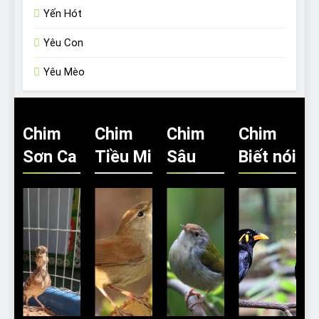
Yến Hót
Yêu Con
Yêu Mèo
Chim
Chim
Chim
Chim
Sơn Ca
Tiều Mi
Sâu
Biết nói