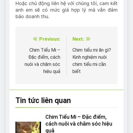
Hoặc chủ động liên hệ với chúng tôi, cam kết
anh em sẽ có mức giá hợp lý mà vẫn đảm
bảo doanh thu.
Previous:
Next:
Điều
hướng
Chim Tiểu Mi –
Chim tiểu mi ăn gì?
Đặc điểm, cách
Kinh nghiệm nuôi
bài
nuôi và chăm sóc
chim tiểu mi cần
viết
hiệu quả
biết
Tin tức liên quan
Chim Tiểu Mi – Đặc điểm,
cách nuôi và chăm sóc hiệu
quả