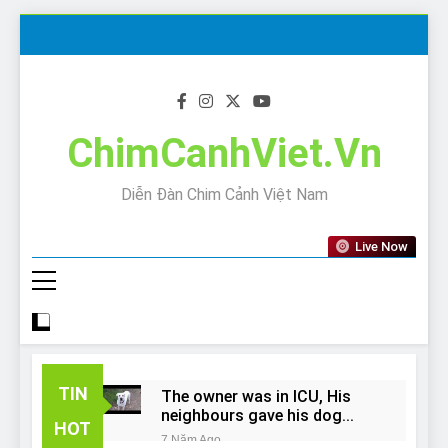
Skip
to
content
ChimCanhViet.Vn
Diễn Đàn Chim Cảnh Việt Nam
Live Now
TIN
The owner was in ICU, His
neighbours gave his dog
HOT
away!
7 Năm Ago