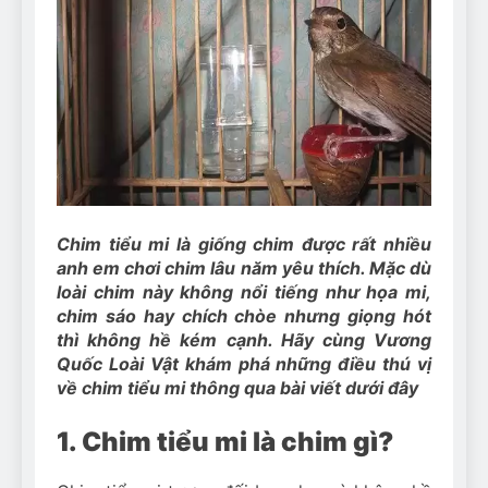
Can Bulldogs Play Fetch?
And How to Train Them!
7 Năm Ago
How Often Do I Need to
Groom My Bulldog
7 Năm Ago
Chim tiểu mi là giống chim được rất nhiều
anh em chơi chim lâu năm yêu thích. Mặc dù
loài chim này không nổi tiếng như họa mi,
chim sáo hay chích chòe nhưng giọng hót
thì không hề kém cạnh. Hãy cùng Vương
Quốc Loài Vật khám phá những điều thú vị
về chim tiểu mi thông qua bài viết dưới đây
1. Chim tiểu mi là chim gì?