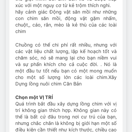
xúc với một nguy cơ từ kẻ trộm thích nghi.
hãy cảnh giác Động vật săn mồi như những
con chim săn mồi, động vật gặm nhấm,
chuột,, cáo, rắn, mèo là kẻ thù của các loài
chim
Chuồng có thể chi phí rất nhiều, nhưng với
các vật liệu chất lượng, lập kế hoạch tốt và
chăm sóc, nó sẽ mang lại cho bạn niềm vui
và sự phấn khích cho cả cuộc đời. . Nó là
một đầu tư tốt nếu bạn có một mong muốn
cho một số lượng lớn các loài chim.Xây
Dựng lồng nuôi chim Căn Bản
Chọn một VỊ TRÍ
Quá trình bắt đầu xây dựng lồng chim với vị
trí không gian thích hợp. Không gian này có
thể là bất cứ đâu trong nơi cư trú của bạn,
nhưng chắc chắn là không bị giới hạn một số
điều kiện cần thiết như kích thước, chiều cao