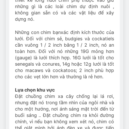
những gì là các loài chim dự định nuôi ,
không gian sẵn có và các vật liệu để xây
dựng nó.
Những con chim bạnxác định kích thước của
lưới. Đối với chim sẻ, budgies và cockatiels
cần vuông 1 / 2 inch bằng 1 / 2 inch, nó an
toàn hơn. Đối với nó những 19G mỏng hơn
(gauge) là lưới thích hợp. 16G lưới là tốt cho
senegals và conures, 14g hoặc 12g lưới là tốt
cho macaws và cockatoos; 2 inch phù hợp
cho các vẹt lớn hơn và thường là rẻ hơn.
Lựa chọn khu vực
Đặt chuồng chim xa cây chống lại lá rơi,
nhưng đặt nó trong tầm nhìn của ngôi nhà và
cho một hướng, nơi ánh sáng mặt trời đến từ
buổi sáng .. Đặt chuồng chim ra khỏi đường
chính, vì nếu bạn không xem xét nó, chim có
thể giật mình bởi ánh đèn xe và được tiếp