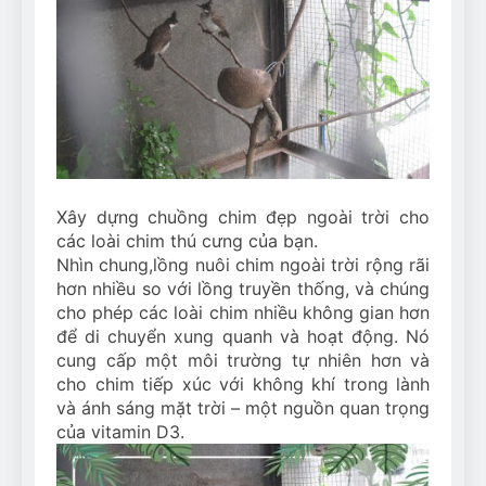
Can Bulldogs Play Fetch?
And How to Train Them!
7 Năm Ago
How Often Do I Need to
Groom My Bulldog
7 Năm Ago
Xây dựng chuồng chim đẹp ngoài trời cho
các loài chim thú cưng của bạn.
Nhìn chung,
lồng nuôi chim ngoài trời rộng rãi
hơn nhiều so với lồng truyền thống, và chúng
cho phép các loài chim nhiều không gian hơn
để di chuyển xung quanh và hoạt động. Nó
cung cấp một môi trường tự nhiên hơn và
cho chim tiếp xúc với không khí trong lành
và ánh sáng mặt trời – một nguồn quan trọng
của vitamin D3.