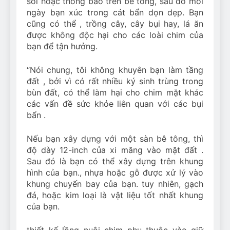
sỏi hoặc thông bào trên bê tông, sau đó mỗi
ngày bạn xúc trong cát bẩn dọn dẹp. Bạn
cũng có thể , trồng cây, cây bụi hay, lá ăn
được không độc hại cho các loài chim của
bạn để tận hưởng.
“Nói chung, tôi không khuyên bạn làm tầng
đất , bởi vì có rất nhiều ký sinh trùng trong
bùn đất, có thể làm hại cho chim mặt khác
các vấn đề sức khỏe liên quan với các bụi
bẩn .
Nếu bạn xây dựng với một sàn bê tông, thì
độ dày 12-inch của xi măng vào mặt đất .
Sau đó là bạn có thể xây dựng trên khung
hình của bạn., nhựa hoặc gỗ được xử lý vào
khung chuyến bay của bạn. tuy nhiên, gạch
đá, hoặc kim loại là vật liệu tốt nhất khung
của bạn.
thiết kế lồng nuôi chim phụ thuộc vào giữ