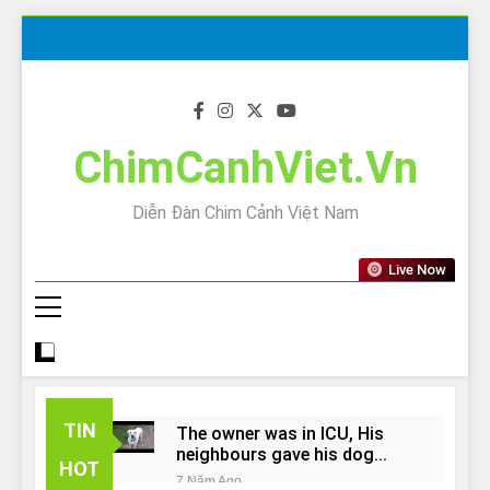
Skip
to
content
ChimCanhViet.Vn
Diễn Đàn Chim Cảnh Việt Nam
Live Now
TIN
The owner was in ICU, His
neighbours gave his dog
HOT
away!
7 Năm Ago