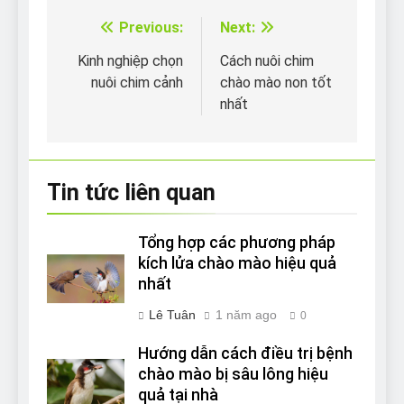
Previous:
Next:
Điều
hướng
Kinh nghiệp chọn
Cách nuôi chim
nuôi chim cảnh
chào mào non tốt
bài
nhất
viết
Tin tức liên quan
Tổng hợp các phương pháp
kích lửa chào mào hiệu quả
nhất
Lê Tuân
1 năm ago
0
Hướng dẫn cách điều trị bệnh
chào mào bị sâu lông hiệu
quả tại nhà