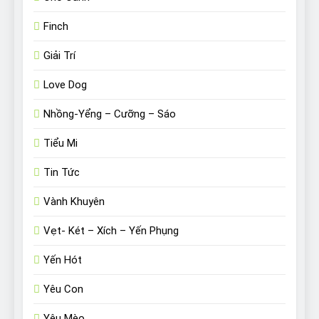
Finch
Giải Trí
Love Dog
Nhồng-Yểng – Cưỡng – Sáo
Tiểu Mi
Tin Tức
Vành Khuyên
Vẹt- Két – Xích – Yến Phụng
Yến Hót
Yêu Con
Yêu Mèo