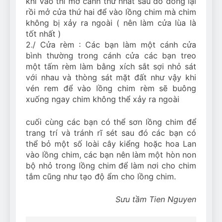
khi vào thì mở cánh thứ nhất sau đó đóng lại
rồi mở cửa thứ hai để vào lồng chim mà chim
không bị xảy ra ngoài ( nên làm cửa lùa là
tốt nhất )
2./ Cửa rèm : Các bạn làm một cánh cửa
bình thường trong cánh cửa các bạn treo
một tấm rèm làm bằng xích sắt sợi nhỏ sát
với nhau và thòng sát mặt đất như vậy khi
vén rem để vào lồng chim rèm sẽ buông
xuống ngay chim không thể xảy ra ngoài
cuối cùng các bạn có thể sơn lồng chim để
trang trí và tránh rĩ sét sau đó các bạn có
thể bỏ một số loài cây kiểng hoặc hoa Lan
vào lồng chim, các bạn nên làm một hòn non
bộ nhỏ trong lồng chim để làm nơi cho chim
tắm cũng như tạo độ ẩm cho lồng chim.
Sưu tầm Tien Nguyen