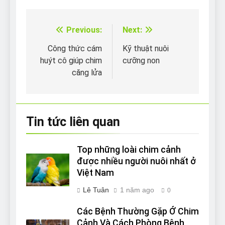
Previous:
Next:
Điều
hướng
Công thức cám
Kỹ thuật nuôi
huýt cô giúp chim
cưỡng non
bài
căng lửa
viết
Tin tức liên quan
Top những loài chim cảnh
được nhiều người nuôi nhất ở
Việt Nam
Lê Tuân
1 năm ago
0
Các Bệnh Thường Gặp Ở Chim
Cảnh Và Cách Phòng Bệnh