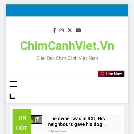
Skip
to
content
ChimCanhViet.Vn
Diễn Đàn Chim Cảnh Việt Nam
Live Now
TIN
The owner was in ICU, His
neighbours gave his dog
HOT
away!
7 Năm Ago