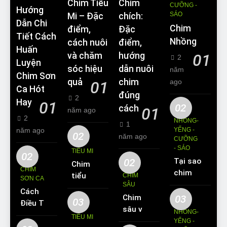
Chim Tiểu
Chim
CƯỠNG -
Hướng
SÁO
Mi – Đặc
chích:
Dẫn Chi
Chim
điểm,
Đặc
Tiết Cách
Nhồng
cách nuôi
điểm,
Huấn
và chăm
hướng
01
2
Luyện
sóc hiệu
dẫn nuôi
năm
Chim Sơn
quả
chim
ago
01
Ca Hót
đúng
2
Hay
01
02
cách
01
năm ago
2
NHỒNG-
1
năm ago
YỂNG -
02
năm ago
CƯỠNG
- SÁO
TIỂU MI
02
02
Tại sao
Chim
CHIM
chim
tiểu mi
CHIM
SƠN CA
Sáo lại
SÂU
ăn gì?
Cách
được
Chim
03
Kinh
03
Điều Trị
yêu
sâu và
nghiệm
NHỒNG-
Hiệu
TIỂU MI
thích
những
YỂNG -
nuôi
Quả