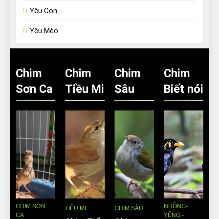
Yêu Con
Yêu Mèo
Chim
Chim
Chim
Chim
Sơn Ca
Tiều Mi
Sâu
Biết nói
CHIM SƠN
NHỒNG-
TIỂU MI
CHIM SÂU
CA
YỂNG -