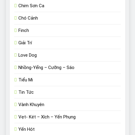
Chim Sơn Ca
Chó Cảnh
Finch
Giải Trí
Love Dog
Nhồng-Yểng – Cưỡng – Sáo
Tiểu Mi
Tin Tức
Vành Khuyên
Vẹt- Két – Xích – Yến Phụng
Yến Hót