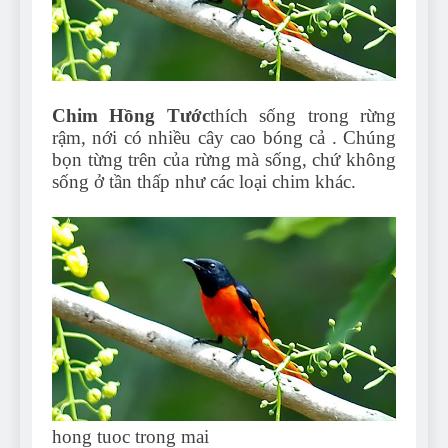
Can Bulldogs Play Fetch?
And How to Train Them!
7 Năm Ago
How Often Do I Need to
Groom My Bulldog
Chim Hồng Tước
thích sống trong rừng
7 Năm Ago
rậm, nới có nhiều cây cao bóng cả . Chúng
bọn từng trên của rừng mà sống, chứ không
sống ở tần thấp như các loại chim khác.
hong tuoc trong mai