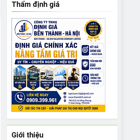
Thẩm định giá
e to What Bulldogs Can (and can’t) Eat
 Run Long Distances?
Do I Need to Groom My Bulldog
Giới thiệu