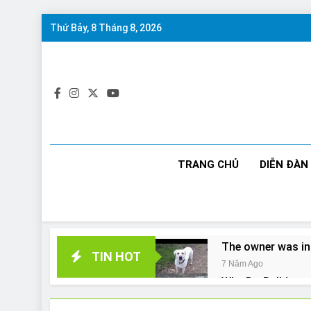
Skip
Thứ Bảy, 8 Tháng 8, 2026
to
content
TRANG CHỦ
DIỄN ĐÀN
The owner was in
TIN HOT
7 Năm Ago
Why Do Bulldogs 
7 Năm Ago