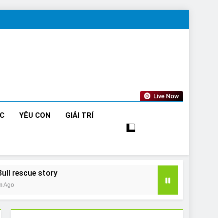
Live Now
ỨC
YÊU CON
GIẢI TRÍ
Bull rescue story
m Ago