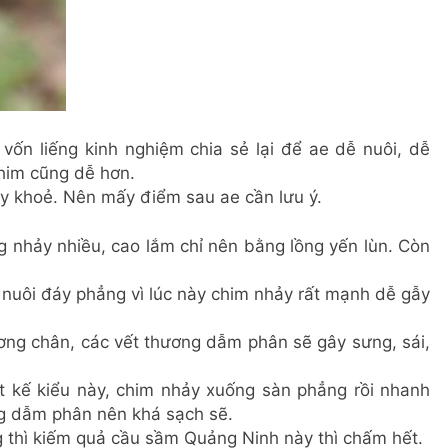
vốn liếng kinh nghiệm chia sẻ lại để ae dễ nuôi, dễ
him cũng dễ hơn.
ảy khoẻ. Nên mấy điểm sau ae cần lưu ý.
g nhảy nhiều, cao lắm chỉ nên bằng lồng yến lùn. Còn
 nuôi đáy phẳng vì lúc này chim nhảy rất mạnh dễ gẫy
ơng chân, các vết thương dẫm phân sẽ gây sưng, sái,
iết kế kiểu này, chim nhảy xuống sàn phẳng rồi nhanh
g dẫm phân nên khá sạch sẽ.
 thì kiếm quả cầu sầm Quảng Ninh này thì chấm hết.