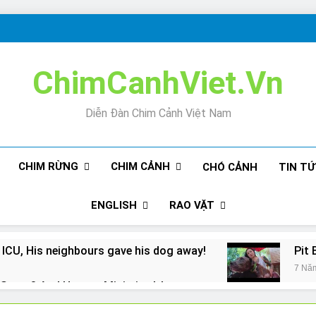
ChimCanhViet.Vn
Diễn Đàn Chim Cảnh Việt Nam
CHIM RỪNG
CHIM CẢNH
CHÓ CẢNH
TIN T
ENGLISH
RAO VẶT
 ICU, His neighbours gave his dog away!
Pit 
7 Nă
Snore? And How to Minimize It!