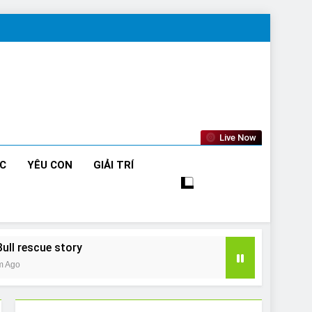
Live Now
ỨC
YÊU CON
GIẢI TRÍ
Bull rescue story
m Ago