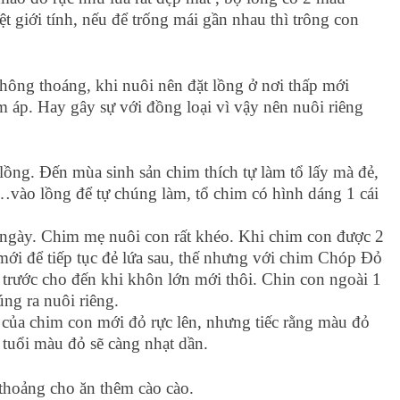
t giới tính, nếu để trống mái gần nhau thì trông con
thông thoáng, khi nuôi nên đặt lồng ở nơi thấp mới
m áp. Hay gây sự với đồng loại vì vậy nên nuôi riêng
 lồng. Đến mùa sinh sản chim thích tự làm tổ lấy mà đẻ,
 …vào lồng để tự chúng làm, tổ chim có hình dáng 1 cái
15 ngày. Chim mẹ nuôi con rất khéo. Khi chim con được 2
 mới để tiếp tục đẻ lứa sau, thế nhưng với chim Chóp Đỏ
a trước cho đến khi khôn lớn mới thôi. Chin con ngoài 1
úng ra nuôi riêng.
 của chim con mới đỏ rực lên, nhưng tiếc rằng màu đỏ
 tuổi màu đỏ sẽ càng nhạt dần.
h thoảng cho ăn thêm cào cào.