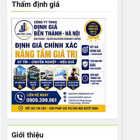
Thẩm định giá
e to What Bulldogs Can (and can’t) Eat
 Run Long Distances?
Do I Need to Groom My Bulldog
Giới thiệu