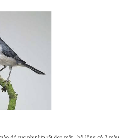
 mào đỏ rực như lửa rất đẹp mắt , bộ lông có 2 màu