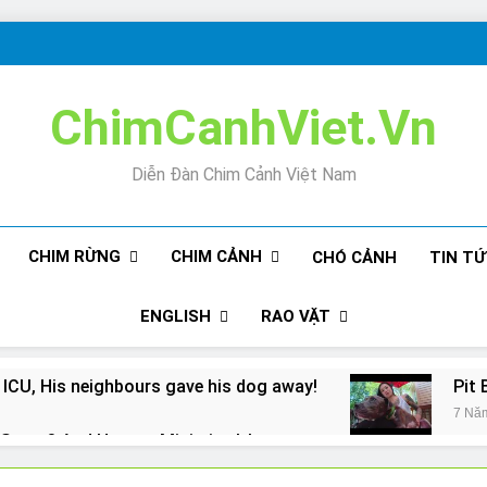
ChimCanhViet.Vn
Diễn Đàn Chim Cảnh Việt Nam
CHIM RỪNG
CHIM CẢNH
CHÓ CẢNH
TIN T
ENGLISH
RAO VẶT
 ICU, His neighbours gave his dog away!
Pit 
7 Nă
Snore? And How to Minimize It!