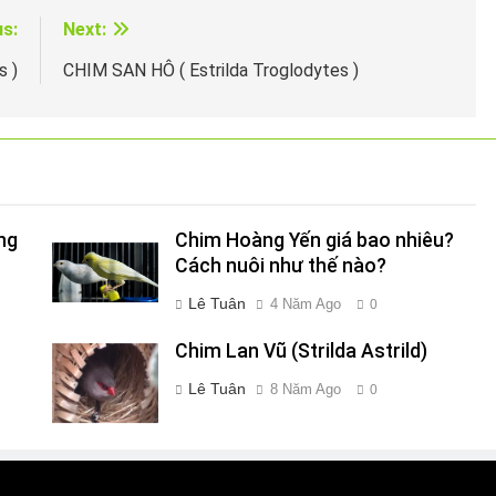
us:
Next:
s )
CHIM SAN HÔ ( Estrilda Troglodytes )
ng
Chim Hoàng Yến giá bao nhiêu?
Cách nuôi như thế nào?
Lê Tuân
4 Năm Ago
0
Chim Lan Vũ (Strilda Astrild)
Lê Tuân
8 Năm Ago
0