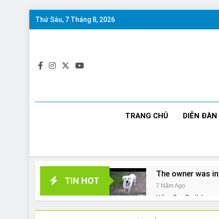
Skip
Thứ Sáu, 7 Tháng 8, 2026
to
content
TRANG CHỦ
DIỄN ĐÀN
The owner was in
TIN HOT
7 Năm Ago
Why Do Bulldogs 
7 Năm Ago