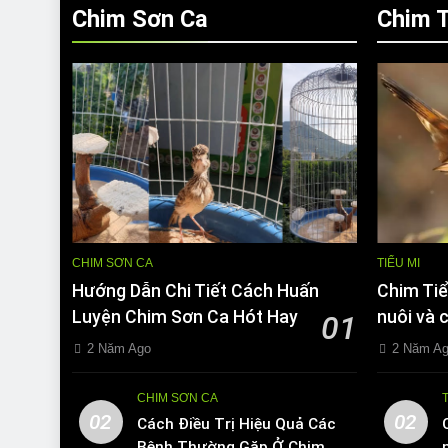
Chim Sơn Ca
Chim T
CHIM SƠN CA
TIỂU MI
Hướng Dẫn Chi Tiết Cách Huấn
Chim Tiể
Luyện Chim Sơn Ca Hót Hay
nuôi và 
01
2 Năm Ago
2 Năm A
CHIM SƠN CA
02
02
Cách Điều Trị Hiệu Quả Các
Bệnh Thường Gặp Ở Chim