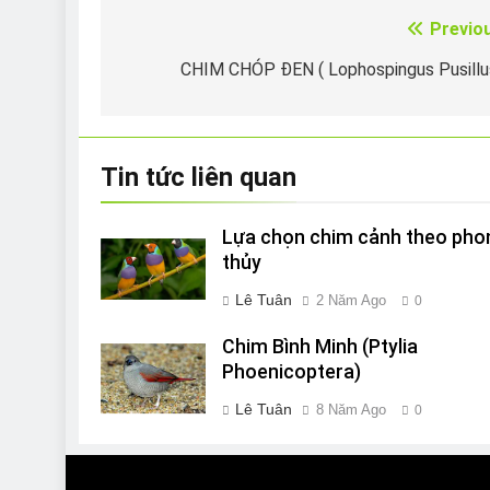
Previo
Điều
hướng
CHIM CHÓP ĐEN ( Lophospingus Pusillu
bài
viết
Tin tức liên quan
Lựa chọn chim cảnh theo pho
thủy
Lê Tuân
2 Năm Ago
0
Chim Bình Minh (Ptylia
Phoenicoptera)
Lê Tuân
8 Năm Ago
0