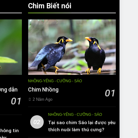
Chim Biết nói
NHỒNG-YỂNG - CƯỠNG - SÁO
ớng dẫn
Chim Nhồng
01
01
2 Năm Ago
NHỒNG-YỂNG - CƯỠNG - SÁO
02
Tại sao chim Sáo lại được yêu
thích nuôi làm thú cưng?
hông tin
này