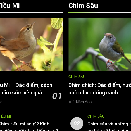
iều Mi
Chim Sâu
CHIM SÂU
u Mi – Đặc điểm, cách
Chim chích: Đặc điểm, hư
chăm sóc hiệu quả
nuôi chim đúng cách
01
go
1 Năm Ago
TIỂU MI
CHIM SÂU
02
Chim tiểu mi ăn gì? Kinh
Chim sâu và những t
nghiệm nuôi chim tiểu mi cần
cơ bản về loài chim 