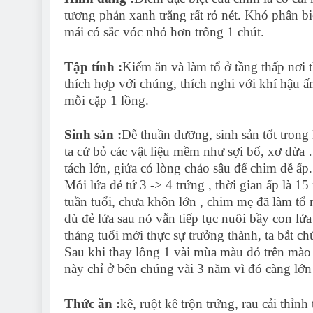
tương phản xanh trắng rất rỏ nét. Khó phân biệ
mái có sắc vóc nhỏ hơn trống 1 chút.
Tập tính :
Kiếm ăn và làm tổ ở tầng thấp nơi 
thích hợp với chúng, thích nghi với khí hậu ấ
mỗi cặp 1 lồng.
Sinh sản :
Dễ thuần dưỡng, sinh sản tốt trong
ta cứ bỏ các vật liệu mềm như sợi bố, xơ dừa
tách lớn, giửa có lòng chảo sâu để chim dễ ấp.
Mỗi lứa đẻ tứ 3 -> 4 trứng , thời gian ấp là 
tuần tuổi, chưa khôn lớn , chim mẹ đã làm tổ
dù đẻ lứa sau nó vẫn tiếp tục nuôi bầy con lứ
tháng tuổi mới thực sự trưởng thành, ta bắt ch
Sau khi thay lông 1 vài mùa màu đỏ trên mào
này chỉ ở bên chúng vài 3 năm vì đó càng lớn
Thức ăn :
kê, ruột kê trộn trứng, rau cải thỉn