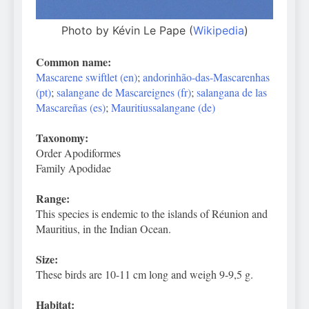
Photo by Kévin Le Pape (
Wikipedia
)
Common name:
Mascarene swiftlet (en)
;
andorinhão-das-Mascarenhas
(pt)
;
salangane de Mascareignes (fr)
;
salangana de las
Mascareñas (es)
;
Mauritiussalangane (de)
Taxonomy:
Order Apodiformes
Family Apodidae
Range:
This species is endemic to the islands of Réunion and
Mauritius, in the Indian Ocean.
Size:
These birds are 10-11 cm long and weigh 9-9,5 g.
Habitat: