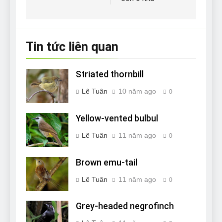
viết
Tin tức liên quan
Striated thornbill
Lê Tuân
10 năm ago
0
Yellow-vented bulbul
Lê Tuân
11 năm ago
0
Brown emu-tail
Lê Tuân
11 năm ago
0
Grey-headed negrofinch