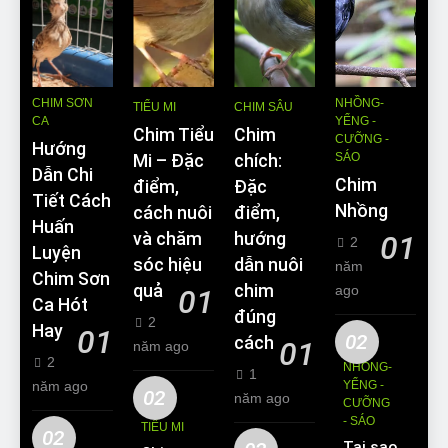
CHIM SƠN
NHỒNG-
TIỂU MI
CHIM SÂU
CA
YỂNG -
Chim Tiểu
Chim
CƯỠNG -
Hướng
SÁO
Mi – Đặc
chích:
Dẫn Chi
Chim
điểm,
Đặc
Tiết Cách
Nhồng
cách nuôi
điểm,
Huấn
và chăm
hướng
01
2
Luyện
sóc hiệu
dẫn nuôi
năm
Chim Sơn
quả
chim
ago
01
Ca Hót
đúng
2
Hay
01
02
cách
01
năm ago
2
NHỒNG-
1
năm ago
YỂNG -
02
năm ago
CƯỠNG
- SÁO
TIỂU MI
02
Tại sao