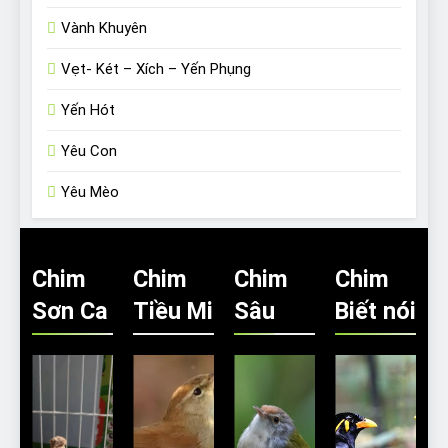
Vành Khuyên
Vẹt- Két – Xích – Yến Phụng
Yến Hót
Yêu Con
Yêu Mèo
Chim
Chim
Chim
Chim
Sơn Ca
Tiều Mi
Sâu
Biết nói