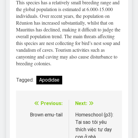
This species has a relatively small breeding range and
the global population is estimated at 6.000-15.000
individuals. Over recent years, the population on
Réunion has increased substantially, whilst that on
Mauritius has declined, making it difficult to judge the
overall population trend. The main threats affecting
this species are nest collecting for bird’s nest soup and
vandalism of caves. Tourism activities such as
canyoning and caving may also cause disturbance to
breeding colonies.
Tagged:
Apodidae
Previous:
Next:
Điều
hướng
Brown emu-tail
Homeschool (p3):
Tại sao tôi yêu
bài
thích việc tự dạy
con ở nhà