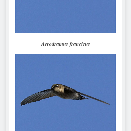
Can Bulldogs Play Fetch?
And How to Train Them!
7 Năm Ago
How Often Do I Need to
Groom My Bulldog
7 Năm Ago
Aerodramus francicus