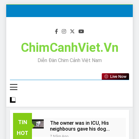
Skip
to
content
ChimCanhViet.Vn
Diễn Đàn Chim Cảnh Việt Nam
Live Now
TIN
The owner was in ICU, His
neighbours gave his dog
HOT
away!
7 Năm Ago