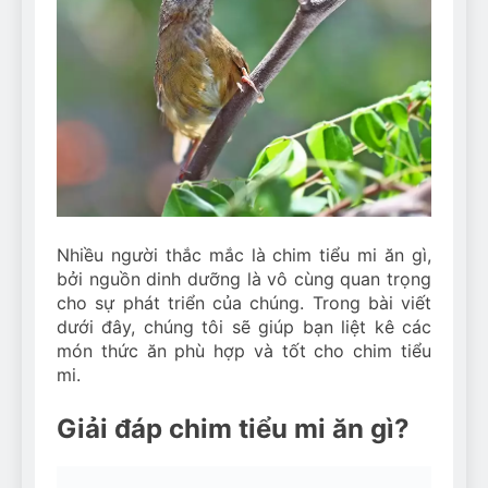
Can Bulldogs Play Fetch?
And How to Train Them!
7 Năm Ago
How Often Do I Need to
Groom My Bulldog
7 Năm Ago
Nhiều người thắc mắc là chim tiểu mi ăn gì,
bởi nguồn dinh dưỡng là vô cùng quan trọng
cho sự phát triển của chúng. Trong bài viết
dưới đây, chúng tôi sẽ giúp bạn liệt kê các
món thức ăn phù hợp và tốt cho chim tiểu
mi.
Giải đáp chim tiểu mi ăn gì?