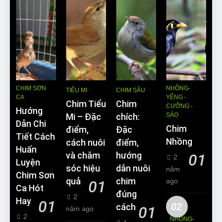
CHIM SƠN
NHỒNG-
TIỂU MI
CHIM SÂU
CA
YỂNG -
Chim Tiểu
Chim
CƯỠNG -
Hướng
SÁO
Mi – Đặc
chích:
Dẫn Chi
Chim
điểm,
Đặc
Tiết Cách
Nhồng
cách nuôi
điểm,
Huấn
và chăm
hướng
01
2
Luyện
sóc hiệu
dẫn nuôi
năm
Chim Sơn
quả
chim
ago
01
Ca Hót
đúng
2
Hay
01
02
cách
01
năm ago
2
NHỒNG-