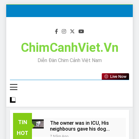
Skip
to
content
ChimCanhViet.Vn
Diễn Đàn Chim Cảnh Việt Nam
Live Now
TIN
The owner was in ICU, His
neighbours gave his dog
HOT
away!
7 Năm Ago