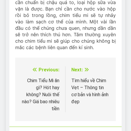
cần chuẩn bị chậu quá to, loại hộp sữa vừa
vặn là được. Bạn chỉ cần cho nước vào hộp
rồi bỏ trong lồng, chim tiểu mi sẽ tự nhảy
vào làm sạch cơ thể của mình. Một vài lần
đầu có thể chúng chưa quen, nhưng dần dần
sẽ trở nên thích thú hơn. Tắm thường xuyên
cho chim tiểu mi sẽ giúp cho chúng không bị
mắc các bệnh liên quan đến kí sinh.
Previous:
Next:
Điều
hướng
Chim Tiểu Mi ăn
Tìm hiểu về Chim
gì? Hót hay
Vẹt – Thông tin
bài
không? Nuôi thế
cơ bản và hình ảnh
viết
nào? Giá bao nhiêu
đẹp
tiền