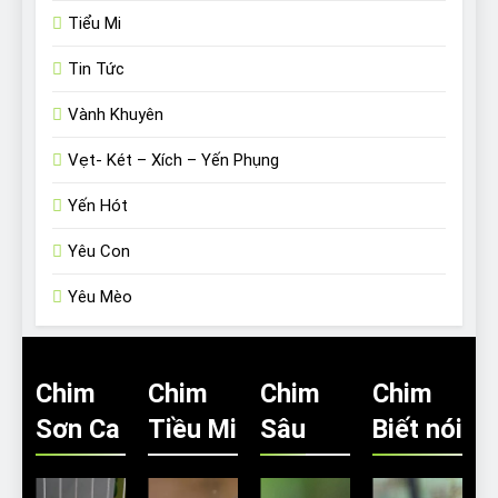
Tiểu Mi
Tin Tức
Vành Khuyên
Vẹt- Két – Xích – Yến Phụng
Yến Hót
Yêu Con
Yêu Mèo
Chim
Chim
Chim
Chim
Sơn Ca
Tiều Mi
Sâu
Biết nói