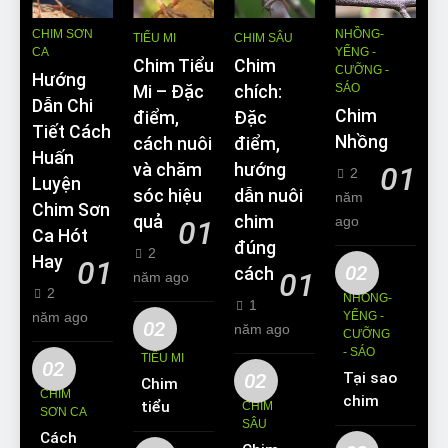
CHIM SƠN
NHỒNG-
TIỂU MI
CHIM SÂU
CA
YỂNG -
Chim Tiểu
Chim
CƯỠNG -
Hướng
SÁO
Mi – Đặc
chích:
Dẫn Chi
Chim
điểm,
Đặc
Tiết Cách
Nhồng
cách nuôi
điểm,
Huấn
và chăm
hướng
01
2
Luyện
sóc hiệu
dẫn nuôi
năm
Chim Sơn
quả
chim
ago
01
Ca Hót
đúng
2
Hay
01
02
cách
01
năm ago
2
NHỒNG-
1
năm ago
YỂNG -
02
năm ago
CƯỠNG
- SÁO
TIỂU MI
02
02
Tại sao
Chim
CHIM
chim
tiểu mi
CHIM
SƠN CA
Sáo lại
SÂU
ăn gì?
Cách
được