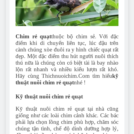
Can Bulldogs Play Fetch?
And How to Train Them!
7 Năm Ago
How Often Do I Need to
Groom My Bulldog
Chim rẻ quạt
thuộc bộ chim sẻ. Với đặc
7 Năm Ago
điểm khi di chuyển liên tục, lúc đậu trên
cành chúng xòe đuôi ra y hình chiếc quạt rất
đẹp. Một đặc điểm thu hút người nuôi thích
thú nữa là chúng còn có biệt tài là bay nhào
lộn rất nhanh và nhiều kiểu lượn rất khó.
Hãy cùng Thichnuoichim.Com tìm hiểu
kỹ
thuật nuôi chim rẻ quạt
nhé !
Kỹ thuật nuôi chim rẻ quạt
Kỹ thuật nuôi chim rẻ quạt tại nhà cũng
giống như các loài chim cảnh khác. Các bác
phải lựa chọn lồng chim phù hợp, chăm sóc
chúng tận tình, chế độ dinh dưỡng hợp lý,