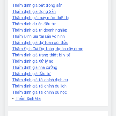
Thẩm định giá bất động sản
Thẩm định giá động Sản
Thẩm định giá máy móc thiết bị
Thẩm định dự án đầu tư
Thẩm định giá tri doanh nghiệp
Thẩm Định Giá tài sản vô hình
Thẩm định giá dự toán gói thầu
Thẩm Định Giá Dự toán, dự án xây dựng
Thẩm định giá trang thiết bị y tế
Thẩm định giá Xử lý nợ
Thẩm định giá nhà xưởng
Thẩm định giá đầu tư
Thẩm định giá tài chính định cư
Thẩm định giá tài chính du lịch
Thẩm định giá tài chính du học
-
Thẩm Định Giá