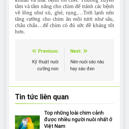
tắm và tắm nắng cho chim để tránh các bệnh
về lông như xù, ghẻ, rụng,…Trời lạnh nên
tăng cường cho chim ăn mồi tươi như sâu,
châu chấu…để chim có đủ sức đề kháng tốt
hơn.
Previous:
Next:
Điều
hướng
Kỹ thuật nuôi
Nên nuôi sáo nâu
cưỡng non
hay sáo đen
bài
viết
Tin tức liên quan
Top những loài chim cảnh
được nhiều người nuôi nhất ở
Việt Nam