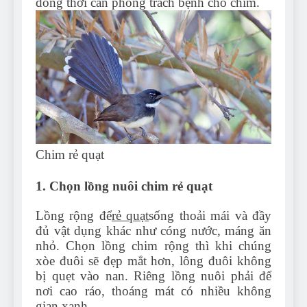
đồng thời cần phòng trách bệnh cho chim.
Chim rẻ quạt
1. Chọn lồng nuôi chim rẻ quạt
Lồng rộng để
rẻ quạt
sống thoải mái và đầy
đủ vật dụng khác như cóng nước, máng ăn
nhỏ. Chọn lồng chim rộng thì khi chúng
xòe đuôi sẽ đẹp mắt hơn, lông đuôi không
bị quẹt vào nan. Riêng lồng nuôi phải để
nơi cao ráo, thoáng mát có nhiều không
gian xanh.