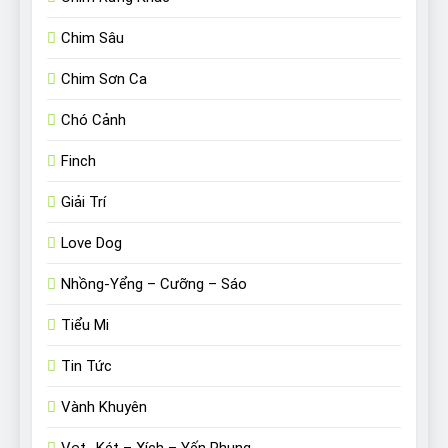
Chim Sâu
Chim Sơn Ca
Chó Cảnh
Finch
Giải Trí
Love Dog
Nhồng-Yểng – Cưỡng – Sáo
Tiểu Mi
Tin Tức
Vành Khuyên
Vẹt- Két – Xích – Yến Phụng