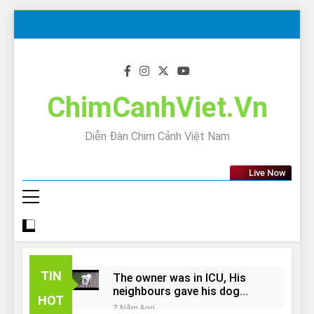
Skip
to
content
ChimCanhViet.Vn
Diễn Đàn Chim Cảnh Việt Nam
Live Now
TIN
The owner was in ICU, His
neighbours gave his dog
HOT
away!
7 Năm Ago