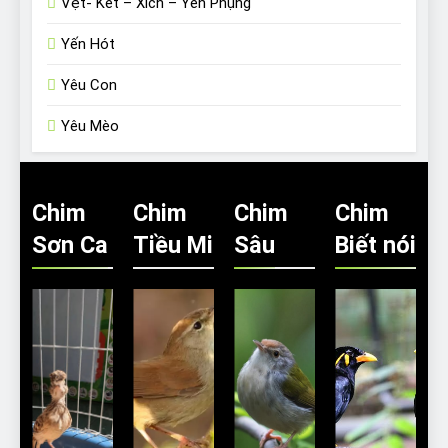
Vẹt- Két – Xích – Yến Phụng
Yến Hót
Yêu Con
Yêu Mèo
Chim
Chim
Chim
Chim
Sơn Ca
Tiều Mi
Sâu
Biết nói