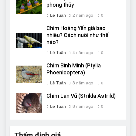
phong thủy
Lê Tuân
2 năm ago
0
Chim Hoàng Yến giá bao
nhiêu? Cách nuôi như thế
nào?
Lê Tuân
4 năm ago
0
Chim Bình Minh (Ptylia
Phoenicoptera)
Lê Tuân
8 năm ago
0
Chim Lan Vũ (Strilda Astrild)
Lê Tuân
8 năm ago
0
Thẩm định giá