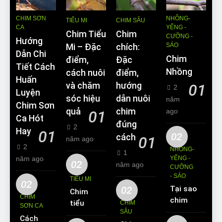
CHIM SƠN
NHỒNG-
TIỂU MI
CHIM SÂU
CA
YỂNG -
Chim Tiểu
Chim
CƯỠNG -
Hướng
SÁO
Mi – Đặc
chích:
Dẫn Chi
Chim
điểm,
Đặc
Tiết Cách
Nhồng
cách nuôi
điểm,
Huấn
và chăm
hướng
01
2
Luyện
sóc hiệu
dẫn nuôi
năm
Chim Sơn
quả
chim
ago
01
Ca Hót
đúng
2
Hay
01
02
cách
01
năm ago
2
NHỒNG-
1
năm ago
YỂNG -
02
năm ago
CƯỠNG
- SÁO
TIỂU MI
02
02
Tại sao
Chim
CHIM
chim
tiểu mi
CHIM
SƠN CA
Sáo lại
SÂU
ăn gì?
Cách