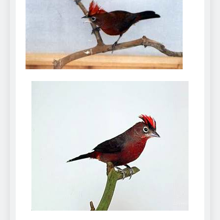
Can Bulldogs Play Fetch?
And How to Train Them!
7 Năm Ago
How Often Do I Need to
Groom My Bulldog
7 Năm Ago