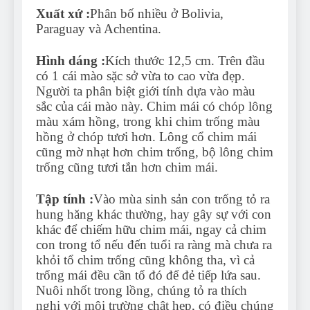
Xuất xứ :
Phân bố nhiều ở Bolivia,
Paraguay và Achentina.
Hình dáng :
Kích thước 12,5 cm. Trên đầu
có 1 cái mào sặc sở vừa to cao vừa đẹp.
Người ta phân biệt giới tính dựa vào màu
sắc của cái mào này. Chim mái có chóp lông
màu xám hồng, trong khi chim trống màu
hồng ở chóp tươi hơn. Lông cổ chim mái
cũng mờ nhạt hơn chim trống, bộ lông chim
trống cũng tươi tắn hơn chim mái.
Tập tính :
Vào mùa sinh sản con trống tỏ ra
hung hăng khác thường, hay gây sự với con
khác để chiếm hữu chim mái, ngay cả chim
con trong tổ nếu đến tuổi ra ràng mà chưa ra
khỏi tổ chim trống cũng không tha, vì cả
trống mái đều cần tổ đó để đẻ tiếp lứa sau.
Nuôi nhốt trong lồng, chúng tỏ ra thích
nghi với môi trường chật hẹp, có điều chúng