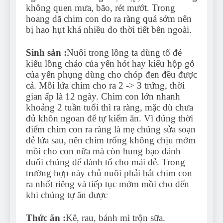
không quen mưa, bão, rét mướt. Trong
hoang dã chim con do ra ràng quá sớm nên
bị hao hụt khá nhiều do thời tiết bên ngoài.
Sinh sản :
Nuôi trong lồng ta dùng tổ đẻ
kiểu lồng chảo của yến hót hay kiểu hộp gỗ
của yến phụng dùng cho chóp đen đều được
cả. Mỗi lứa chim cho ra 2 -> 3 trứng, thời
gian ấp là 12 ngày. Chim con lớn nhanh
khoảng 2 tuần tuổi thì ra ràng, mặc dù chưa
đủ khôn ngoan để tự kiếm ăn. Vì đúng thời
điểm chim con ra ràng là mẹ chúng sửa soạn
đẻ lứa sau, nên chim trống không chịu mớm
mồi cho con nữa mà còn hung bạo đánh
đuổi chúng để dành tổ cho mái đẻ. Trong
trường hợp này chủ nuôi phải bắt chim con
ra nhốt riêng và tiếp tục mớm mồi cho đến
khi chúng tự ăn được
Thức ăn :
Kê, rau, bánh mì trộn sữa.