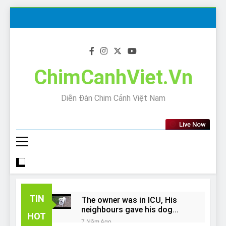
Skip
to
content
ChimCanhViet.Vn
Diễn Đàn Chim Cảnh Việt Nam
Live Now
TIN
The owner was in ICU, His
neighbours gave his dog
HOT
away!
7 Năm Ago