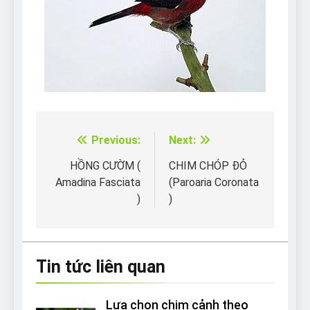
Previous:
Next:
Điều
hướng
HỒNG CƯỜM (
CHIM CHÓP ĐỎ
Amadina Fasciata
(Paroaria Coronata
bài
)
)
viết
Tin tức liên quan
Lựa chọn chim cảnh theo