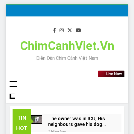
Skip
to
content
ChimCanhViet.Vn
Diễn Đàn Chim Cảnh Việt Nam
Live Now
TIN
The owner was in ICU, His
neighbours gave his dog
HOT
away!
7 Năm Ago