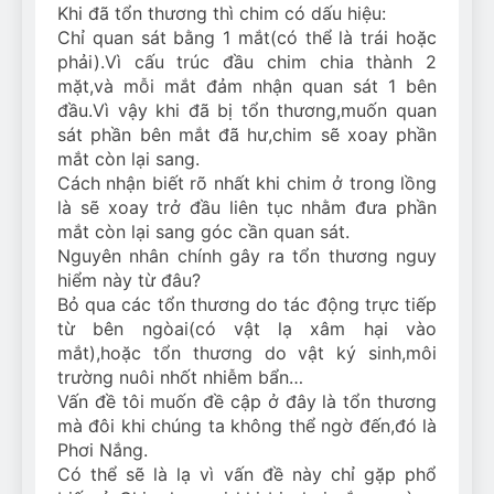
Khi đã tổn thương thì chim có dấu hiệu:
Chỉ quan sát bằng 1 mắt(có thể là trái hoặc
phải).Vì cấu trúc đầu chim chia thành 2
mặt,và mỗi mắt đảm nhận quan sát 1 bên
đầu.Vì vậy khi đã bị tổn thương,muốn quan
sát phần bên mắt đã hư,chim sẽ xoay phần
mắt còn lại sang.
Cách nhận biết rõ nhất khi chim ở trong lồng
là sẽ xoay trở đầu liên tục nhằm đưa phần
mắt còn lại sang góc cần quan sát.
Nguyên nhân chính gây ra tổn thương nguy
hiểm này từ đâu?
Bỏ qua các tổn thương do tác động trực tiếp
từ bên ngòai(có vật lạ xâm hại vào
mắt),hoặc tổn thương do vật ký sinh,môi
trường nuôi nhốt nhiễm bẩn…
Vấn đề tôi muốn đề cập ở đây là tổn thương
mà đôi khi chúng ta không thể ngờ đến,đó là
Phơi Nắng.
Có thể sẽ là lạ vì vấn đề này chỉ gặp phổ