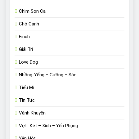
Chim Sơn Ca
Chó Cảnh
Finch
Giải Trí
Love Dog
Nhồng-Yểng – Cưỡng – Sáo
Tiểu Mi
Tin Tức
Vành Khuyên
Vẹt- Két – Xích – Yến Phụng
Yến Hót