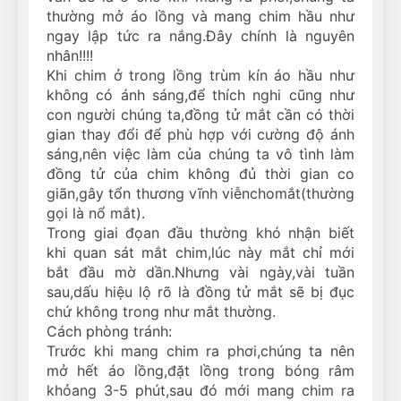
thường mở áo lồng và mang chim hầu như
ngay lập tức ra nắng.Đây chính là nguyên
nhân!!!!
Khi chim ở trong lồng trùm kín áo hầu như
không có ánh sáng,để thích nghi cũng như
con người chúng ta,đồng tử mắt cần có thời
gian thay đổi để phù hợp với cường độ ánh
sáng,nên việc làm của chúng ta vô tình làm
đồng tử của chim không đủ thời gian co
giãn,gây tổn thương vĩnh viễn
cho
mắt(thường
gọi là nổ mắt).
Trong giai đọan đầu thường khó nhận biết
khi quan sát mắt chim,lúc này mắt chỉ mới
bắt đầu mờ dần.Nhưng vài ngày,vài tuần
sau,dấu hiệu lộ rõ là đồng tử mắt sẽ bị đục
chứ không trong như mắt thường.
Cách phòng tránh:
Trước khi mang chim ra phơi,chúng ta nên
mở hết áo lồng,đặt lồng trong bóng râm
khỏang 3-5 phút,sau đó mới mang chim ra