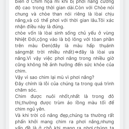
biến ở Chim họa mi khi bị phơi nắng cường
độ cao trong thời gian dài.Còn với Chòe nói
chung và chòe than nói riêng là lòai chịu
nắng,và có thể phơi với thời gian lâu.Tôi xác
nhận điều này là đúng.
chòe vốn là lòai sinh sống chủ yếu ở vùng
Nhiệt Đới,cộng vào là bộ lông với tòan phần
trên màu Đen(đây là màu hấp thụ
ánh
sáng
mặt trời nhiều nhất)=>đây là lòai ưa
nắng.Vì vậy việc phơi nắng trong nhiều giờ
cũng không hề ảnh hưởng đến sức khỏe của
chim.
Vậy vì sao chim lại mù vì phơi nắng?
Đây chính là lỗi của chúng ta trong quá trình
chăm sóc.
Chim được nuôi nhốt,nhất là trong đô
thị,thường được trùm áo lồng màu tối để
chim ngủ yên.
Và khi trời có nắng đẹp,chúng ta thường rất
phấn khởi mang chim ra phơi nắng,nhưng
vấn đề là ở chỗ khi mang ra phơi,chúng ta