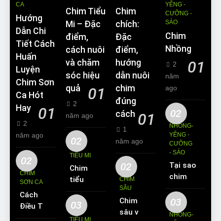
CA
YỂNG -
Chim Tiểu
Chim
CƯỠNG -
Hướng
SÁO
Mi – Đặc
chích:
Dẫn Chi
Chim
điểm,
Đặc
Tiết Cách
Nhồng
cách nuôi
điểm,
Huấn
và chăm
hướng
01
2
Luyện
sóc hiệu
dẫn nuôi
năm
Chim Sơn
quả
chim
ago
01
Ca Hót
đúng
2
Hay
01
02
cách
01
năm ago
2
NHỒNG-
1
năm ago
YỂNG -
02
năm ago
CƯỠNG
- SÁO
TIỂU MI
02
02
Tại sao
Chim
CHIM
chim
tiểu mi
CHIM
SƠN CA
Sáo lại
SÂU
ăn gì?
Cách
được
Chim
03
Kinh
03
Điều Trị
yêu
sâu và
nghiệm
NHỒNG-
Hiệu
TIỂU MI