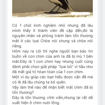
Can Bulldogs Play Fetch?
And How to Train Them!
7 Năm Ago
How Often Do I Need to
Groom My Bulldog
Có 1 chút kinh nghiệm nhỏ nhưng đã lâu
7 Năm Ago
mình thấy ít thành viên đề cập đến,đó là
nguyên nhân và phòng tránh làm tổn thương
mắt ở các lọai Chòe nói chung và chòe nói
riêng.
Hôm nay ra cội thì nghe người bạn báo tin
buồn về con chim của anh ta đã bị mù 1 bên
mắt.Đây là 1 con chim hay nhưng cuối cùng
đành phải chọn giải pháp “lọai bỏ” vì hầu như
đã mất giá trị hòan tòan của 1 con chim.
Một ví dụ giúp các bạn hiểu được vấn đề mà
có lẽ đã lâu chúng ta bỏ quên.
Vậy làm thế nào để nhận biết mắt chim đã bị
tổn thương?
Đây là tổn thương vĩnh viễn,nhưng lại rất dễ
xuất hiện ở chim nuôi lồng.