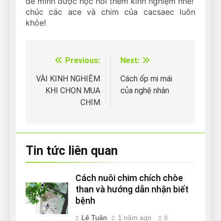
để mình được học hỏi thêm kinh nghiệm nhé!
chúc các ace và chim của cacsaec luôn
khỏe!
Previous:
Next:
Điều
hướng
VÀI KINH NGHIỆM
Cách ốp mi mái
KHI CHỌN MUA
của nghệ nhân
bài
CHIM
viết
Tin tức liên quan
Cách nuôi chim chích chòe
than và hướng dẫn nhận biết
bệnh
Lê Tuân
1 năm ago
0