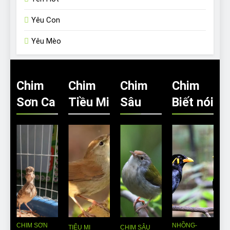
Yêu Con
Yêu Mèo
Chim
Chim
Chim
Chim
Sơn Ca
Tiều Mi
Sâu
Biết nói
CHIM SƠN
NHỒNG-
TIỂU MI
CHIM SÂU