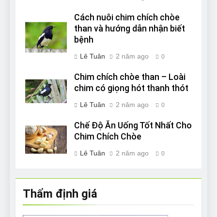
Cách nuôi chim chích chòe
than và hướng dẫn nhận biết
bệnh
Lê Tuân
2 năm ago
0
Chim chích chòe than – Loài
chim có giọng hót thanh thót
Lê Tuân
2 năm ago
0
Chế Độ Ăn Uống Tốt Nhất Cho
Chim Chích Chòe
Lê Tuân
2 năm ago
0
Thẩm định giá