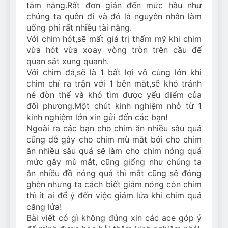
tắm nắng.Rất đơn giản đến mức hầu như
chúng ta quên đi và đó là nguyên nhân làm
uổng phí rất nhiều tài năng.
Với chim hót,sẽ mất giá trị thẩm mỹ khi chim
vừa hót vừa xoay vòng tròn trên cầu để
quan sát xung quanh.
Với chim đá,sẽ là 1 bất lợi vô cùng lớn khi
chim chỉ ra trận với 1 bên mắt,sẽ khó tránh
né đòn thế và khó tìm được yếu điểm của
đối phương.Một chút kinh nghiệm nhỏ từ 1
kinh nghiệm lớn xin gửi đến các bạn!
Ngoài ra các bạn cho chim ăn nhiều sâu quá
cũng dễ gây cho chim mù mắt bởi cho chim
ăn nhiều sâu quá sẽ làm cho chim nóng quá
mức gây mù mắt, cũng giống như chúng ta
ăn nhiều đồ nóng quá thì mắt cũng sẽ đóng
ghèn nhưng ta cách biết giảm nóng còn chim
thì ít ai để ý đến việc giảm lửa khi chim quá
căng lửa!
Bài viết có gì không đúng xin các ace góp ý