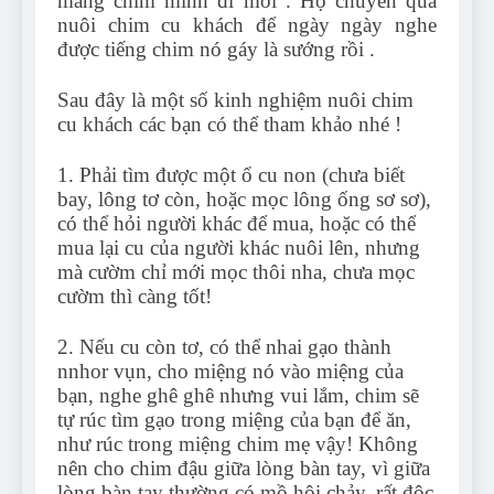
mang chim mình đi mồi . Họ chuyển qua
nuôi chim cu khách để ngày ngày nghe
được tiếng chim nó gáy là sướng rồi .
Sau đây là một số kinh nghiệm nuôi chim
cu khách các bạn có thể tham khảo nhé !
1. Phải tìm được một ổ cu non (chưa biết
bay, lông tơ còn, hoặc mọc lông ống sơ sơ),
có thể hỏi người khác để mua, hoặc có thể
mua lại cu của người khác nuôi lên, nhưng
mà cườm chỉ mới mọc thôi nha, chưa mọc
cườm thì càng tốt!
2. Nếu cu còn tơ, có thể nhai gạo thành
nnhor vụn, cho miệng nó vào miệng của
bạn, nghe ghê ghê nhưng vui lắm, chim sẽ
tự rúc tìm gạo trong miệng của bạn để ăn,
như rúc trong miệng chim mẹ vậy! Không
nên cho chim đậu giữa lòng bàn tay, vì giữa
lòng bàn tay thường có mồ hôi chảy, rất độc