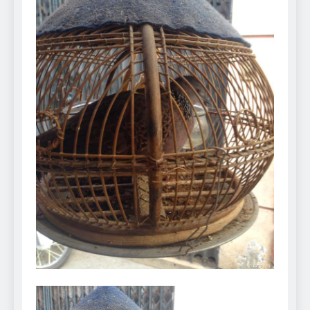
Can Bulldogs Play Fetch?
And How to Train Them!
7 Năm Ago
How Often Do I Need to
Groom My Bulldog
7 Năm Ago