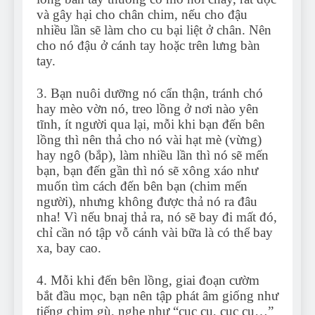
và gây hại cho chân chim, nếu cho đậu
nhiều lần sẽ làm cho cu bại liệt ở chân. Nên
cho nó đậu ở cánh tay hoặc trên lưng bàn
tay.
3. Bạn nuôi dưỡng nó cẩn thận, tránh chó
hay mèo vờn nó, treo lồng ở nơi nào yên
tĩnh, ít người qua lại, mỗi khi bạn đến bên
lồng thì nên thả cho nó vài hạt mè (vừng)
hay ngô (bắp), làm nhiều lần thì nó sẽ mến
bạn, bạn đến gần thì nó sẽ xông xáo như
muốn tìm cách đến bên bạn (chim mến
người), nhưng không được thả nó ra đâu
nha! Vì nếu bnaj thả ra, nó sẽ bay đi mất đó,
chỉ cần nó tập vỗ cánh vài bữa là có thể bay
xa, bay cao.
4. Mỗi khi đến bên lồng, giai đoạn cườm
bắt đầu mọc, bạn nên tập phát âm giống như
tiếng chim gù, nghe như “cục cu, cục cu…”