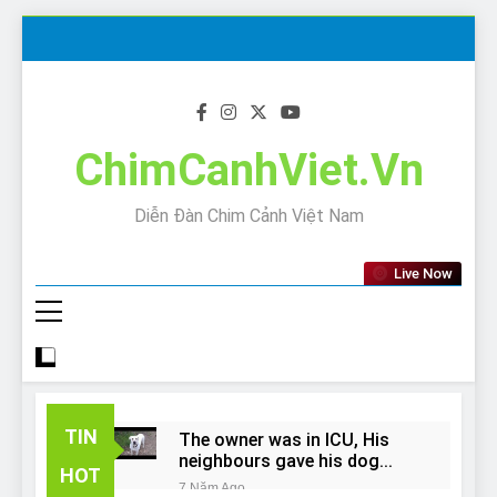
Skip
to
content
ChimCanhViet.Vn
Diễn Đàn Chim Cảnh Việt Nam
Live Now
TIN
The owner was in ICU, His
neighbours gave his dog
HOT
away!
7 Năm Ago