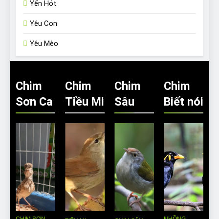
Yến Hót
Yêu Con
Yêu Mèo
Chim
Chim
Chim
Chim
Sơn Ca
Tiều Mi
Sâu
Biết nói