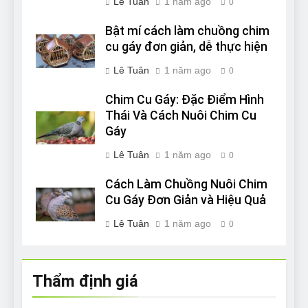
Lê Tuân
1 năm ago
0
Bật mí cách làm chuồng chim
cu gáy đơn giản, dễ thực hiện
Lê Tuân
1 năm ago
0
Chim Cu Gáy: Đặc Điểm Hình
Thái Và Cách Nuôi Chim Cu
Gáy
Lê Tuân
1 năm ago
0
Cách Làm Chuồng Nuôi Chim
Cu Gáy Đơn Giản và Hiệu Quả
Lê Tuân
1 năm ago
0
Thẩm định giá