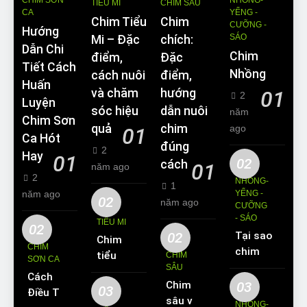
CHIM SƠN
NHỒNG-
TIỂU MI
CHIM SÂU
CA
YỂNG -
Chim Tiểu
Chim
CƯỠNG -
Hướng
SÁO
Mi – Đặc
chích:
Dẫn Chi
Chim
điểm,
Đặc
Tiết Cách
Nhồng
cách nuôi
điểm,
Huấn
và chăm
hướng
01
2
Luyện
sóc hiệu
dẫn nuôi
năm
Chim Sơn
quả
chim
ago
01
Ca Hót
đúng
2
Hay
01
02
cách
01
năm ago
2
NHỒNG-
1
năm ago
YỂNG -
02
năm ago
CƯỠNG
- SÁO
TIỂU MI
02
02
Tại sao
Chim
CHIM
chim
tiểu mi
CHIM
SƠN CA
Sáo lại
SÂU
ăn gì?
Cách
được
Chim
03
Kinh
03
Điều Trị
yêu
sâu và
nghiệm
NHỒNG-