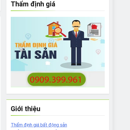
Thẩm định giá
e to What Bulldogs Can (and can’t) Eat
 Run Long Distances?
Do I Need to Groom My Bulldog
Giới thiệu
Thẩm định giá bất động sản