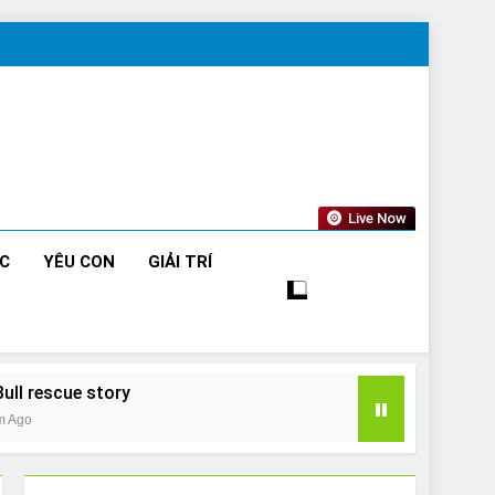
Live Now
ỨC
YÊU CON
GIẢI TRÍ
Bull rescue story
m Ago