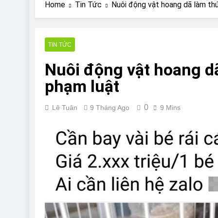
Are Bulldogs Lazy
Home
Tin Tức
Nuôi động vật hoang dã làm th
7 Năm Ago
Do Bulldogs Fart?
7 Năm Ago
TIN TỨC
Bulldog Anal Gla
Nuôi động vật hoang d
7 Năm Ago
Can Bulldogs Pla
phạm luật
7 Năm Ago
0
Lê Tuân
9 Tháng Ago
9 Mins