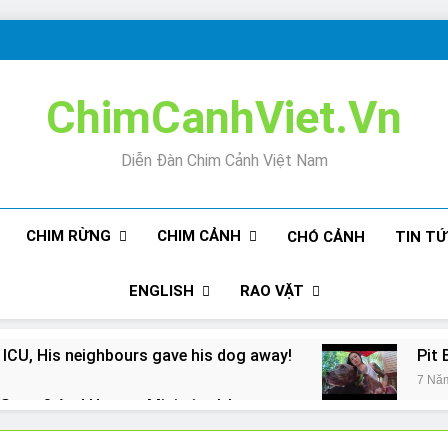
ChimCanhViet.Vn
Diễn Đàn Chim Cảnh Việt Nam
CHIM RỪNG
CHIM CẢNH
CHÓ CẢNH
TIN T
ENGLISH
RAO VẶT
 ICU, His neighbours gave his dog away!
Pit 
7 Nă
Snore? And How to Minimize It!