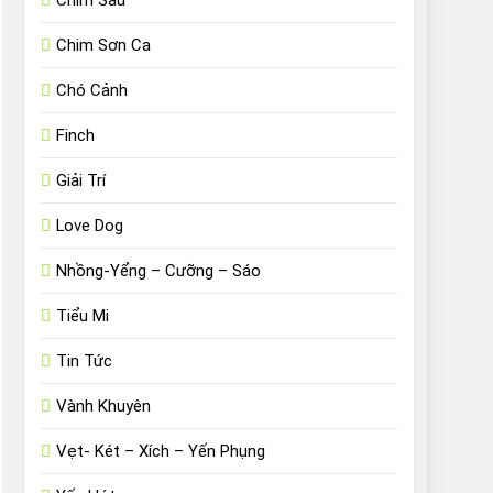
Chim Sâu
Chim Sơn Ca
Chó Cảnh
Finch
Giải Trí
Love Dog
Nhồng-Yểng – Cưỡng – Sáo
Tiểu Mi
Tin Tức
Vành Khuyên
Vẹt- Két – Xích – Yến Phụng