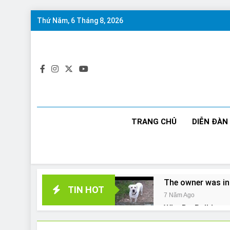
Skip
Thứ Năm, 6 Tháng 8, 2026
to
content
TRANG CHỦ
DIỄN ĐÀN
The owner was in
TIN HOT
7 Năm Ago
Why Do Bulldogs 
7 Năm Ago