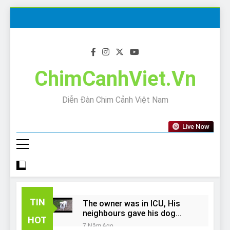
Skip
to
content
ChimCanhViet.Vn
Diễn Đàn Chim Cảnh Việt Nam
Live Now
TIN
The owner was in ICU, His
neighbours gave his dog
HOT
away!
7 Năm Ago