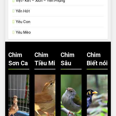
Vẹt- Két – Xích – Yến Phụng
Yến Hót
Yêu Con
Yêu Mèo
Chim
Chim
Chim
Chim
Sơn Ca
Tiều Mi
Sâu
Biết nói