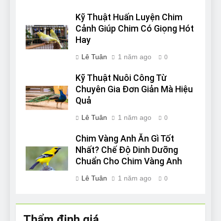
Kỹ Thuật Huấn Luyện Chim
Cảnh Giúp Chim Có Giọng Hót
Hay
Lê Tuân
1 năm ago
0
Kỹ Thuật Nuôi Công Từ
Chuyên Gia Đơn Giản Mà Hiệu
Quả
Lê Tuân
1 năm ago
0
Chim Vàng Anh Ăn Gì Tốt
Nhất? Chế Độ Dinh Dưỡng
Chuẩn Cho Chim Vàng Anh
Lê Tuân
1 năm ago
0
Thẩm định giá