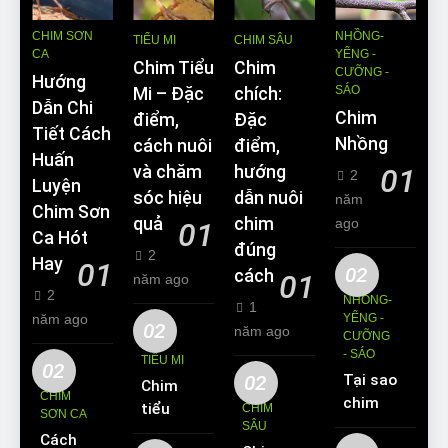
CHIM SƠN
NHỒNG-
TIỂU MI
CHIM SÂU
CA
YỂNG -
Chim Tiểu
Chim
CƯỠNG -
Hướng
SÁO
Mi – Đặc
chích:
Dẫn Chi
Chim
điểm,
Đặc
Tiết Cách
Nhồng
cách nuôi
điểm,
Huấn
và chăm
hướng
01
2
Luyện
sóc hiệu
dẫn nuôi
năm
Chim Sơn
quả
chim
ago
01
Ca Hót
đúng
2
Hay
01
02
cách
01
năm ago
2
NHỒNG-
1
năm ago
YỂNG -
02
năm ago
CƯỠNG
- SÁO
TIỂU MI
02
02
Tại sao
Chim
CHIM
chim
tiểu mi
CHIM
SƠN CA
Sáo lại
SÂU
ăn gì?
Cách