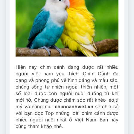
Can Bulldogs Play Fetch?
And How to Train Them!
7 Năm Ago
How Often Do I Need to
Groom My Bulldog
7 Năm Ago
Hiện nay chim cảnh đang được rất nhiều
người việt nam yêu thích. Chim Cảnh đa
dạng và phong phú về hình dáng và màu sắc.
chúng sống tự nhiên ngoài thiên nhiên, một
số loài được con người nuôi dưỡng từ khi
mới nở. Chúng được chăm sóc rất khéo léo,tỉ
mỷ và nâng niu.
chimcanhviet.vn
sẽ chia sẻ
với bạn đọc Top những loài chim cảnh được
nhiều người nuôi nhất ở Việt Nam. Bạn hãy
cùng tham khảo nhé.