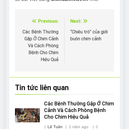
Previous:
Next:
Điều
hướng
Các Bệnh Thường
“Chiêu trò” của giới
Gặp Ở Chim Cảnh
buôn chim cảnh
bài
Và Cách Phòng
viết
Bệnh Cho Chim
Hiệu Quả
Tin tức liên quan
Các Bệnh Thường Gặp Ở Chim
Cảnh Và Cách Phòng Bệnh
Cho Chim Hiệu Quả
Lê Tuân
1 năm ago
0