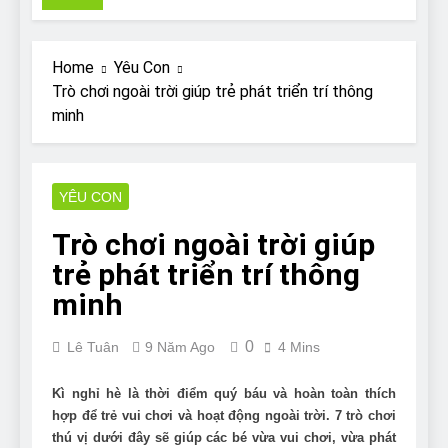
Pit Bull rescue story
7 Năm Ago
Why Do Bulldogs Snore?
Home
Yêu Con
And How to Minimize It!
Trò chơi ngoài trời giúp trẻ phát triển trí thông
7 Năm Ago
minh
Are Bulldogs Lazy? Not as
much as you think and here’s
why!
7 Năm Ago
Do Bulldogs Fart? Yes! And
YÊU CON
How to Stop It!
Trò chơi ngoài trời giúp
7 Năm Ago
The Ultimate Guide to What
trẻ phát triển trí thông
Bulldogs Can (and can’t) Eat
minh
7 Năm Ago
Bulldog Anal Gland Problem
0
and How to Treat It
Lê Tuân
9 Năm Ago
4 Mins
7 Năm Ago
Can Bulldogs Run Long
Kì nghỉ hè là thời điểm quý báu và hoàn toàn thích
Distances?
hợp để trẻ vui chơi và hoạt động ngoài trời. 7 trò chơi
thú vị dưới đây sẽ giúp các bé vừa vui chơi, vừa phát
7 Năm Ago