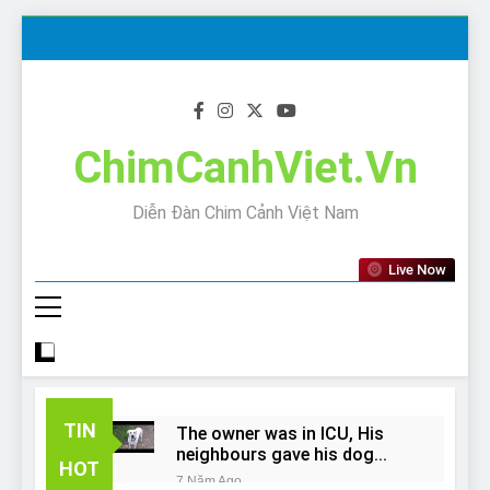
Skip
to
content
ChimCanhViet.Vn
Diễn Đàn Chim Cảnh Việt Nam
Live Now
TIN
The owner was in ICU, His
neighbours gave his dog
HOT
away!
7 Năm Ago