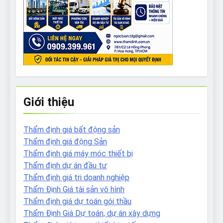
Giới thiệu
Thẩm định giá bất động sản
Thẩm định giá động Sản
Thẩm định giá máy móc thiết bị
Thẩm định dự án đầu tư
Thẩm định giá tri doanh nghiệp
Thẩm Định Giá tài sản vô hình
Thẩm định giá dự toán gói thầu
Thẩm Định Giá Dự toán, dự án xây dựng