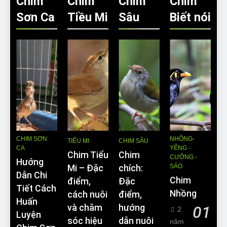
Chim
Chim
Chim
Chim
Sơn Ca
Tiều Mi
Sâu
Biết nói
CHIM SƠN
NHỒNG-
TIỂU MI
CHIM SÂU
CA
YỂNG -
Chim Tiểu
Chim
CƯỠNG -
Hướng
SÁO
Mi – Đặc
chích:
Dẫn Chi
Chim
điểm,
Đặc
Tiết Cách
Nhồng
cách nuôi
điểm,
Huấn
và chăm
hướng
01
2
Luyện
sóc hiệu
dẫn nuôi
năm