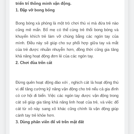
Can Bulldogs Play Fetch?
triển trí thông minh vận động.
And How to Train Them!
1. Đập vỡ bong bóng
7 Năm Ago
How Often Do I Need to
Bong bóng xà phòng là một trò chơi thú vị mà đứa trẻ nào
Groom My Bulldog
cũng mê mẩn. Bố mẹ có thể cùng trẻ thổi bong bóng và
khuyến khích trẻ làm vỡ chúng bằng các ngón tay của
7 Năm Ago
mình. Điều này sẽ giúp cho sự phối hợp giữa tay và mắt
của trẻ được nhuần nhuyễn hơn, đồng thời cũng gia tăng
khả năng hoạt động đơn lẻ của các ngón tay.
2. Chơi đùa trên cát
Đừng quên hoạt động đào xới , nghịch cát là hoạt động thú
vị để tăng cường kỹ năng vận động cho trẻ nếu cả gia đình
có cơ hội đi biển. Việc các ngón tay được vận động trong
cát sẽ giúp gia tăng khả năng linh hoạt của trẻ, và việc đổ
cát từ xô này sang xô khác cũng chính là vận động giúp
cánh tay trẻ khỏe hơn.
3. Dùng phấn viên để vẽ trên mặt đất