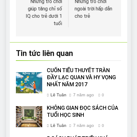
hướng
Những trò chơi
Những trò chơi
giúp tăng chỉ số
ngoài trời hấp dẫn
bài
IQ cho trẻ dưới 1
cho trẻ
viết
tuổi
Tin tức liên quan
CUỐN TIỂU THUYẾT TRÀN
ĐẦY LẠC QUAN VÀ HY VỌNG
NHẤT NĂM 2017
Lê Tuân
7 năm ago
0
KHÔNG GIAN ĐỌC SÁCH CỦA
TUỔI HỌC SINH
Lê Tuân
7 năm ago
0