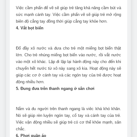
Việc cầm phấn để vẽ sẽ giúp trẻ tăng khả năng cầm bút và
sức mạnh cánh tay. Việc cầm phấn vẽ sẽ giúp trẻ mở rộng
biên độ cẳng tay đồng thời giúp cẳng tay khỏe hơn.
4. Vắt bọt biển
Đổ đầy xô nước và đưa cho trẻ một miếng bọt biển thật
lớn. Cho trẻ nhúng miếng bọt biển vào nước, rồi vắt nước
vào một xô khác. Lặp đi lặp lại hành động này cho đến khi
chuyển hết nước từ xô này sang xô kia. Hoạt động này sẽ
giúp các cơ ở cánh tay và các ngón tay của trẻ được hoạt
động nhiều hơn.
5. Đung đưa trên thanh ngang ở sân chơi
Nắm và đu người trên thanh ngang là viêc khá khó khăn.
Nó sẽ giúp rèn luyện ngón tay, cổ tay và cánh tay của trẻ.
Việc vận động nhiều sẽ giúp trẻ có cơ thể khỏe mạnh, săn
chắc.
6. Phơi quần áo