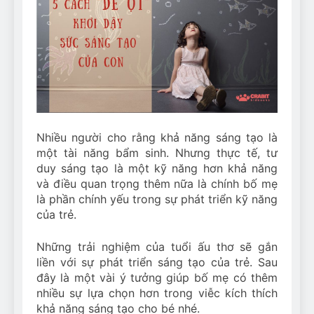
Can Bulldogs Play Fetch?
And How to Train Them!
7 Năm Ago
How Often Do I Need to
Groom My Bulldog
7 Năm Ago
Nhiều người cho rằng khả năng sáng tạo là
một tài năng bẩm sinh. Nhưng thực tế, tư
duy sáng tạo là một kỹ năng hơn khả năng
và điều quan trọng thêm nữa là chính bố mẹ
là phần chính yếu trong sự phát triển kỹ năng
của trẻ.
Những trải nghiệm của tuổi ấu thơ sẽ gắn
liền với sự phát triển sáng tạo của trẻ. Sau
đây là một vài ý tưởng giúp bố mẹ có thêm
nhiều sự lựa chọn hơn trong viễc kích thích
khả năng sáng tạo cho bé nhé.