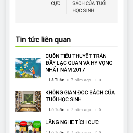
CỰC
SÁCH CỦA TUỔI
bài
HỌC SINH
viết
Tin tức liên quan
CUỐN TIỂU THUYẾT TRÀN
ĐẦY LẠC QUAN VÀ HY VỌNG
NHẤT NĂM 2017
Lê Tuân
7 năm ago
0
KHÔNG GIAN ĐỌC SÁCH CỦA
TUỔI HỌC SINH
Lê Tuân
7 năm ago
0
LẮNG NGHE TÍCH CỰC
Lê Tuân
7 năm ago
0