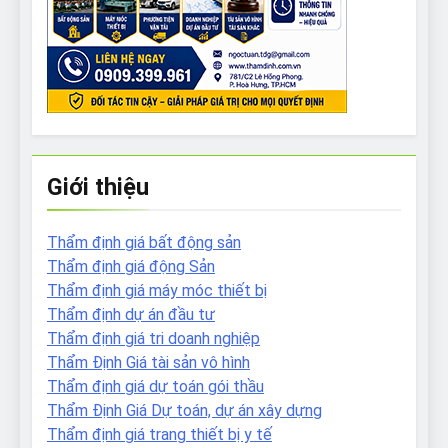
Giới thiệu
Thẩm định giá bất động sản
Thẩm định giá động Sản
Thẩm định giá máy móc thiết bị
Thẩm định dự án đầu tư
Thẩm định giá tri doanh nghiệp
Thẩm Định Giá tài sản vô hình
Thẩm định giá dự toán gói thầu
Thẩm Định Giá Dự toán, dự án xây dựng
Thẩm định giá trang thiết bị y tế