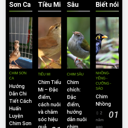
Sơn Ca
Tiều Mi
Sâu
Biết nói
CHIM SƠN
NHỒNG-
TIỂU MI
CHIM SÂU
CA
YỂNG -
Chim Tiểu
Chim
CƯỠNG -
Hướng
SÁO
Mi – Đặc
chích:
Dẫn Chi
Chim
điểm,
Đặc
Tiết Cách
Nhồng
cách nuôi
điểm,
Huấn
và chăm
hướng
01
2
Luyện
sóc hiệu
dẫn nuôi
năm
Chim Sơn
quả
chim
ago