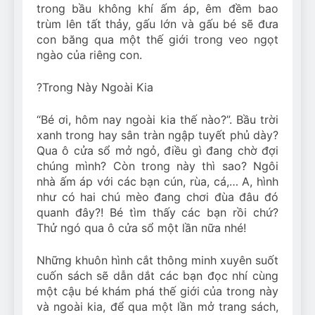
trong bầu không khí ấm áp, êm đềm bao
trùm lên tất thảy, gấu lớn và gấu bé sẽ đưa
con băng qua một thế giới trong veo ngọt
ngào của riêng con.
?
Trong Này Ngoài Kia
“Bé ơi, hôm nay ngoài kia thế nào?”. Bầu trời
xanh trong hay sân tràn ngập tuyết phủ dày?
Qua ô cửa sổ mở ngỏ, điều gì đang chờ đợi
chúng mình? Còn trong này thì sao? Ngôi
nhà ấm áp với các bạn cún, rùa, cá,… A, hình
như có hai chú mèo đang chơi đùa đâu đó
quanh đây?! Bé tìm thấy các bạn rồi chứ?
Thử ngó qua ô cửa sổ một lần nữa nhé!
Những khuôn hình cắt thông minh xuyên suốt
cuốn sách sẽ dẫn dắt các bạn đọc nhí cùng
một cậu bé khám phá thế giới của trong này
và ngoài kia, để qua một lần mở trang sách,