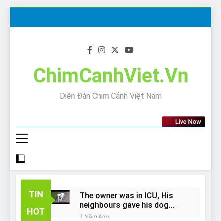
Skip
to
content
ChimCanhViet.Vn
Diễn Đàn Chim Cảnh Việt Nam
Live Now
TIN
The owner was in ICU, His
neighbours gave his dog
HOT
away!
7 Năm Ago