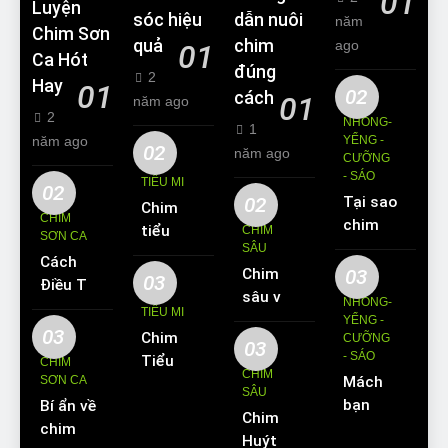
01
Luyện
sóc hiệu
dẫn nuôi
năm
Chim Sơn
quả
chim
ago
01
Ca Hót
đúng
2
Hay
01
02
cách
01
năm ago
2
NHỒNG-
1
năm ago
YỂNG -
02
năm ago
CƯỠNG
- SÁO
TIỂU MI
02
02
Tại sao
Chim
CHIM
chim
tiểu mi
CHIM
SƠN CA
Sáo lại
SÂU
ăn gì?
Cách
được
Chim
03
Kinh
03
Điều Trị
yêu
sâu và
nghiệm
NHỒNG-
Hiệu
TIỂU MI
thích
những
YỂNG -
nuôi
Quả
03
Chim
nuôi
CƯỠNG
thông
chim
03
Các
- SÁO
Tiểu Mi
làm thú
CHIM
tin cơ
tiểu mi
CHIM
Bệnh
SƠN CA
Mách
ăn gì?
cưng?
bản về
cần
SÂU
Thường
bạn
Bí ẩn về
Hót
loài
biết
Chim
Gặp Ở
cách
chim
hay
chim
Huýt
Chim