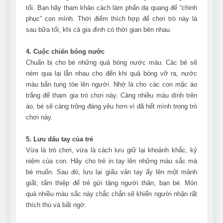
tối. Bạn hãy tham khảo cách làm phấn dạ quang để “chinh
phục” con mình. Thời điểm thích hợp để chơi trò này là
sau bữa tối, khi cả gia đình có thời gian bên nhau.
4. Cuộc chiến bóng nước
Chuẩn bị cho bé những quả bóng nước màu. Các bé sẽ
ném qua lại lẫn nhau cho đến khi quả bóng vỡ ra, nước
màu bắn tung tóe lên người. Nhớ là cho các con mặc áo
trắng để tham gia trò chơi này. Càng nhiều màu dính trên
áo, bé sẽ càng trông đáng yêu hơn vì đã hết mình trong trò
chơi này.
5. Lưu dấu tay của trẻ
Vừa là trò chơi, vừa là cách lưu giữ lại khoảnh khắc, kỷ
niệm của con. Hãy cho trẻ ịn tay lên những màu sắc mà
bé muốn. Sau đó, lưu lại giấu vân tay ấy lên một mảnh
giất, tấm thiệp để trẻ gửi tặng người thân, bạn bè. Món
quà nhiều màu sắc này chắc chắn sẽ khiến người nhận rất
thích thú và bất ngờ.