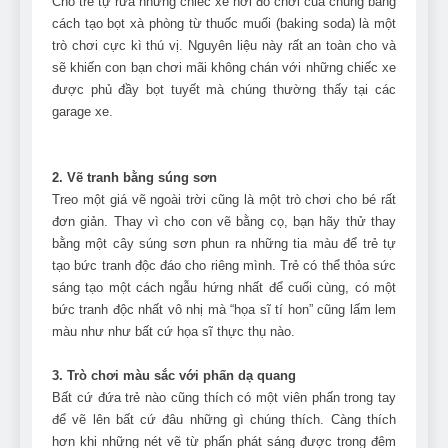
Cho trẻ tự rửa những chiếc xe hơi đồ chơi của chúng bằng
Can Bulldogs Play Fetch?
cách tạo bọt xà phòng từ thuốc muối (baking soda) là một
And How to Train Them!
trò chơi cực kì thú vị. Nguyên liệu này rất an toàn cho và
7 Năm Ago
sẽ khiến con bạn chơi mãi không chán với những chiếc xe
How Often Do I Need to
được phủ đầy bọt tuyết mà chúng thường thấy tại các
Groom My Bulldog
garage xe.
7 Năm Ago
2. Vẽ tranh bằng súng sơn
Treo một giá vẽ ngoài trời cũng là một trò chơi cho bé rất
đơn giản. Thay vì cho con vẽ bằng cọ, bạn hãy thử thay
bằng một cây súng sơn phun ra những tia màu để trẻ tự
tạo bức tranh độc đáo cho riêng mình. Trẻ có thể thỏa sức
sáng tạo một cách ngẫu hứng nhất để cuối cùng, có một
bức tranh độc nhất vô nhị mà “họa sĩ tí hon” cũng lấm lem
màu như như bất cứ họa sĩ thực thụ nào.
3. Trò chơi màu sắc với phấn dạ quang
Bất cứ đứa trẻ nào cũng thích có một viên phấn trong tay
để vẽ lên bất cứ đâu những gì chúng thích. Càng thích
hơn khi những nét vẽ từ phấn phát sáng được trong đêm