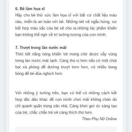
6. Bé làm họa sĩ
Hãy cho bé thử sức làm họa sĩ với bất cứ chất liệu màu
nào, miễn là an toàn với bé. Những nét vẽ ngẫu hứng, sự
kết hợp màu sắc của bé sẽ cho ra những tác phẩm khiến
bạn không thể ngờ về trí tưởng tượng của con mình.
7. Trượt trong làn nước mát
Thời tiết nắng nóng khiến trẻ mong chờ được vẫy vùng
trong làn nước mát lạnh. Càng thú vị hơn nếu có một chút
bọt xà phòng để đường trượt trơn hơn, có nhiều bong
bóng để bé đùa nghịch hơn.
Với những ý tưởng trên, bạn có thể có những cách kết
hợp độc đáo khác để con mình chơi mãi không chán dù
chỉ quanh quẩn trong sân nhà. Càng khơi gợi óc sáng tạo
của trẻ, chắc chắn trẻ sẽ càng thích thú hơn.
Theo Phụ Nữ Online