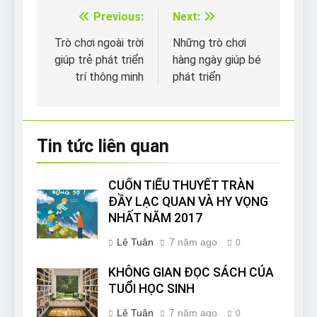
Previous:
Next:
Điều
hướng
Trò chơi ngoài trời
Những trò chơi
giúp trẻ phát triển
hàng ngày giúp bé
bài
trí thông minh
phát triển
viết
Tin tức liên quan
CUỐN TIỂU THUYẾT TRÀN
ĐẦY LẠC QUAN VÀ HY VỌNG
NHẤT NĂM 2017
Lê Tuân
7 năm ago
0
KHÔNG GIAN ĐỌC SÁCH CỦA
TUỔI HỌC SINH
Lê Tuân
7 năm ago
0