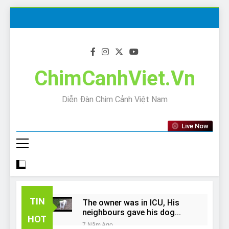
Skip
to
content
ChimCanhViet.Vn
Diễn Đàn Chim Cảnh Việt Nam
Live Now
TIN
The owner was in ICU, His
neighbours gave his dog
HOT
away!
7 Năm Ago