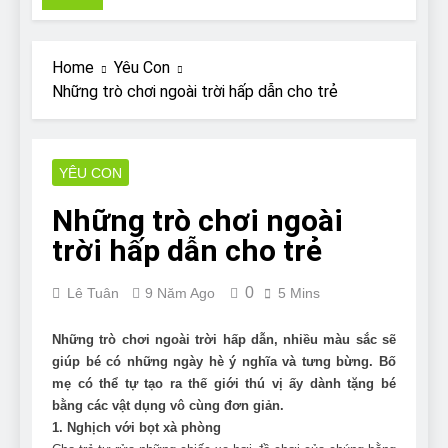
Pit Bull rescue story
7 Năm Ago
Why Do Bulldogs Snore?
Home
Yêu Con
And How to Minimize It!
Những trò chơi ngoài trời hấp dẫn cho trẻ
7 Năm Ago
Are Bulldogs Lazy? Not as
much as you think and here’s
why!
YÊU CON
7 Năm Ago
Do Bulldogs Fart? Yes! And
Những trò chơi ngoài
How to Stop It!
trời hấp dẫn cho trẻ
7 Năm Ago
The Ultimate Guide to What
Bulldogs Can (and can’t) Eat
0
Lê Tuân
9 Năm Ago
5 Mins
7 Năm Ago
Bulldog Anal Gland Problem
Những trò chơi ngoài trời hấp dẫn, nhiều màu sắc sẽ
and How to Treat It
giúp bé có những ngày hè ý nghĩa và tưng bừng. Bố
7 Năm Ago
mẹ có thể tự tạo ra thế giới thú vị ấy dành tặng bé
Can Bulldogs Run Long
bằng các vật dụng vô cùng đơn giản.
Distances?
1. Nghịch với bọt xà phòng
7 Năm Ago