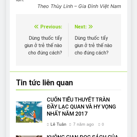
Theo Thùy Linh – Gia Đình Việt Nam
Previous:
Next:
Điều
hướng
Dùng thuốc tẩy
Dùng thuốc tẩy
giun ở trẻ thế nào
giun ở trẻ thế nào
bài
cho đúng cách?
cho đúng cách?
viết
Tin tức liên quan
CUỐN TIỂU THUYẾT TRÀN
ĐẦY LẠC QUAN VÀ HY VỌNG
NHẤT NĂM 2017
Lê Tuân
7 năm ago
0