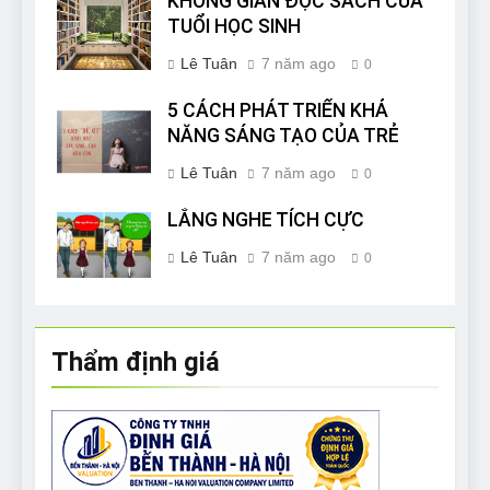
KHÔNG GIAN ĐỌC SÁCH CỦA
TUỔI HỌC SINH
Lê Tuân
7 năm ago
0
5 CÁCH PHÁT TRIỂN KHẢ
NĂNG SÁNG TẠO CỦA TRẺ
Lê Tuân
7 năm ago
0
LẮNG NGHE TÍCH CỰC
Lê Tuân
7 năm ago
0
Thẩm định giá