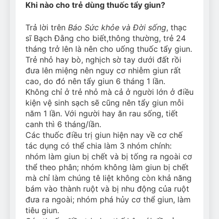
Khi nào cho trẻ dùng thuốc tẩy giun?
Can Bulldogs Play Fetch?
And How to Train Them!
Trả lời trên
Báo Sức khỏe và Đời sống
, thạc
7 Năm Ago
sĩ Bạch Đằng cho biết,thông thường, trẻ 24
How Often Do I Need to
Groom My Bulldog
tháng trở lên là nên cho uống thuốc tẩy giun.
Trẻ nhỏ hay bò, nghịch sờ tay dưới đất rồi
7 Năm Ago
đưa lên miệng nên nguy cơ nhiễm giun rất
cao, do đó nên tẩy giun 6 tháng 1 lần.
Không chỉ ở trẻ nhỏ mà cả ở người lớn ở điều
kiện vệ sinh sạch sẽ cũng nên tẩy giun mỗi
năm 1 lần. Với người hay ăn rau sống, tiết
canh thì 6 tháng/lần.
Các thuốc điều trị giun hiện nay về cơ chế
tác dụng có thể chia làm 3 nhóm chính:
nhóm làm giun bị chết và bị tống ra ngoài cơ
thể theo phân; nhóm không làm giun bị chết
mà chỉ làm chúng tê liệt không còn khả năng
bám vào thành ruột và bị nhu động của ruột
đưa ra ngoài; nhóm phá hủy cơ thể giun, làm
tiêu giun.