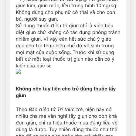
giun kim, giun móc, liều trung bình 10mg/kg.
Không dùng cho phụ nữ có thai và cho con
bú, người suy gan.
Sử dụng thuốc điều trị giun chỉ là việc tiêu
diệt giun chứ không có tác dụng phòng tránh
nhiễm giun. Vì vậy cần hết sức chú ý giáo
dục cho trẻ thực hiện chế độ vệ sinh trong
mọi mặt của cuộc sống. Trước khi sử dụng
bất cứ một loại thuốc trị giun nào cần có ý
kiến của bác sĩ.
Không nên tùy tiện cho trẻ dùng thuốc tẩy
giun
Theo
Báo điện tử Trí thức trẻ
, hiện nay có
nhiều cha mẹ vẫn nghĩ tẩy giun cho con khá
đơn giản, chỉ ra hiệu thuốc mua đúng liều về
dùng là được. Tuy nhiên dùng thuốc như thế
nào để an toàn sức khỏe cho trẻ nhiều mẹ