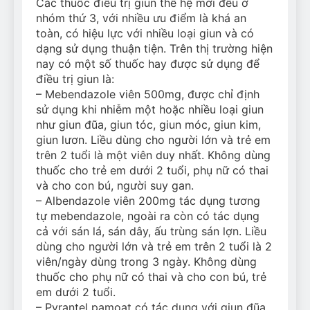
Các thuốc điều trị giun thế hệ mới đều ở
nhóm thứ 3, với nhiều ưu điểm là khá an
toàn, có hiệu lực với nhiều loại giun và có
dạng sử dụng thuận tiện. Trên thị trường hiện
nay có một số thuốc hay được sử dụng để
điều trị giun là:
– Mebendazole viên 500mg, được chỉ định
sử dụng khi nhiễm một hoặc nhiều loại giun
như giun đũa, giun tóc, giun móc, giun kim,
giun lươn. Liều dùng cho người lớn và trẻ em
trên 2 tuổi là một viên duy nhất. Không dùng
thuốc cho trẻ em dưới 2 tuổi, phụ nữ có thai
và cho con bú, người suy gan.
– Albendazole viên 200mg tác dụng tương
tự mebendazole, ngoài ra còn có tác dụng
cả với sán lá, sán dây, ấu trùng sán lợn. Liều
dùng cho người lớn và trẻ em trên 2 tuổi là 2
viên/ngày dùng trong 3 ngày. Không dùng
thuốc cho phụ nữ có thai và cho con bú, trẻ
em dưới 2 tuổi.
– Pyrantel pamoat có tác dụng với giun đũa,