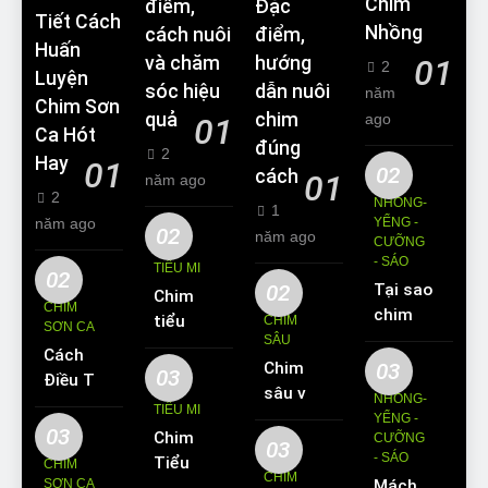
Chim
điểm,
Đặc
Tiết Cách
Nhồng
cách nuôi
điểm,
Huấn
và chăm
hướng
01
2
Luyện
sóc hiệu
dẫn nuôi
năm
Chim Sơn
quả
chim
ago
01
Ca Hót
đúng
2
Hay
01
02
cách
01
năm ago
2
NHỒNG-
1
năm ago
YỂNG -
02
năm ago
CƯỠNG
- SÁO
TIỂU MI
02
02
Tại sao
Chim
CHIM
chim
tiểu mi
CHIM
SƠN CA
Sáo lại
SÂU
ăn gì?
Cách
được
Chim
03
Kinh
03
Điều Trị
yêu
sâu và
nghiệm
NHỒNG-
Hiệu
TIỂU MI
thích
những
YỂNG -
nuôi
Quả
03
Chim
nuôi
CƯỠNG
thông
chim
03
Các
- SÁO
Tiểu Mi
làm thú
CHIM
tin cơ
tiểu mi
CHIM
Bệnh
SƠN CA
Mách
ăn gì?