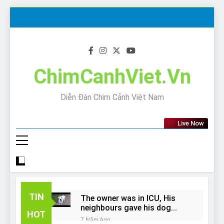
Skip
to
content
ChimCanhViet.Vn
Diễn Đàn Chim Cảnh Việt Nam
Live Now
TIN
The owner was in ICU, His
neighbours gave his dog
HOT
away!
7 Năm Ago