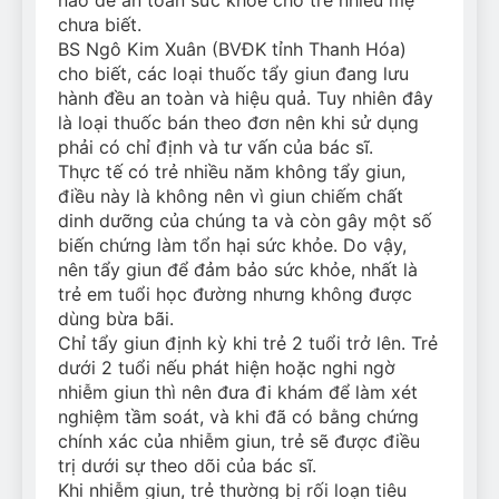
chưa biết.
BS Ngô Kim Xuân (BVĐK tỉnh Thanh Hóa)
cho biết, các loại thuốc tẩy giun đang lưu
hành đều an toàn và hiệu quả. Tuy nhiên đây
là loại thuốc bán theo đơn nên khi sử dụng
phải có chỉ định và tư vấn của bác sĩ.
Thực tế có trẻ nhiều năm không tẩy giun,
điều này là không nên vì giun chiếm chất
dinh dưỡng của chúng ta và còn gây một số
biến chứng làm tổn hại sức khỏe. Do vậy,
nên tẩy giun để đảm bảo sức khỏe, nhất là
trẻ em tuổi học đường nhưng không được
dùng bừa bãi.
Chỉ tẩy giun định kỳ khi trẻ 2 tuổi trở lên. Trẻ
dưới 2 tuổi nếu phát hiện hoặc nghi ngờ
nhiễm giun thì nên đưa đi khám để làm xét
nghiệm tầm soát, và khi đã có bằng chứng
chính xác của nhiễm giun, trẻ sẽ được điều
trị dưới sự theo dõi của bác sĩ.
Khi nhiễm giun, trẻ thường bị rối loạn tiêu