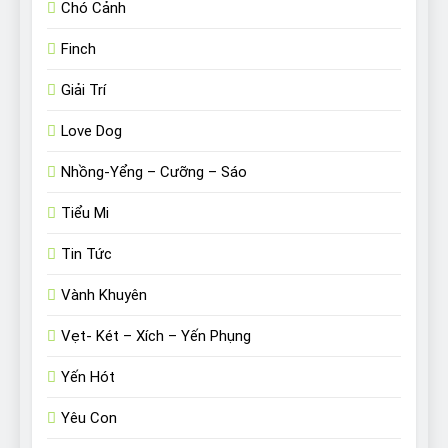
Chó Cảnh
Finch
Giải Trí
Love Dog
Nhồng-Yểng – Cưỡng – Sáo
Tiểu Mi
Tin Tức
Vành Khuyên
Vẹt- Két – Xích – Yến Phụng
Yến Hót
Yêu Con