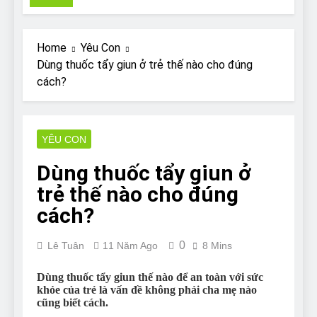
Pit Bull rescue story
7 Năm Ago
Why Do Bulldogs Snore?
Home
Yêu Con
And How to Minimize It!
Dùng thuốc tẩy giun ở trẻ thế nào cho đúng
7 Năm Ago
cách?
Are Bulldogs Lazy? Not as
much as you think and here’s
why!
7 Năm Ago
Do Bulldogs Fart? Yes! And
YÊU CON
How to Stop It!
Dùng thuốc tẩy giun ở
7 Năm Ago
The Ultimate Guide to What
trẻ thế nào cho đúng
Bulldogs Can (and can’t) Eat
cách?
7 Năm Ago
Bulldog Anal Gland Problem
0
and How to Treat It
Lê Tuân
11 Năm Ago
8 Mins
7 Năm Ago
Dùng thuốc tẩy giun thế nào để an toàn với sức
Can Bulldogs Run Long
khỏe của trẻ là vấn đề không phải cha mẹ nào
Distances?
cũng biết cách.
7 Năm Ago