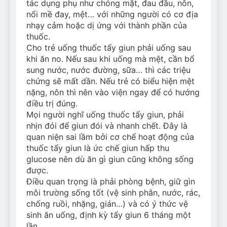
tác dụng phụ như chóng mặt, đau đầu, nôn,
nổi mề đay, mệt… với những người có cơ địa
nhạy cảm hoặc dị ứng với thành phần của
thuốc.
Cho trẻ uống thuốc tẩy giun phải uống sau
khi ăn no. Nếu sau khi uống mà mệt, cần bổ
sung nước, nước đường, sữa… thì các triệu
chứng sẽ mất dần. Nếu trẻ có biểu hiện mệt
nặng, nôn thì nên vào viện ngay để có hướng
điều trị đúng.
Mọi người nghĩ uống thuốc tẩy giun, phải
nhịn đói để giun đói và nhanh chết. Đây là
quan niện sai lầm bởi cơ chế hoạt động của
thuốc tẩy giun là ức chế giun hấp thu
glucose nên dù ăn gì giun cũng không sống
được.
Điều quan trọng là phải phòng bệnh, giữ gìn
môi trường sống tốt (vệ sinh phân, nước, rác,
chống ruồi, nhặng, gián…) và có ý thức vệ
sinh ăn uống, định kỳ tẩy giun 6 tháng một
lần.