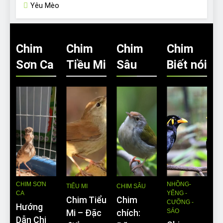
Yêu Mèo
Chim
Chim
Chim
Chim
Sơn Ca
Tiều Mi
Sâu
Biết nói
CHIM SƠN
NHỒNG-
TIỂU MI
CHIM SÂU
CA
YỂNG -
Chim Tiểu
Chim
CƯỠNG -
Hướng
SÁO
Mi – Đặc
chích:
Dẫn Chi