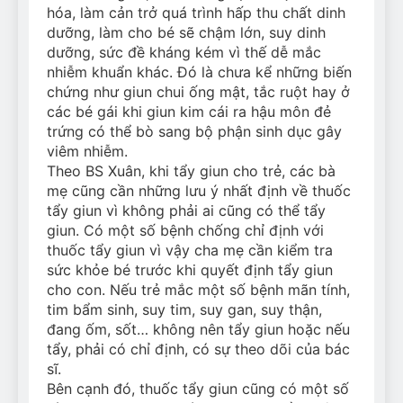
hóa, làm cản trở quá trình hấp thu chất dinh
dưỡng, làm cho bé sẽ chậm lớn, suy dinh
dưỡng, sức đề kháng kém vì thế dễ mắc
nhiễm khuẩn khác. Đó là chưa kể những biến
chứng như giun chui ống mật, tắc ruột hay ở
các bé gái khi giun kim cái ra hậu môn đẻ
trứng có thể bò sang bộ phận sinh dục gây
viêm nhiễm.
Theo BS Xuân, khi tẩy giun cho trẻ, các bà
mẹ cũng cần những lưu ý nhất định về thuốc
tẩy giun vì không phải ai cũng có thể tẩy
giun. Có một số bệnh chống chỉ định với
thuốc tẩy giun vì vậy cha mẹ cần kiểm tra
sức khỏe bé trước khi quyết định tẩy giun
cho con. Nếu trẻ mắc một số bệnh mãn tính,
tim bẩm sinh, suy tim, suy gan, suy thận,
đang ốm, sốt… không nên tẩy giun hoặc nếu
tẩy, phải có chỉ định, có sự theo dõi của bác
sĩ.
Bên cạnh đó, thuốc tẩy giun cũng có một số