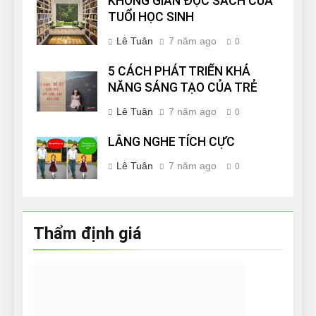
KHÔNG GIAN ĐỌC SÁCH CỦA
TUỔI HỌC SINH
Lê Tuân
7 năm ago
0
5 CÁCH PHÁT TRIỂN KHẢ
NĂNG SÁNG TẠO CỦA TRẺ
Lê Tuân
7 năm ago
0
LẮNG NGHE TÍCH CỰC
Lê Tuân
7 năm ago
0
Thẩm định giá