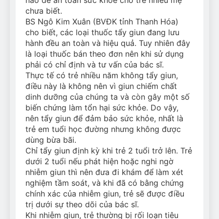
chưa biết.
BS Ngô Kim Xuân (BVĐK tỉnh Thanh Hóa)
cho biết, các loại thuốc tẩy giun đang lưu
hành đều an toàn và hiệu quả. Tuy nhiên đây
là loại thuốc bán theo đơn nên khi sử dụng
phải có chỉ định và tư vấn của bác sĩ.
Thực tế có trẻ nhiều năm không tẩy giun,
điều này là không nên vì giun chiếm chất
dinh dưỡng của chúng ta và còn gây một số
biến chứng làm tổn hại sức khỏe. Do vậy,
nên tẩy giun để đảm bảo sức khỏe, nhất là
trẻ em tuổi học đường nhưng không được
dùng bừa bãi.
Chỉ tẩy giun định kỳ khi trẻ 2 tuổi trở lên. Trẻ
dưới 2 tuổi nếu phát hiện hoặc nghi ngờ
nhiễm giun thì nên đưa đi khám để làm xét
nghiệm tầm soát, và khi đã có bằng chứng
chính xác của nhiễm giun, trẻ sẽ được điều
trị dưới sự theo dõi của bác sĩ.
Khi nhiễm giun, trẻ thường bị rối loạn tiêu