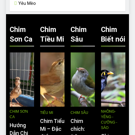
Yêu Mèo
Chim
Chim
Chim
Chim
Sơn Ca
Tiều Mi
Sâu
Biết nói
CHIM SƠN
NHỒNG-
TIỂU MI
CHIM SÂU
CA
YỂNG -
Chim Tiểu
Chim
CƯỠNG -
Hướng
SÁO
Mi – Đặc
chích:
Dẫn Chi