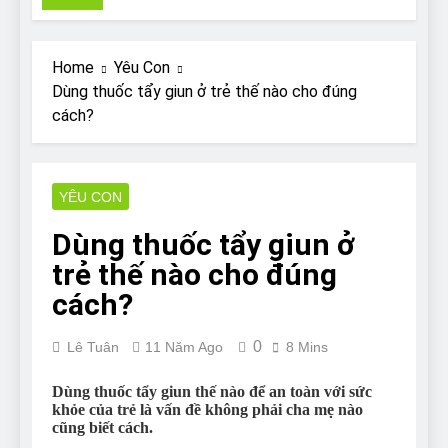
Pit Bull rescue story
7 Năm Ago
Why Do Bulldogs Snore?
Home
Yêu Con
And How to Minimize It!
Dùng thuốc tẩy giun ở trẻ thế nào cho đúng
7 Năm Ago
cách?
Are Bulldogs Lazy? Not as
much as you think and here’s
why!
7 Năm Ago
Do Bulldogs Fart? Yes! And
YÊU CON
How to Stop It!
Dùng thuốc tẩy giun ở
7 Năm Ago
The Ultimate Guide to What
trẻ thế nào cho đúng
Bulldogs Can (and can’t) Eat
cách?
7 Năm Ago
Bulldog Anal Gland Problem
0
and How to Treat It
Lê Tuân
11 Năm Ago
8 Mins
7 Năm Ago
Dùng thuốc tẩy giun thế nào để an toàn với sức
Can Bulldogs Run Long
khỏe của trẻ là vấn đề không phải cha mẹ nào
Distances?
cũng biết cách.
7 Năm Ago