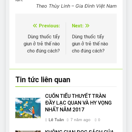
Theo Thùy Linh – Gia Đình Việt Nam
Previous:
Next:
Điều
hướng
Dùng thuốc tẩy
Dùng thuốc tẩy
giun ở trẻ thế nào
giun ở trẻ thế nào
bài
cho đúng cách?
cho đúng cách?
viết
Tin tức liên quan
CUỐN TIỂU THUYẾT TRÀN
ĐẦY LẠC QUAN VÀ HY VỌNG
NHẤT NĂM 2017
Lê Tuân
7 năm ago
0