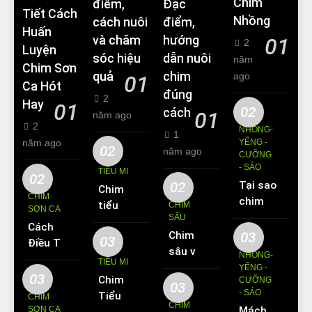
Chim
điểm,
Đặc
Tiết Cách
Nhồng
cách nuôi
điểm,
Huấn
và chăm
hướng
01
2
Luyện
sóc hiệu
dẫn nuôi
năm
Chim Sơn
quả
chim
ago
01
Ca Hót
đúng
2
Hay
01
02
cách
01
năm ago
2
NHỒNG-
1
năm ago
YỂNG -
02
năm ago
CƯỠNG
- SÁO
TIỂU MI
02
02
Tại sao
Chim
CHIM
chim
tiểu mi
CHIM
SƠN CA
Sáo lại
SÂU
ăn gì?
Cách
được
Chim
03
Kinh
03
Điều Trị
yêu
sâu và
nghiệm
NHỒNG-
Hiệu
TIỂU MI
thích
những
YỂNG -
nuôi
Quả
03
Chim
nuôi
CƯỠNG
thông
chim
03
Các
- SÁO
Tiểu Mi
làm thú
CHIM
tin cơ
tiểu mi
CHIM
Bệnh
SƠN CA
Mách
ăn gì?