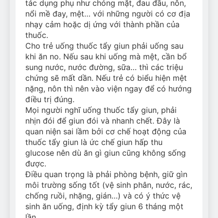
tác dụng phụ như chóng mặt, đau đầu, nôn,
nổi mề đay, mệt… với những người có cơ địa
nhạy cảm hoặc dị ứng với thành phần của
thuốc.
Cho trẻ uống thuốc tẩy giun phải uống sau
khi ăn no. Nếu sau khi uống mà mệt, cần bổ
sung nước, nước đường, sữa… thì các triệu
chứng sẽ mất dần. Nếu trẻ có biểu hiện mệt
nặng, nôn thì nên vào viện ngay để có hướng
điều trị đúng.
Mọi người nghĩ uống thuốc tẩy giun, phải
nhịn đói để giun đói và nhanh chết. Đây là
quan niện sai lầm bởi cơ chế hoạt động của
thuốc tẩy giun là ức chế giun hấp thu
glucose nên dù ăn gì giun cũng không sống
được.
Điều quan trọng là phải phòng bệnh, giữ gìn
môi trường sống tốt (vệ sinh phân, nước, rác,
chống ruồi, nhặng, gián…) và có ý thức vệ
sinh ăn uống, định kỳ tẩy giun 6 tháng một
lần.