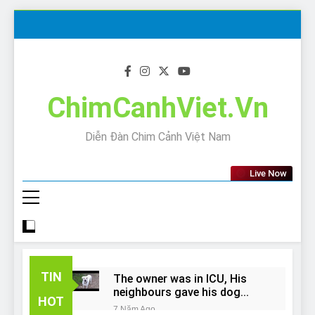
Skip
to
content
ChimCanhViet.Vn
Diễn Đàn Chim Cảnh Việt Nam
Live Now
TIN
The owner was in ICU, His
neighbours gave his dog
HOT
away!
7 Năm Ago