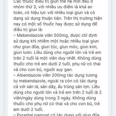
Các thuốc điều trị giun thế hệ mới đều ở
nhóm thứ 3, với nhiều ưu điểm là khá an
toàn, có hiệu lực với nhiều loại giun và có
dạng sử dụng thuận tiện. Trên thị trường hiện
nay có một số thuốc hay được sử dụng để
điều trị giun là:
– Mebendazole viên 500mg, được chỉ định
sử dụng khi nhiễm một hoặc nhiều loại giun
như giun đũa, giun tóc, giun móc, giun kim,
giun lươn. Liều dùng cho người lớn và trẻ em
trên 2 tuổi là một viên duy nhất. Không dùng
thuốc cho trẻ em dưới 2 tuổi, phụ nữ có thai
và cho con bú, người suy gan.
– Albendazole viên 200mg tác dụng tương
tự mebendazole, ngoài ra còn có tác dụng
cả với sán lá, sán dây, ấu trùng sán lợn. Liều
dùng cho người lớn và trẻ em trên 2 tuổi là 2
viên/ngày dùng trong 3 ngày. Không dùng
thuốc cho phụ nữ có thai và cho con bú, trẻ
em dưới 2 tuổi.
– Pyrantel pamoat có tác dụng với giun đũa,