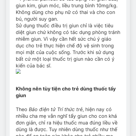
giun kim, giun móc, liều trung bình 10mg/kg.
Không dùng cho phụ nữ có thai và cho con
bú, người suy gan.
Sử dụng thuốc điều trị giun chỉ là việc tiêu
diệt giun chứ không có tác dụng phòng tránh
nhiễm giun. Vì vậy cần hết sức chú ý giáo
dục cho trẻ thực hiện chế độ vệ sinh trong
mọi mặt của cuộc sống. Trước khi sử dụng
bất cứ một loại thuốc trị giun nào cần có ý
kiến của bác sĩ.
Không nên tùy tiện cho trẻ dùng thuốc tẩy
giun
Theo
Báo điện tử Trí thức trẻ
, hiện nay có
nhiều cha mẹ vẫn nghĩ tẩy giun cho con khá
đơn giản, chỉ ra hiệu thuốc mua đúng liều về
dùng là được. Tuy nhiên dùng thuốc như thế
nào để an toàn sức khỏe cho trẻ nhiều mẹ