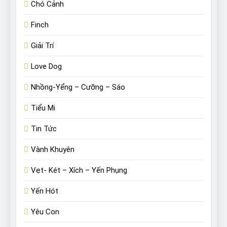
Chó Cảnh
Finch
Giải Trí
Love Dog
Nhồng-Yểng – Cưỡng – Sáo
Tiểu Mi
Tin Tức
Vành Khuyên
Vẹt- Két – Xích – Yến Phụng
Yến Hót
Yêu Con