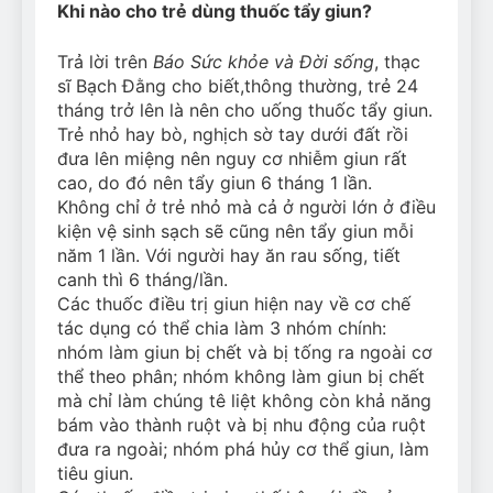
Khi nào cho trẻ dùng thuốc tẩy giun?
Can Bulldogs Play Fetch?
And How to Train Them!
Trả lời trên
Báo Sức khỏe và Đời sống
, thạc
7 Năm Ago
sĩ Bạch Đằng cho biết,thông thường, trẻ 24
How Often Do I Need to
Groom My Bulldog
tháng trở lên là nên cho uống thuốc tẩy giun.
Trẻ nhỏ hay bò, nghịch sờ tay dưới đất rồi
7 Năm Ago
đưa lên miệng nên nguy cơ nhiễm giun rất
cao, do đó nên tẩy giun 6 tháng 1 lần.
Không chỉ ở trẻ nhỏ mà cả ở người lớn ở điều
kiện vệ sinh sạch sẽ cũng nên tẩy giun mỗi
năm 1 lần. Với người hay ăn rau sống, tiết
canh thì 6 tháng/lần.
Các thuốc điều trị giun hiện nay về cơ chế
tác dụng có thể chia làm 3 nhóm chính:
nhóm làm giun bị chết và bị tống ra ngoài cơ
thể theo phân; nhóm không làm giun bị chết
mà chỉ làm chúng tê liệt không còn khả năng
bám vào thành ruột và bị nhu động của ruột
đưa ra ngoài; nhóm phá hủy cơ thể giun, làm
tiêu giun.