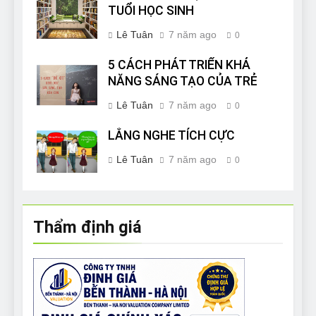
TUỔI HỌC SINH
Lê Tuân
7 năm ago
0
5 CÁCH PHÁT TRIỂN KHẢ
NĂNG SÁNG TẠO CỦA TRẺ
Lê Tuân
7 năm ago
0
LẮNG NGHE TÍCH CỰC
Lê Tuân
7 năm ago
0
Thẩm định giá