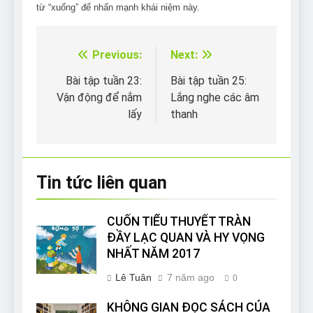
từ “xuống” để nhấn mạnh khái niệm này.
Previous:
Next:
Điều
hướng
Bài tập tuần 23:
Bài tập tuần 25:
Vận động để nắm
Lắng nghe các âm
bài
lấy
thanh
viết
Tin tức liên quan
CUỐN TIỂU THUYẾT TRÀN
ĐẦY LẠC QUAN VÀ HY VỌNG
NHẤT NĂM 2017
Lê Tuân
7 năm ago
0
KHÔNG GIAN ĐỌC SÁCH CỦA