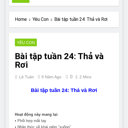
Pit Bull rescue story
7 Năm Ago
Why Do Bulldogs Snore?
Home
Yêu Con
Bài tập tuần 24: Thả và Rơi
And How to Minimize It!
7 Năm Ago
Are Bulldogs Lazy? Not as
much as you think and here’s
YÊU CON
why!
7 Năm Ago
Bài tập tuần 24: Thả và
Do Bulldogs Fart? Yes! And
How to Stop It!
Rơi
7 Năm Ago
The Ultimate Guide to What
0
Lê Tuân
9 Năm Ago
2 Mins
Bulldogs Can (and can’t) Eat
7 Năm Ago
Bài tập tuần 24: Thả và Rơi
Bulldog Anal Gland Problem
and How to Treat It
7 Năm Ago
Can Bulldogs Run Long
Hoạt động này mang lại:
Distances?
• Phối hợp mắt tay
7 Năm Ago
• Nhận thức về khái niệm “xuống”