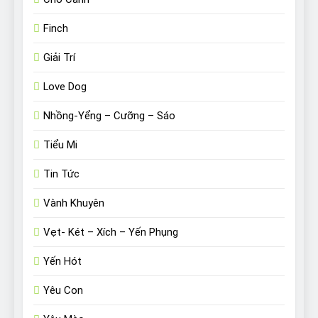
Finch
Giải Trí
Love Dog
Nhồng-Yểng – Cưỡng – Sáo
Tiểu Mi
Tin Tức
Vành Khuyên
Vẹt- Két – Xích – Yến Phụng
Yến Hót
Yêu Con