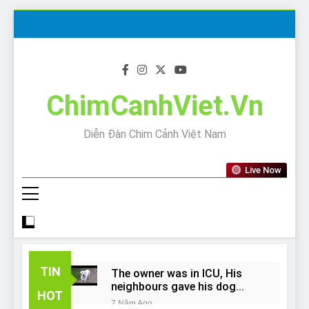
Skip
to
content
ChimCanhViet.Vn
Diễn Đàn Chim Cảnh Việt Nam
Live Now
TIN
The owner was in ICU, His
neighbours gave his dog
HOT
away!
7 Năm Ago