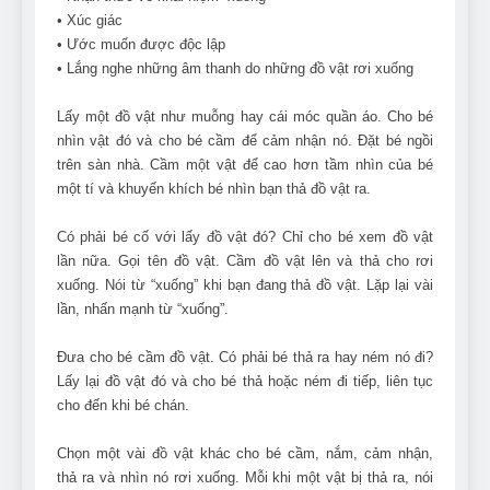
Can Bulldogs Play Fetch?
• Xúc giác
And How to Train Them!
• Ước muốn được độc lập
7 Năm Ago
• Lắng nghe những âm thanh do những đồ vật rơi xuống
How Often Do I Need to
Groom My Bulldog
Lấy một đồ vật như muỗng hay cái móc quần áo. Cho bé
7 Năm Ago
nhìn vật đó và cho bé cầm để cảm nhận nó. Đặt bé ngồi
trên sàn nhà. Cầm một vật để cao hơn tầm nhìn của bé
một tí và khuyến khích bé nhìn bạn thả đồ vật ra.
Có phải bé cố với lấy đồ vật đó? Chỉ cho bé xem đồ vật
lần nữa. Gọi tên đồ vật. Cầm đồ vật lên và thả cho rơi
xuống. Nói từ “xuống” khi bạn đang thả đồ vật. Lặp lại vài
lần, nhấn mạnh từ “xuống”.
Đưa cho bé cầm đồ vật. Có phải bé thả ra hay ném nó đi?
Lấy lại đồ vật đó và cho bé thả hoặc ném đi tiếp, liên tục
cho đến khi bé chán.
Chọn một vài đồ vật khác cho bé cầm, nắm, cảm nhận,
thả ra và nhìn nó rơi xuống. Mỗi khi một vật bị thả ra, nói