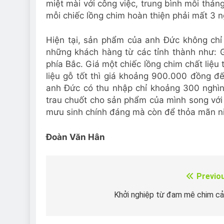
miệt mài với công việc, trung bình mỗi th
mỗi chiếc lồng chim hoàn thiện phải mất 3 n
Hiện tại, sản phẩm của anh Đức không ch
những khách hàng từ các tỉnh thành như: Gi
phía Bắc. Giá một chiếc lồng chim chất liê
liệu gỗ tốt thì giá khoảng 900.000 đồng đ
anh Đức có thu nhập chỉ khoảng 300 nghìn
trau chuốt cho sản phẩm của mình song với
mưu sinh chính đáng mà còn để thỏa mãn n
Đoàn Văn Hân
Previo
Điều
hướng
Khởi nghiệp từ đam mê chim c
bài