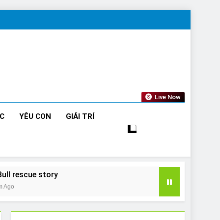
Live Now
ỨC
YÊU CON
GIẢI TRÍ
Bull rescue story
m Ago