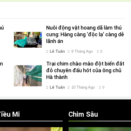
hú
Nuôi động vật hoang dã làm thú
cưng: Hàng càng ‘độc lạ’ càng dễ
lãnh án
Lê Tuân
9 Tháng Ago
0
ên
Trại chim chào mào đột biến đắt
đỏ chuyên đấu hót của ông chủ
Hà thành
Lê Tuân
10 Tháng Ago
0
iều Mi
Chim Sâu