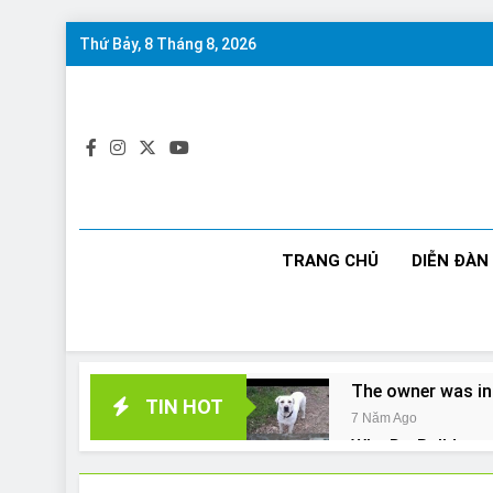
Skip
Thứ Bảy, 8 Tháng 8, 2026
to
content
TRANG CHỦ
DIỄN ĐÀN
The owner was in
TIN HOT
7 Năm Ago
Why Do Bulldogs 
7 Năm Ago