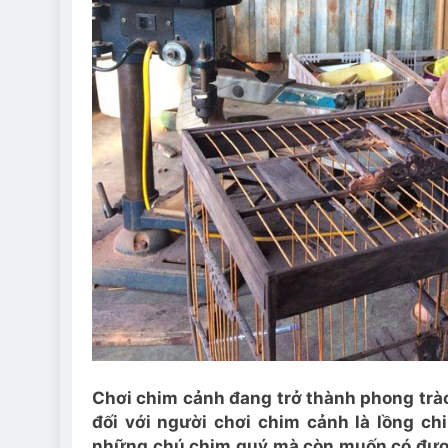
Chơi chim cảnh đang trở thành phong trào
đối với người chơi chim cảnh là lồng chi
những chú chim quý mà còn muốn có đượ