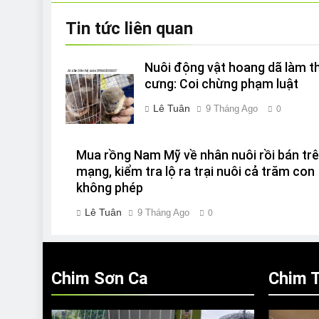
viết
Tin tức liên quan
Nuôi động vật hoang dã làm t
cưng: Coi chừng phạm luật
Lê Tuân
9 Tháng Ago
0
Mua rồng Nam Mỹ về nhân nuôi rồi bán tr
mạng, kiểm tra lộ ra trại nuôi cả trăm con
không phép
Lê Tuân
9 Tháng Ago
0
Chim Sơn Ca
Chim T