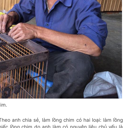
im.
heo anh chia sẻ, làm lồng chim có hai loại: làm lồng
iếc lồng chim do anh làm có nguyên liệu chủ yếu là