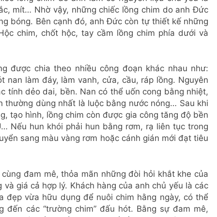
ng, trắc, mít… Nhờ vậy, những chiếc lồng chim do anh Đức
áng bóng. Bên cạnh đó, anh Đức còn tự thiết kế những
̣c chim, chốt hộc, tay cầm lồng chim phía dưới và
ờng được chia theo nhiều công đoạn khác nhau như:
ót nan làm đáy, làm vanh, cửa, cầu, ráp lồng. Nguyên
ó đặc tính dẻo dai, bền. Nan có thể uốn cong bằng nhiệt,
h thường dùng nhất là luộc bằng nước nóng… Sau khi
, tạo hình, lồng chim còn được gia công tăng độ bền
… Nếu hun khói phải hun bằng rơm, rạ liên tục trong
huyển sang màu vàng rơm hoặc cánh gián mới đạt tiêu
 cùng đam mê, thỏa mãn những đòi hỏi khắt khe của
và giá cả hợp lý. Khách hàng của anh chủ yếu là các
ừa đẹp vừa hữu dụng để nuôi chim hằng ngày, có thể
ng đến các “trường chim” đấu hót. Bằng sự đam mê,