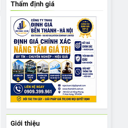
Thẩm định giá
e to What Bulldogs Can (and can’t) Eat
 Run Long Distances?
Do I Need to Groom My Bulldog
Giới thiệu