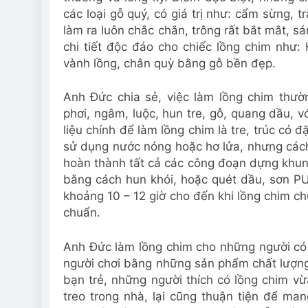
các loại gỗ quý, có giá trị như: cẩm sừ
làm ra luôn chắc chắn, trông rất bắt mắt, s
chi tiết độc đáo cho chiếc lồng chim như: Hô
vành lồng, chân quỳ bằng gỗ bền đẹp.
Anh Đức chia sẻ, việc làm lồng chim thư
phơi, ngâm, luộc, hun tre, gỗ, quang dầu, v
liệu chính để làm lồng chim là tre, trúc c
sử dụng nước nóng hoặc hơ lửa, nhưng các
hoàn thành tất cả các công đoạn dựng khung
bằng cách hun khói, hoặc quét dầu, sơn PU
khoảng 10 – 12 giờ cho đến khi lồng chim c
chuẩn.
Anh Đức làm lồng chim cho những người có
người chơi bằng những sản phẩm chất lượng 
bạn trẻ, những người thích có lồng chim v
treo trong nhà, lại cũng thuận tiện để ma