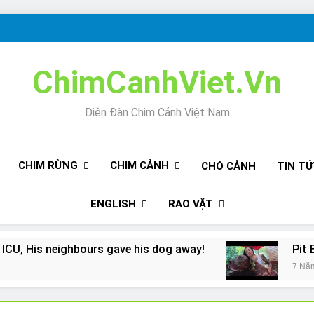
ChimCanhViet.Vn
Diễn Đàn Chim Cảnh Việt Nam
CHIM RỪNG
CHIM CẢNH
CHÓ CẢNH
TIN T
ENGLISH
RAO VẶT
 ICU, His neighbours gave his dog away!
Pit 
7 Nă
Snore? And How to Minimize It!