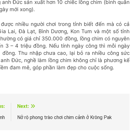
áng anh Đức sản xuất hơn 10 chiếc lồng chim (bình quân
gày mới xong).
ỉ được nhiều người chơi trong tỉnh biết đến mà có cả
a Lai, Đà Lạt, Bình Dương, Kon Tum và một số tỉnh
̣u thường có giá chỉ 350.000 đồng, lồng chim có nguyên
ến 3 – 4 triệu đồng. Nếu tính ngày công thì mỗi ngày
 đồng. Thu nhập chưa cao, lại bỏ ra nhiều công sức
 anh Đức, nghề làm lồng chim không chỉ là phương kế
iềm đam mê, góp phần làm đẹp cho cuộc sống.
us:
Next:
ảnh
Nở rộ phong trào chơi chim cảnh ở Krông Pak