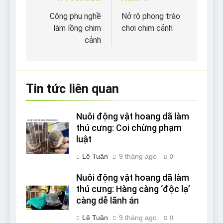
Điều
hướng
Công phu nghề
Nở rộ phong trào
làm lồng chim
chơi chim cảnh
bài
cảnh
viết
Tin tức liên quan
Nuôi động vật hoang dã làm
thú cưng: Coi chừng phạm
luật
Lê Tuân
9 tháng ago
0
Nuôi động vật hoang dã làm
thú cưng: Hàng càng ‘độc lạ’
càng dễ lãnh án
Lê Tuân
9 tháng ago
0