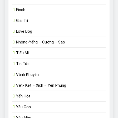
Finch
Giải Trí
Love Dog
Nhồng-Yểng – Cưỡng – Sáo
Tiểu Mi
Tin Tức
Vành Khuyên
Vẹt- Két – Xích – Yến Phụng
Yến Hót
Yêu Con
Yêu Mèo