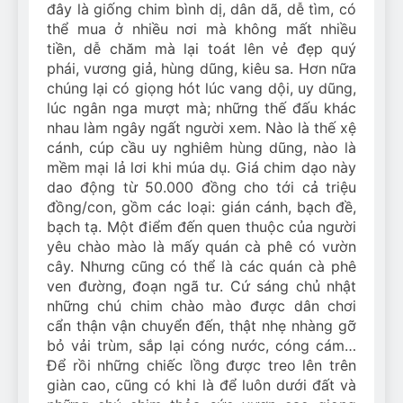
đây là giống chim bình dị, dân dã, dễ tìm, có
thể mua ở nhiều nơi mà không mất nhiều
tiền, dễ chăm mà lại toát lên vẻ đẹp quý
phái, vương giả, hùng dũng, kiêu sa. Hơn nữa
chúng lại có giọng hót lúc vang dội, uy dũng,
lúc ngân nga mượt mà; những thế đấu khác
nhau làm ngây ngất người xem. Nào là thế xệ
cánh, cúp cầu uy nghiêm hùng dũng, nào là
mềm mại lả lơi khi múa dụ. Giá chim dạo này
dao động từ 50.000 đồng cho tới cả triệu
đồng/con, gồm các loại: gián cánh, bạch đề,
bạch tạ. Một điểm đến quen thuộc của người
yêu chào mào là mấy quán cà phê có vườn
cây. Nhưng cũng có thể là các quán cà phê
ven đường, đoạn ngã tư. Cứ sáng chủ nhật
những chú chim chào mào được dân chơi
cẩn thận vận chuyển đến, thật nhẹ nhàng gỡ
bỏ vải trùm, sắp lại cóng nước, cóng cám…
Để rồi những chiếc lồng được treo lên trên
giàn cao, cũng có khi là để luôn dưới đất và