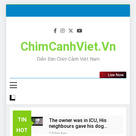
Skip
to
content
ChimCanhViet.Vn
Diễn Đàn Chim Cảnh Việt Nam
Live Now
TIN
The owner was in ICU, His
neighbours gave his dog
HOT
away!
7 Năm Ago