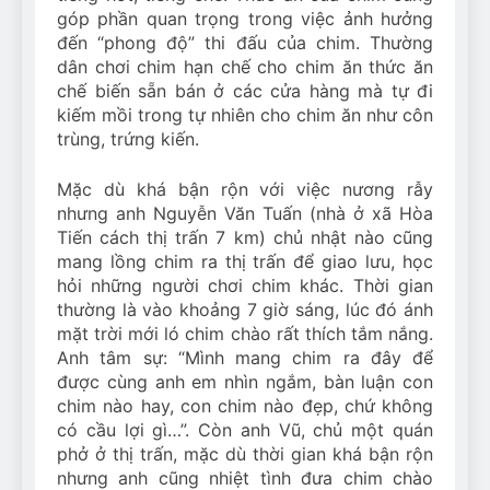
góp phần quan trọng trong việc ảnh hưởng
đến “phong độ” thi đấu của chim. Thường
dân chơi chim hạn chế cho chim ăn thức ăn
chế biến sẵn bán ở các cửa hàng mà tự đi
kiếm mồi trong tự nhiên cho chim ăn như côn
trùng, trứng kiến.
Mặc dù khá bận rộn với việc nương rẫy
nhưng anh Nguyễn Văn Tuấn (nhà ở xã Hòa
Tiến cách thị trấn 7 km) chủ nhật nào cũng
mang lồng chim ra thị trấn để giao lưu, học
hỏi những người chơi chim khác. Thời gian
thường là vào khoảng 7 giờ sáng, lúc đó ánh
mặt trời mới ló chim chào rất thích tắm nắng.
Anh tâm sự: “Mình mang chim ra đây để
được cùng anh em nhìn ngắm, bàn luận con
chim nào hay, con chim nào đẹp, chứ không
có cầu lợi gì…”. Còn anh Vũ, chủ một quán
phở ở thị trấn, mặc dù thời gian khá bận rộn
nhưng anh cũng nhiệt tình đưa chim chào