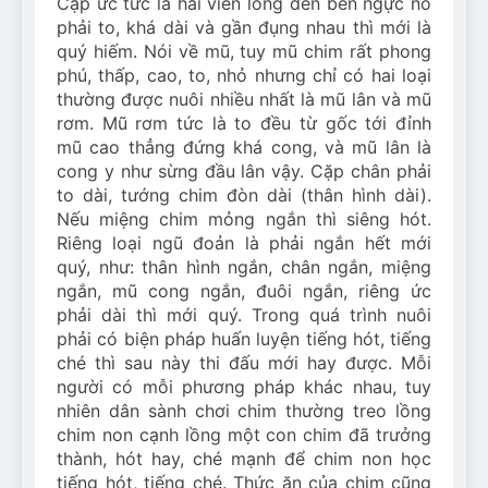
Cặp ức tức là hai viền lông đen bên ngực nó
phải to, khá dài và gần đụng nhau thì mới là
quý hiếm. Nói về mũ, tuy mũ chim rất phong
phú, thấp, cao, to, nhỏ nhưng chỉ có hai loại
thường được nuôi nhiều nhất là mũ lân và mũ
rơm. Mũ rơm tức là to đều từ gốc tới đỉnh
mũ cao thẳng đứng khá cong, và mũ lân là
cong y như sừng đầu lân vậy. Cặp chân phải
to dài, tướng chim đòn dài (thân hình dài).
Nếu miệng chim mỏng ngắn thì siêng hót.
Riêng loại ngũ đoản là phải ngắn hết mới
quý, như: thân hình ngắn, chân ngắn, miệng
ngắn, mũ cong ngắn, đuôi ngắn, riêng ức
phải dài thì mới quý. Trong quá trình nuôi
phải có biện pháp huấn luyện tiếng hót, tiếng
ché thì sau này thi đấu mới hay được. Mỗi
người có mỗi phương pháp khác nhau, tuy
nhiên dân sành chơi chim thường treo lồng
chim non cạnh lồng một con chim đã trưởng
thành, hót hay, ché mạnh để chim non học
tiếng hót, tiếng ché. Thức ăn của chim cũng