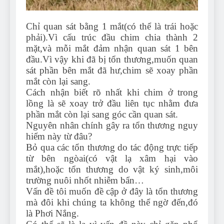
Chỉ quan sát bằng 1 mắt(có thể là trái hoặc
phải).Vì cấu trúc đầu chim chia thành 2
mặt,và mỗi mắt đảm nhận quan sát 1 bên
đầu.Vì vậy khi đã bị tổn thương,muốn quan
sát phần bên mắt đã hư,chim sẽ xoay phần
mắt còn lại sang.
Cách nhận biết rõ nhất khi chim ở trong
lồng là sẽ xoay trở đầu liên tục nhằm đưa
phần mắt còn lại sang góc cần quan sát.
Nguyên nhân chính gây ra tổn thương nguy
hiểm này từ đâu?
Bỏ qua các tổn thương do tác động trực tiếp
từ bên ngòai(có vật lạ xâm hại vào
mắt),hoặc tổn thương do vật ký sinh,môi
trường nuôi nhốt nhiễm bẩn…
Vấn đề tôi muốn đề cập ở đây là tổn thương
mà đôi khi chúng ta không thể ngờ đến,đó
là Phơi Nắng.