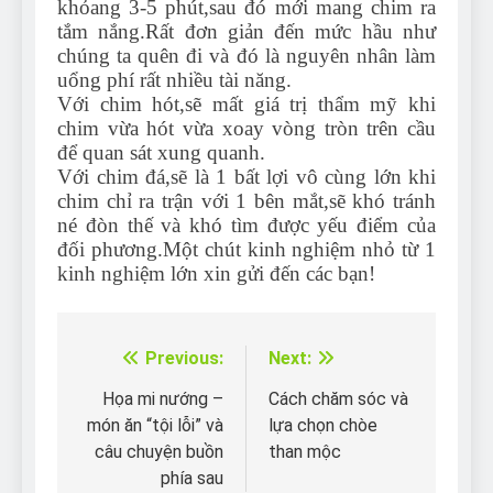
khỏang 3-5 phút,sau đó mới mang chim ra
tắm nắng.Rất đơn giản đến mức hầu như
chúng ta quên đi và đó là nguyên nhân làm
uổng phí rất nhiều tài năng.
Với chim hót,sẽ mất giá trị thẩm mỹ khi
chim vừa hót vừa xoay vòng tròn trên cầu
để quan sát xung quanh.
Với chim đá,sẽ là 1 bất lợi vô cùng lớn khi
chim chỉ ra trận với 1 bên mắt,sẽ khó tránh
né đòn thế và khó tìm được yếu điểm của
đối phương.Một chút kinh nghiệm nhỏ từ 1
kinh nghiệm lớn xin gửi đến các bạn!
Previous:
Next:
Điều
hướng
Họa mi nướng –
Cách chăm sóc và
món ăn “tội lỗi” và
lựa chọn chòe
bài
câu chuyện buồn
than mộc
viết
phía sau