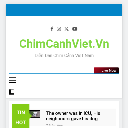
Skip
to
content
ChimCanhViet.Vn
Diễn Đàn Chim Cảnh Việt Nam
Live Now
TIN
The owner was in ICU, His
neighbours gave his dog
HOT
away!
7 Năm Ago