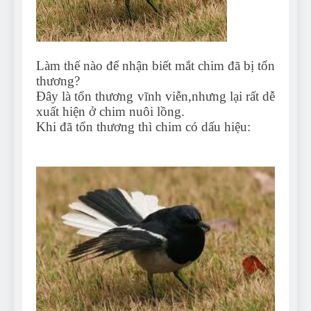
Can Bulldogs Play Fetch?
And How to Train Them!
7 Năm Ago
How Often Do I Need to
Làm thế nào để nhận biết mắt chim đã bị tổn
Groom My Bulldog
thương?
7 Năm Ago
Đây là tổn thương vĩnh viễn,nhưng lại rất dễ
xuất hiện ở chim nuôi lồng.
Khi đã tổn thương thì chim có dấu hiệu: