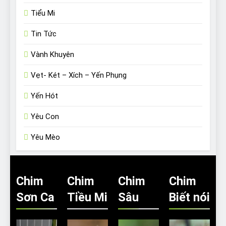
Tiểu Mi
Tin Tức
Vành Khuyên
Vẹt- Két – Xích – Yến Phụng
Yến Hót
Yêu Con
Yêu Mèo
Chim
Chim
Chim
Chim
Sơn Ca
Tiều Mi
Sâu
Biết nói