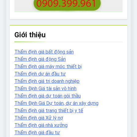
Giới thiệu
Thẩm định giá bất động sản
Thẩm định giá động Sản
Thẩm định giá máy móc thiết bị
Thẩm định dự án đầu tư
Thẩm định giá tri doanh nghiệp
Thẩm Định Giá tài sản vô hình
Thẩm định giá dự toán gói thầu
Thẩm Định Giá Dự toán, dự án xây dựng
Thẩm định giá trang thiết bị y tế
Thẩm định giá Xử lý nợ
Thẩm định giá nhà xưởng
Thẩm định giá đầu tư