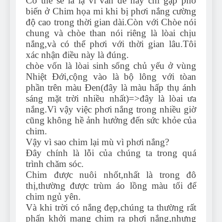
Có thể sẽ là lạ vì vấn đề này chỉ gặp phổ
biến ở Chim họa mi khi bị phơi nắng cường
độ cao trong thời gian dài.Còn với Chòe nói
chung và chòe than nói riêng là lòai chịu
nắng,và có thể phơi với thời gian lâu.Tôi
xác nhận điều này là đúng.
chòe vốn là lòai sinh sống chủ yếu ở vùng
Nhiệt Đới,cộng vào là bộ lông với tòan
phần trên màu Đen(đây là màu hấp thụ ánh
sáng mặt trời nhiều nhất)=>đây là lòai ưa
nắng.Vì vậy việc phơi nắng trong nhiều giờ
cũng không hề ảnh hưởng đến sức khỏe của
chim.
Vậy vì sao chim lại mù vì phơi nắng?
Đây chính là lỗi của chúng ta trong quá
trình chăm sóc.
Chim được nuôi nhốt,nhất là trong đô
thị,thường được trùm áo lồng màu tối để
chim ngủ yên.
Và khi trời có nắng đẹp,chúng ta thường rất
phấn khởi mang chim ra phơi nắng,nhưng