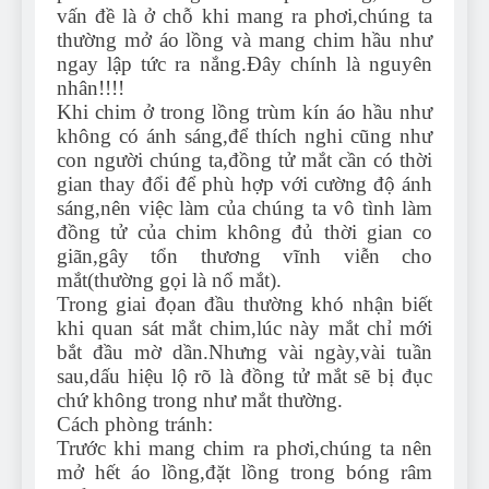
vấn đề là ở chỗ khi mang ra phơi,chúng ta
thường mở áo lồng và mang chim hầu như
ngay lập tức ra nắng.Đây chính là nguyên
nhân!!!!
Khi chim ở trong lồng trùm kín áo hầu như
không có ánh sáng,để thích nghi cũng như
con người chúng ta,đồng tử mắt cần có thời
gian thay đổi để phù hợp với cường độ ánh
sáng,nên việc làm của chúng ta vô tình làm
đồng tử của chim không đủ thời gian co
giãn,gây tổn thương vĩnh viễn cho
mắt(thường gọi là nổ mắt).
Trong giai đọan đầu thường khó nhận biết
khi quan sát mắt chim,lúc này mắt chỉ mới
bắt đầu mờ dần.Nhưng vài ngày,vài tuần
sau,dấu hiệu lộ rõ là đồng tử mắt sẽ bị đục
chứ không trong như mắt thường.
Cách phòng tránh:
Trước khi mang chim ra phơi,chúng ta nên
mở hết áo lồng,đặt lồng trong bóng râm