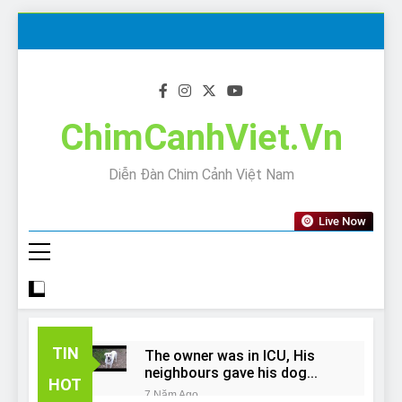
Skip
to
content
ChimCanhViet.Vn
Diễn Đàn Chim Cảnh Việt Nam
Live Now
TIN
The owner was in ICU, His
neighbours gave his dog
HOT
away!
7 Năm Ago