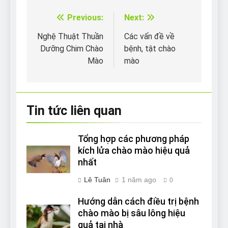
Previous:
Next:
Điều
hướng
Nghệ Thuật Thuần
Các vấn đề về
Dưỡng Chim Chào
bệnh, tật chào
bài
Mào
mào
viết
Tin tức liên quan
Tổng hợp các phương pháp
kích lửa chào mào hiệu quả
nhất
Lê Tuân
1 năm ago
0
Hướng dẫn cách điều trị bệnh
chào mào bị sâu lông hiệu
quả tại nhà