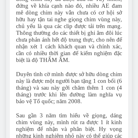
đứng về khía cạnh nào đó, nhiều AE đam
mê dòng chim này vẫn chưa có cơ hội sở
hữu hay tận tai nghe giọng chim vùng này,
chủ yếu là qua các clip được tải trên mạng.
Thông thường do các thiết bị ghi âm đôi lúc
chưa phản ánh hết độ trung thực, cho nên để
nhận xét 1 cách khách quan và chính xác,
cần có nhiều thời gian để kiểm nghiệm đặc
biệt là độ THẨM ÂM.
Duyên tình cờ mình được sở hữu dòng chim
này là được một người bạn tặng 1 con bổi (6
tháng) và sau này gởi chăm thêm 1 con (4
tháng) trước khi lên đường làm nghĩa vụ
bảo vệ Tổ quốc; năm 2008.
Sau gần 3 năm tìm hiểu về giọng, dáng
chim vùng này, mình rút ra được 1 ít kinh
nghiệm để nhận và phân biệt. Hy vọng
những kinh nghiệm nhỏ này có thể giúp các