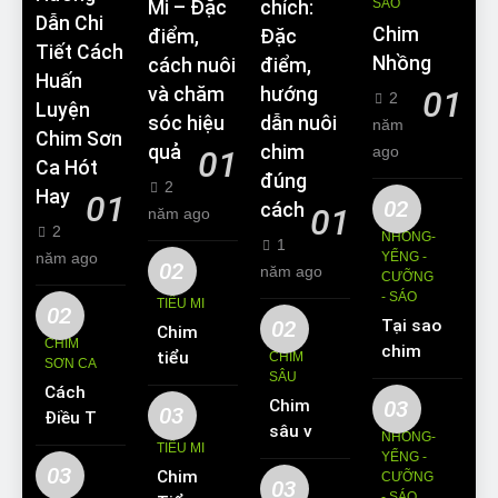
SÁO
Mi – Đặc
chích:
Dẫn Chi
Chim
điểm,
Đặc
Tiết Cách
Nhồng
cách nuôi
điểm,
Huấn
và chăm
hướng
01
2
Luyện
sóc hiệu
dẫn nuôi
năm
Chim Sơn
quả
chim
ago
01
Ca Hót
đúng
2
Hay
01
02
cách
01
năm ago
2
NHỒNG-
1
năm ago
YỂNG -
02
năm ago
CƯỠNG
- SÁO
TIỂU MI
02
02
Tại sao
Chim
CHIM
chim
tiểu mi
CHIM
SƠN CA
Sáo lại
SÂU
ăn gì?
Cách
được
Chim
03
Kinh
03
Điều Trị
yêu
sâu và
nghiệm
NHỒNG-
Hiệu
TIỂU MI
thích
những
YỂNG -
nuôi
Quả
03
Chim
nuôi
CƯỠNG
thông
chim
03
Các
- SÁO