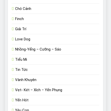
Chó Cảnh
Finch
Giải Trí
Love Dog
Nhồng-Yểng – Cưỡng – Sáo
Tiểu Mi
Tin Tức
Vành Khuyên
Vẹt- Két – Xích – Yến Phụng
Yến Hót
Yêu Con