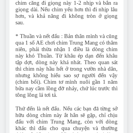
chim căng đi giọng này 1-2 nhịp và bắn ra
giọng dài. Nếu chim yếu hơn thì đi nhịp lâu
hơn, và khả năng đi không tròn ở giọng
sau.
* Thuần và nết đấu : Bản thân mình và cũng
qua 1 số AE chơi chim Trung Mang có thâm
niên, phải thừa nhận 1 điều là dòng chim
này khó Thuần. Từ khâu ép dạn đến khâu
tập dợt, dòng này khá nhát. Theo quan sát
thì chim này hầu hết ở trong vườn nhà dân,
nhưng không hiểu sao sợ người đến vậy
(chim bổi). Chim tơ mình nuôi gần 1 năm
bửa nay cầm lồng đỡ nhảy, chứ lúc trước thì
tông lông lá tơi tả.
Thứ đến là nết đấu. Nếu các bạn đã từng sở
hữu dòng chim này ắt hẳn sẽ gặp, chỉ chịu
đấu với chim Trung Mang, còn với dòng
khác thì đấu cho qua chuyện và thường