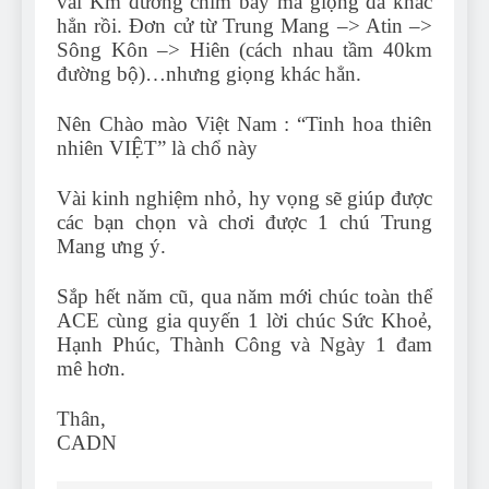
vài Km đường chim bay mà giọng đã khác
hẳn rồi. Đơn cử từ Trung Mang –> Atin –>
Sông Kôn –> Hiên (cách nhau tầm 40km
đường bộ)…nhưng giọng khác hẳn.
Nên Chào mào Việt Nam : “Tinh hoa thiên
nhiên VIỆT” là chổ này
Vài kinh nghiệm nhỏ, hy vọng sẽ giúp được
các bạn chọn và chơi được 1 chú Trung
Mang ưng ý.
Sắp hết năm cũ, qua năm mới chúc toàn thể
ACE cùng gia quyến 1 lời chúc Sức Khoẻ,
Hạnh Phúc, Thành Công và Ngày 1 đam
mê hơn.
Thân,
CADN