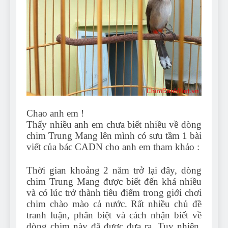
Can Bulldogs Play Fetch?
And How to Train Them!
7 Năm Ago
How Often Do I Need to
Groom My Bulldog
7 Năm Ago
Chao anh em !
Thấy nhiều anh em chưa biết nhiều về dòng
chim Trung Mang lên mình có sưu tầm 1 bài
viết của bác CADN cho anh em tham khảo :
Thời gian khoảng 2 năm trở lại đây, dòng
chim Trung Mang được biết đến khá nhiều
và có lúc trở thành tiêu điểm trong giới chơi
chim chào mào cả nước. Rất nhiều chủ đề
tranh luận, phân biệt và cách nhận biết về
dòng chim này đã được đưa ra. Tuy nhiên,