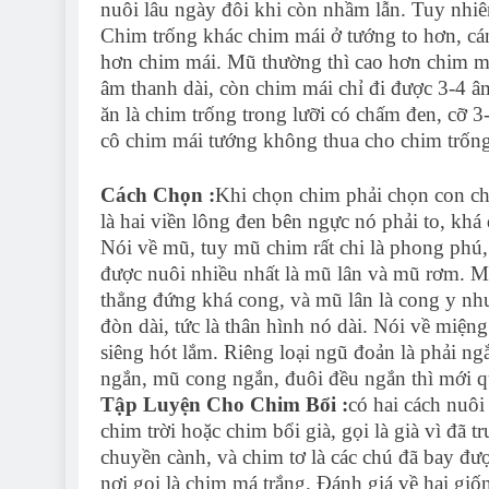
nuôi lâu ngày đôi khi còn nhầm lẫn. Tuy nhiên
Chim trống khác chim mái ở tướng to hơn, cán
hơn chim mái. Mũ thường thì cao hơn chim má
âm thanh dài, còn chim mái chỉ đi được 3-4 âm 
ăn là chim trống trong lưỡi có chấm đen, cỡ 3-
cô chim mái tướng không thua cho chim trống c
Cách Chọn :
Khi chọn chim phải chọn con chim
là hai viền lông đen bên ngực nó phải to, khá 
Nói về mũ, tuy mũ chim rất chi là phong phú, 
được nuôi nhiều nhất là mũ lân và mũ rơm. Mũ
thẳng đứng khá cong, và mũ lân là cong y như
đòn dài, tức là thân hình nó dài. Nói về miệ
siêng hót lắm. Riêng loại ngũ đoản là phải n
ngắn, mũ cong ngắn, đuôi đều ngắn thì mới q
Tập Luyện Cho Chim Bổi :
có hai cách nuôi 
chim trời hoặc chim bổi già, gọi là già vì đã
chuyền cành, và chim tơ là các chú đã bay đư
nơi gọi là chim má trắng. Đánh giá về hai giố