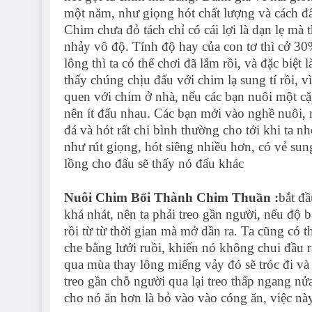
một năm, như giọng hót chất lượng và cách đ
Chim chưa đỏ tách chỉ có cái lợi là dạn lẹ mà 
nhảy vô độ. Tính độ hay của con tơ thì cở 30
lông thì ta có thể chơi đã lắm rồi, và đặc biệt 
thấy chúng chịu đấu với chim lạ sung tí rồi, 
quen với chim ở nhà, nếu các bạn nuôi một c
nên ít đấu nhau. Các bạn mới vào nghề nuôi, 
đá và hót rất chi bình thường cho tới khi ta 
như rút giọng, hót siêng nhiều hơn, có vẻ sung
lồng cho đấu sẽ thấy nó đấu khác
Nuôi Chim Bổi Thành Chim Thuần :
bắt đầ
khá nhát, nên ta phải treo gần người, nếu độ 
rồi từ từ thời gian mà mở dần ra. Ta cũng có
che bằng lưới ruồi, khiến nó không chui đầu r
qua mùa thay lông miếng vảy đó sẽ tróc đi và
treo gần chỗ người qua lại treo thấp ngang nử
cho nó ăn hơn là bỏ vào vào cóng ăn, việc nà