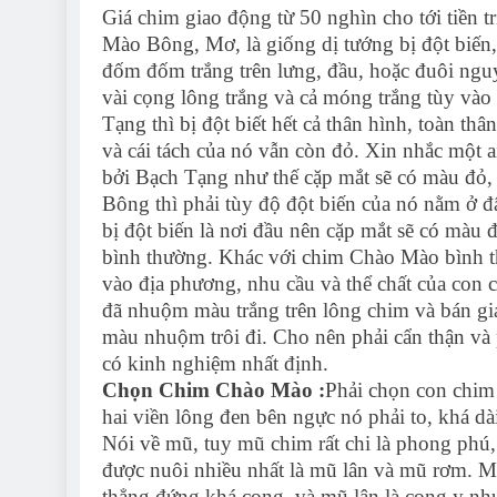
Giá chim giao động từ 50 nghìn cho tới tiền 
Mào Bông, Mơ, là giống dị tướng bị đột biến,
đốm đốm trắng trên lưng, đầu, hoặc đuôi nguy
vài cọng lông trắng và cả móng trắng tùy vào
Tạng thì bị đột biết hết cả thân hình, toàn thân
và cái tách của nó vẫn còn đỏ. Xin nhắc một 
bởi Bạch Tạng như thế cặp mắt sẽ có màu đỏ
Bông thì phải tùy độ đột biến của nó nằm ở đ
bị đột biến là nơi đầu nên cặp mắt sẽ có màu đ
bình thường. Khác với chim Chào Mào bình thườ
vào địa phương, nhu cầu và thể chất của con 
đã nhuộm màu trắng trên lông chim và bán giá 
màu nhuộm trôi đi. Cho nên phải cẩn thận và 
có kinh nghiệm nhất định.
Chọn Chim Chào Mào :
Phải chọn con chim l
hai viền lông đen bên ngực nó phải to, khá dài
Nói về mũ, tuy mũ chim rất chi là phong phú, 
được nuôi nhiều nhất là mũ lân và mũ rơm. Mũ
thẳng đứng khá cong, và mũ lân là cong y như