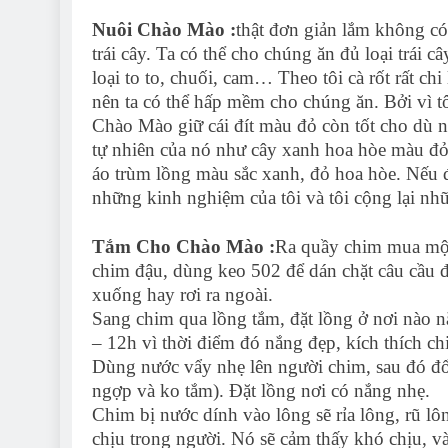
Nuôi Chào Mào :
thật đơn giản lắm không có 
trái cây. Ta có thể cho chúng ăn đủ loại trái c
loại to to, chuối, cam… Theo tôi cà rốt rất ch
nên ta có thể hấp mềm cho chúng ăn. Bởi vì tô
Chào Mào giữ cái đít màu đỏ còn tốt cho dù n
tự nhiên của nó như cây xanh hoa hòe màu đỏ,
áo trùm lồng màu sắc xanh, đỏ hoa hòe. Nếu đư
những kinh nghiệm của tôi và tôi cộng lại nh
Tắm Cho Chào Mào :
Ra quầy chim mua một 
chim đậu, dùng keo 502 để dán chặt câu cầu đ
xuống hay rơi ra ngoài.
Sang chim qua lồng tắm, đặt lồng ở nơi nào 
– 12h vì thời điểm đó nắng đẹp, kích thích ch
Dùng nước vẩy nhẹ lên người chim, sau đó đ
ngợp và ko tắm). Đặt lồng nơi có nắng nhẹ.
Chim bị nước dính vào lông sẽ rỉa lông, rũ l
chịu trong người. Nó sẽ cảm thấy khó chịu, và