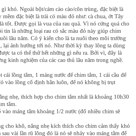
gì khó. Ngoài bột/cám cào cào/côn trùng, đặc biệt là
ây mềm đặc biệt là trái có màu đỏ như: cà chua, ớt Tây
i là tốt. Được gọi là vua của rau quả. Vì nó cứng quá cho
i tin là những loại rau có sắc màu đỏ này giúp chim
uôi lâu năm. Có ý kiến cho là ta nuôi theo môi trường
 lại ảnh hưởng tới nó. Như thời kỳ thay lông ta dùng
ợc ta có thể thử hết những gì nêu ra. Bởi vì, đây là
ững kinh nghiệm của các cao thủ lâu năm trong nghề.
cái lồng tắm, 1 máng nước để chim tắm, 1 cái cầu để
ó vào lồng cố định hẳn luôn, để nó không bị trụt
nắng nhẹ, thích hợp cho chim tắm nhất là khoảng 10h30
im tắm.
ổ vào máng tắm khoảng 1/2 nước (đổ nhiều chim sẽ
ông cho khô, nắng nhẹ kích thích cho chim cảm thấy khó
 sau vài lần rũ lông đó là nó sẽ nhảy vào máng tắm để