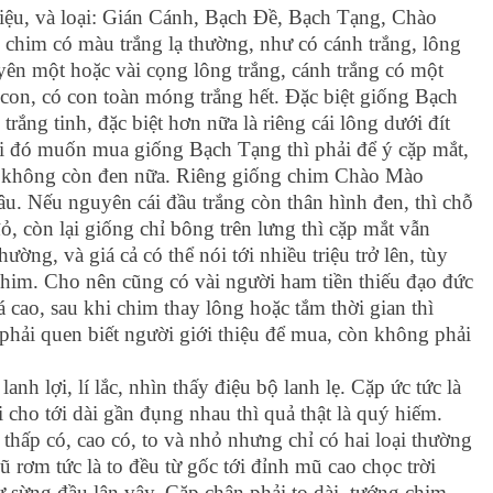
triệu, và loại: Gián Cánh, Bạch Đề, Bạch Tạng, Chào
 chim có màu trắng lạ thường, như có cánh trắng, lông
ên một hoặc vài cọng lông trắng, cánh trắng có một
 con, có con toàn móng trắng hết. Đặc biệt giống Bạch
 trắng tinh, đặc biệt hơn nữa là riêng cái lông dưới đít
ai đó muốn mua giống Bạch Tạng thì phải để ý cặp mắt,
, không còn đen nữa. Riêng giống chim Chào Mào
âu. Nếu nguyên cái đầu trắng còn thân hình đen, thì chỗ
ỏ, còn lại giống chỉ bông trên lưng thì cặp mắt vẫn
ng, và giá cả có thể nói tới nhiều triệu trở lên, tùy
chim. Cho nên cũng có vài người ham tiền thiếu đạo đức
cao, sau khi chim thay lông hoặc tắm thời gian thì
phải quen biết người giới thiệu để mua, còn không phải
anh lợi, lí lắc, nhìn thấy điệu bộ lanh lẹ. Cặp ức tức là
 cho tới dài gần đụng nhau thì quả thật là quý hiếm.
thấp có, cao có, to và nhỏ nhưng chỉ có hai loại thường
 rơm tức là to đều từ gốc tới đỉnh mũ cao chọc trời
 sừng đầu lân vậy. Cặp chân phải to dài, tướng chim