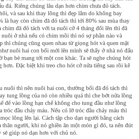
ấu đá. Riêng chúng lâu dạn hơn chim chưa đỏ tách.
thôi, và sau khi thay lông thì đẹp lắm do không bay
% là hay còn chim đã đỏ tách thì tới 80% sau mùa thay
là chim đã đỏ tách với ta nuôi cở 4 tháng đổi lên thì đã
vì nuôi ở nhà nếu có chim mồi thì nó sợ phần nào và
ặp thì chúng cũng quen nhau từ giọng hót và quen mặt
như nuôi hai con bổi mới lên mình sẽ thấy ở nhà nó đấu
nhờ bạn bè mang tới một con khác. Ta sẽ nghe chúng hót
 hơn. Đặc biệt khi treo cho hót cở nửa tiếng sau rồi kê
u nuôi thì nên nuôi hai con, thường bổi đã đỏ tách thì
bay tung lồng của nó còn nhiều quá thì che bớt nửa lồng
 thể để vào lồng hạn chế không cho tung đầu như lồng
a tróc đầu chảy máu. Nếu có lỡ tróc đầu chảy máu thì
 mọc lông lên lại. Cách tập cho dạn người bằng cách
a thân người, khi nó ghiền ăn một món gì đó, ta nên đút
y sẽ giúp nó dạn hơn với chủ nó.