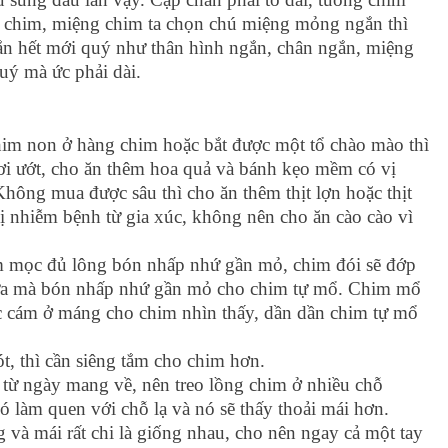
ng chim, miệng chim ta chọn chú miệng mỏng ngắn thì
gắn hết mới quý như thân hình ngắn, chân ngắn, miệng
uý mà ức phải dài.
im non ở hàng chim hoặc bắt được một tổ chào mào thì
ơi ướt, cho ăn thêm hoa quả và bánh kẹo mềm có vị
Không mua được sâu thì cho ăn thêm thịt lợn hoặc thịt
ị nhiễm bệnh từ gia xúc, không nên cho ăn cào cào vì
mọc đủ lông bón nhấp nhứ gần mỏ, chim đói sẽ đớp
nữa mà bón nhấp nhứ gần mỏ cho chim tự mổ. Chim mổ
 cám ở máng cho chim nhìn thấy, dần dần chim tự mổ
ót, thì cần siêng tắm cho chim hơn.
i từ ngày mang về, nên treo lồng chim ở nhiều chỗ
nó làm quen với chỗ lạ và nó sẽ thấy thoải mái hơn.
 và mái rất chi là giống nhau, cho nên ngay cả một tay