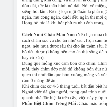
đòn dài, tức là thân hình nó dài. Nói về miệ
siêng hót lắm. Riêng loại ngũ đoản là phải n
ngắn, mũ cong ngắn, đuôi đều ngắn thì mới q
Họng bò tức là khi hót phù ra như ễnh ương.
Cách Nuôi Chào Mào Non :
Nếu bạn mua ch
cách chăm sóc và cho ăn như sau .Trộn cám h
ngọt, nếu mua được sâu thì cho ăn thêm sâu. 
bò đều được (không nên cho ăn thịt sống dễ b
hay có xán).
Dùng que mỏng xúc cám bón cho chim. Chim 
mồi, thấy chim đớp mồi thì không bón đút 
quen thì nhử dần que bón xuống máng và xúc
cám ở máng để ăn.
Khi chim đạt cỡ 4-5 tháng tuổi, bắt đầu biết h
Ngoài việc để gần người, trong quá trình nuô
quanh nhà đặc biệt là trên cây, việc này giúp 
Phân Biệt Chim Trống Mái :
Chào mào trống