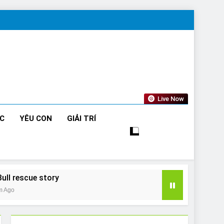
Live Now
ỨC
YÊU CON
GIẢI TRÍ
Bull rescue story
m Ago