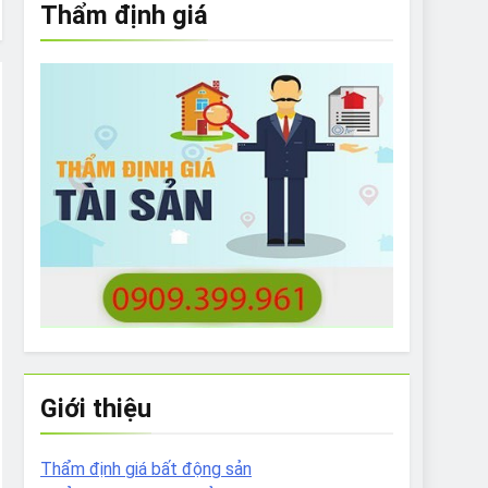
Thẩm định giá
e to What Bulldogs Can (and can’t) Eat
 Run Long Distances?
Do I Need to Groom My Bulldog
Giới thiệu
Thẩm định giá bất động sản