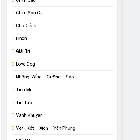
Chim Sâu
Chim Sơn Ca
Chó Cảnh
Finch
Giải Trí
Love Dog
Nhồng-Yểng – Cưỡng – Sáo
Tiểu Mi
Tin Tức
Vành Khuyên
Vẹt- Két – Xích – Yến Phụng