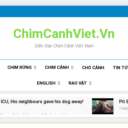
ChimCanhViet.Vn
Diễn Đàn Chim Cảnh Việt Nam
CHIM RỪNG
CHIM CẢNH
CHÓ CẢNH
TIN T
ENGLISH
RAO VẶT
 ICU, His neighbours gave his dog away!
Pit 
7 Nă
Snore? And How to Minimize It!