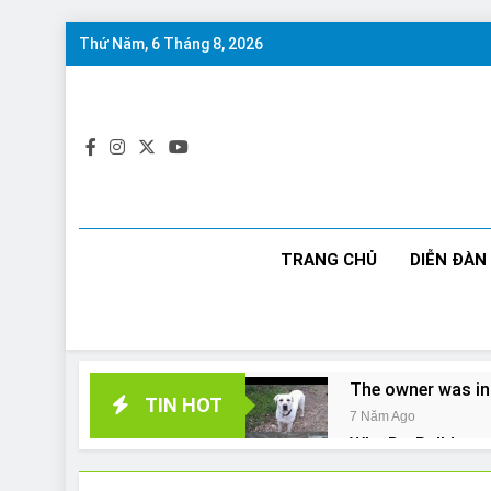
Skip
Thứ Năm, 6 Tháng 8, 2026
to
content
TRANG CHỦ
DIỄN ĐÀN
The owner was in
TIN HOT
7 Năm Ago
Why Do Bulldogs 
7 Năm Ago