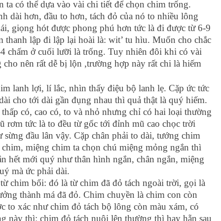
 ta có thể dựa vào vài chi tiết để chọn chim trống.
h dài hơn, đầu to hơn, tách đỏ của nó to nhiều lông
i, giọng hót được phong phú hơn tức là đi được từ 6-9
thanh lập đi lập lại hoài là: wit’ tu hìu. Muốn cho chắc
4 chấm ở cuối lưỡi là trống. Tuy nhiên đôi khi có vài
ho nên rất dễ bị lộn ,trường hợp này rất chi là hiếm
 lanh lợi, lí lắc, nhìn thấy điệu bộ lanh lẹ. Cặp ức tức
dài cho tới dài gần đụng nhau thì quả thật là quý hiếm.
thấp có, cao có, to và nhỏ nhưng chỉ có hai loại thường
 rơm tức là to đều từ gốc tới đỉnh mũ cao chọc trời
 sừng đầu lân vậy. Cặp chân phải to dài, tướng chim
ng chim, miệng chim ta chọn chú miệng mỏng ngắn thì
gắn hết mới quý như thân hình ngắn, chân ngắn, miệng
uý mà ức phải dài.
từ chim bổi: đó là từ chim đã đỏ tách ngoài trời, gọi là
 trưởng thành má đã đỏ. Chim chuyền là chim con còn
ợc to xác như chim đỏ tách bộ lông còn màu xám, có
ng này thì: chim đỏ tách nuôi lên thường thì hay hẵn sau