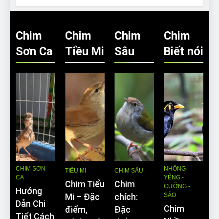
Chim
Chim
Chim
Chim
Sơn Ca
Tiều Mi
Sâu
Biết nói
CHIM SƠN
NHỒNG-
TIỂU MI
CHIM SÂU
CA
YỂNG -
Chim Tiểu
Chim
CƯỠNG -
Hướng
SÁO
Mi – Đặc
chích:
Dẫn Chi
Chim
điểm,
Đặc
Tiết Cách