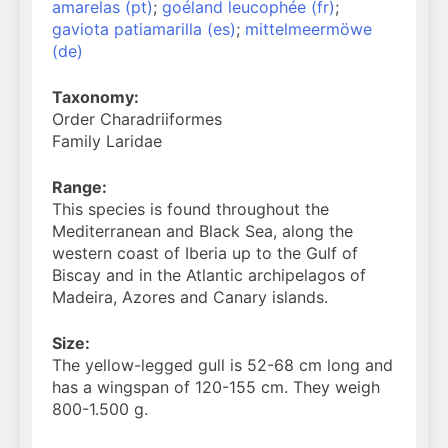
amarelas (pt)
;
goéland leucophée (fr)
;
gaviota patiamarilla (es)
;
mittelmeermöwe
(de)
Taxonomy:
Order Charadriiformes
Family Laridae
Range:
This species is found throughout the
Mediterranean and Black Sea, along the
western coast of Iberia up to the Gulf of
Biscay and in the Atlantic archipelagos of
Madeira, Azores and Canary islands.
Size:
The yellow-legged gull is 52-68 cm long and
has a wingspan of 120-155 cm. They weigh
800-1.500 g.