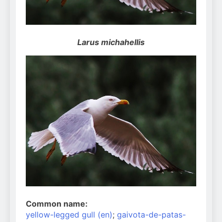
Can Bulldogs Play Fetch?
And How to Train Them!
7 Năm Ago
How Often Do I Need to
Larus michahellis
Groom My Bulldog
7 Năm Ago
Common name:
yellow-legged gull (en)
;
gaivota-de-patas-