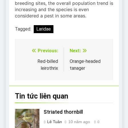
breeding sites, the overall population trend is
increasing and the species is even
considered a pest in some areas.
Tagged:
Laridae
Previous:
Next:
Điều
hướng
Red-billed
Orange-headed
leirothrix
tanager
bài
viết
Tin tức liên quan
Striated thornbill
Lê Tuân
10 năm ago
0