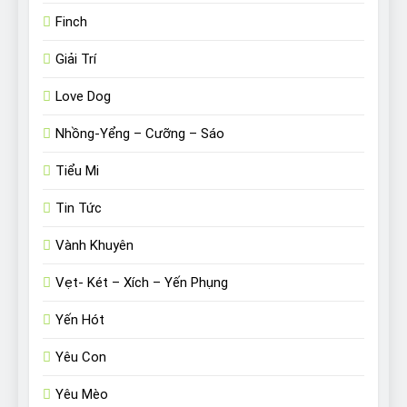
Finch
Giải Trí
Love Dog
Nhồng-Yểng – Cưỡng – Sáo
Tiểu Mi
Tin Tức
Vành Khuyên
Vẹt- Két – Xích – Yến Phụng
Yến Hót
Yêu Con
Yêu Mèo