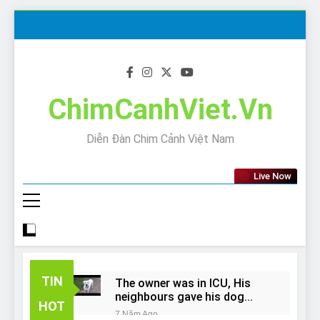
Skip
to
content
ChimCanhViet.Vn
Diễn Đàn Chim Cảnh Việt Nam
Live Now
TIN
The owner was in ICU, His
neighbours gave his dog
HOT
away!
7 Năm Ago