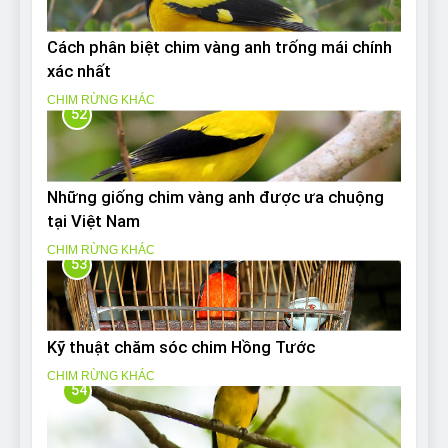
Cách phân biệt chim vàng anh trống mái chính
xác nhất
CHIM RỪNG KHÁC
52
Những giống chim vàng anh được ưa chuộng
tại Việt Nam
CHIM RỪNG KHÁC
53
Kỹ thuật chăm sóc chim Hồng Tước
CHIM RỪNG KHÁC
54