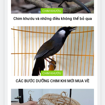
CHIM KHƯỚU
Chim khướu và những điều không thể bỏ qua
CHIM KHƯỚU
CÁC BƯỚC DƯỠNG CHIM KHI MỚI MUA VỀ