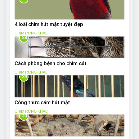
4 loài chim hút mật tuyệt đẹp
CHIM RỪNG KHÁC
38
Cách phòng bệnh cho chim cút
CHIM RỪNG KHÁC
39
Công thức cám hút mật
CHIM RỪNG KHÁC
40