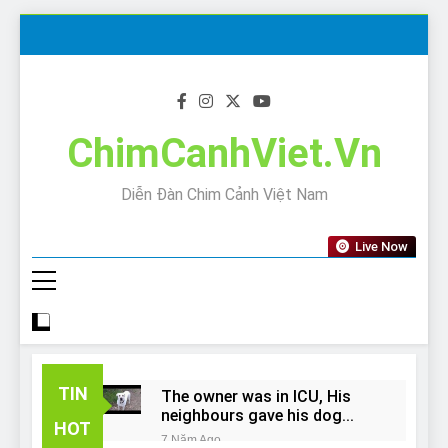
Skip
to
content
ChimCanhViet.Vn
Diễn Đàn Chim Cảnh Việt Nam
Live Now
TIN
The owner was in ICU, His
neighbours gave his dog
HOT
away!
7 Năm Ago