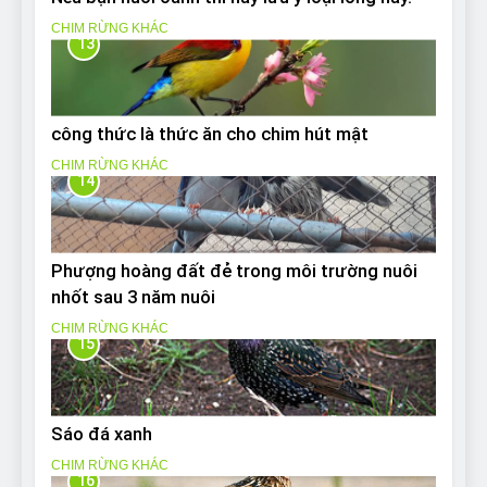
CHIM RỪNG KHÁC
13
công thức là thức ăn cho chim hút mật
CHIM RỪNG KHÁC
14
Phượng hoàng đất đẻ trong môi trường nuôi
nhốt sau 3 năm nuôi
CHIM RỪNG KHÁC
15
Sáo đá xanh
CHIM RỪNG KHÁC
16