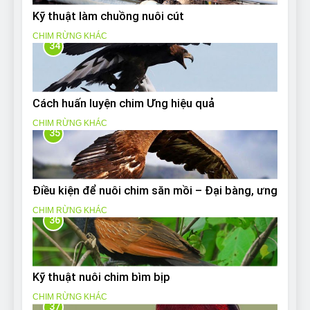
Kỹ thuật làm chuồng nuôi cút
CHIM RỪNG KHÁC
34
Cách huấn luyện chim Ưng hiệu quả
CHIM RỪNG KHÁC
35
Điều kiện để nuôi chim săn mồi – Đại bàng, ưng
CHIM RỪNG KHÁC
36
Kỹ thuật nuôi chim bìm bịp
CHIM RỪNG KHÁC
37