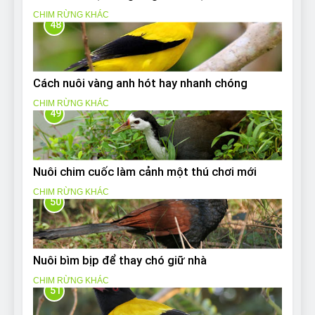
CHIM RỪNG KHÁC
48
Cách nuôi vàng anh hót hay nhanh chóng
CHIM RỪNG KHÁC
49
Nuôi chim cuốc làm cảnh một thú chơi mới
CHIM RỪNG KHÁC
50
Nuôi bìm bịp để thay chó giữ nhà
CHIM RỪNG KHÁC
51