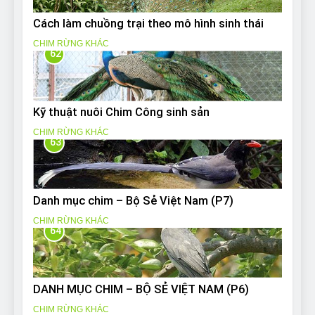
Cách làm chuồng trại theo mô hình sinh thái
CHIM RỪNG KHÁC
62
Kỹ thuật nuôi Chim Công sinh sản
CHIM RỪNG KHÁC
63
Danh mục chim – Bộ Sẻ Việt Nam (P7)
CHIM RỪNG KHÁC
64
DANH MỤC CHIM – BỘ SẺ VIỆT NAM (P6)
CHIM RỪNG KHÁC