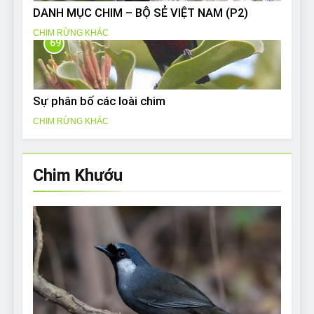
DANH MỤC CHIM – BỘ SẺ VIỆT NAM (P2)
CHIM RỪNG KHÁC
69
Sự phân bố các loài chim
CHIM RỪNG KHÁC
Chim Khướu