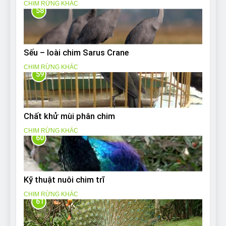
CHIM RỪNG KHÁC
58
Sếu – loài chim Sarus Crane
CHIM RỪNG KHÁC
59
Chất khử mùi phân chim
CHIM RỪNG KHÁC
60
Kỹ thuật nuôi chim trĩ
CHIM RỪNG KHÁC
61