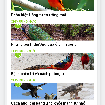
Phân biệt Hồng tước trống mái
CHIM RỪNG KHÁC
45
Những bệnh thường gặp ở chim công
CHIM RỪNG KHÁC
46
Bệnh chim trĩ và cách phòng trị
CHIM RỪNG KHÁC
47
Cách nuôi đại bàng ưng khỏe mạnh từ nhỏ