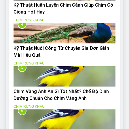
Kỹ Thuật Huấn Luyện Chim Cảnh Giúp Chim Có
Giọng Hót Hay
CHIM RỪNG KHÁC
4
Kỹ Thuật Nuôi Công Từ Chuyên Gia Đơn Giản
Mà Hiệu Quả
CHIM RỪNG KHÁC
5
Chim Vàng Anh Ăn Gì Tốt Nhất? Chế Độ Dinh
Dưỡng Chuẩn Cho Chim Vàng Anh
CHIM RỪNG KHÁC
6