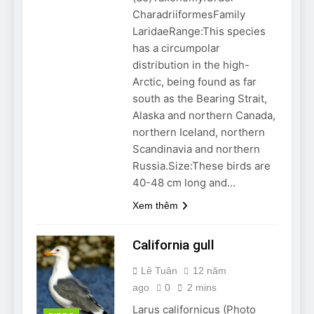
Can Bulldogs Play Fetch?
CharadriiformesFamily
And How to Train Them!
LaridaeRange:This species
7 Năm Ago
has a circumpolar
How Often Do I Need to
distribution in the high-
Groom My Bulldog
Arctic, being found as far
7 Năm Ago
south as the Bearing Strait,
Alaska and northern Canada,
northern Iceland, northern
Scandinavia and northern
Russia.Size:These birds are
40-48 cm long and…
Xem thêm
California gull
Lê Tuân
12 năm
ago
0
2 mins
Larus californicus (Photo