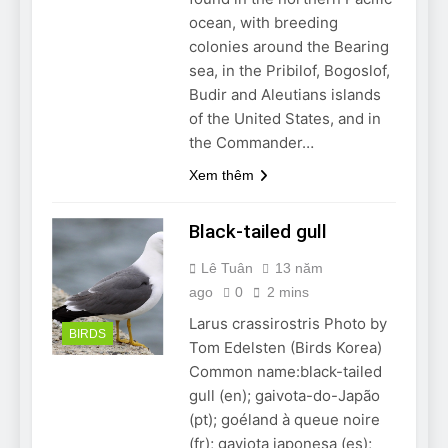
ocean, with breeding
colonies around the Bearing
sea, in the Pribilof, Bogoslof,
Budir and Aleutians islands
of the United States, and in
the Commander…
Xem thêm
Black-tailed gull
Lê Tuân
13 năm
ago
0
2 mins
Larus crassirostris Photo by
BIRDS
Tom Edelsten (Birds Korea)
Common name:black-tailed
gull (en); gaivota-do-Japão
(pt); goéland à queue noire
(fr); gaviota japonesa (es);