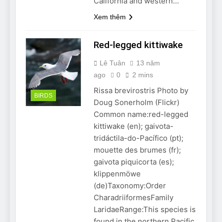
California and western…
Xem thêm
Red-legged kittiwake
Lê Tuân
13 năm
ago
0
2 mins
Rissa brevirostris Photo by
BIRDS
Doug Sonerholm (Flickr)
Common name:red-legged
kittiwake (en); gaivota-
tridáctila-do-Pacífico (pt);
mouette des brumes (fr);
gaivota piquicorta (es);
klippenmöwe
(de)Taxonomy:Order
CharadriiformesFamily
LaridaeRange:This species is
found in the northern Pacific