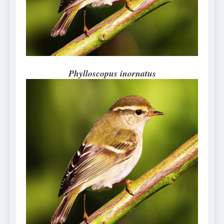
Can Bulldogs Play Fetch?
And How to Train Them!
7 Năm Ago
How Often Do I Need to
Groom My Bulldog
7 Năm Ago
Phylloscopus inornatus