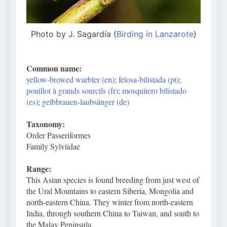
Photo by J. Sagardía (
Birding in Lanzarote
)
Common name:
yellow-browed warbler (en)
;
felosa-bilistada (pt)
;
pouillot à grands sourcils (fr)
;
mosquitero bilistado
(es)
;
gelbbrauen-laubsänger (de)
Taxonomy:
Order Passeriformes
Family Sylviidae
Range:
This Asian species is found breeding from just west of
the Ural Mountains to eastern Siberia, Mongolia and
north-eastern China. They winter from north-eastern
India, through southern China to Taiwan, and south to
the Malay Peninsula.