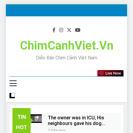
Skip
to
content
ChimCanhViet.Vn
Diễn Đàn Chim Cảnh Việt Nam
Live Now
TIN
The owner was in ICU, His
neighbours gave his dog
HOT
away!
7 Năm Ago