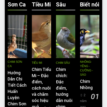
Sơn Ca
Tiều Mi
Sâu
Biết nói
CHIM SƠN
NHỒNG-
TIỂU MI
CHIM SÂU
CA
YỂNG -
Chim Tiểu
Chim
CƯỠNG -
Hướng
SÁO
Mi – Đặc
chích:
Dẫn Chi
Chim
điểm,
Đặc
Tiết Cách
Nhồng
cách nuôi
điểm,
Huấn
và chăm
hướng
01
2
Luyện
sóc hiệu
dẫn nuôi
năm
Chim Sơn
quả
chim
ago