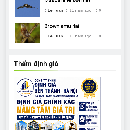
Mascarene swiftlet
Lê Tuân
11 năm ago
0
Brown emu-tail
Lê Tuân
11 năm ago
0
Thẩm định giá