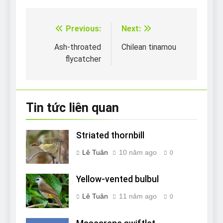
Previous:
Next:
Điều
hướng
Ash-throated
Chilean tinamou
flycatcher
bài
viết
Tin tức liên quan
Striated thornbill
Lê Tuân
10 năm ago
0
Yellow-vented bulbul
Lê Tuân
11 năm ago
0