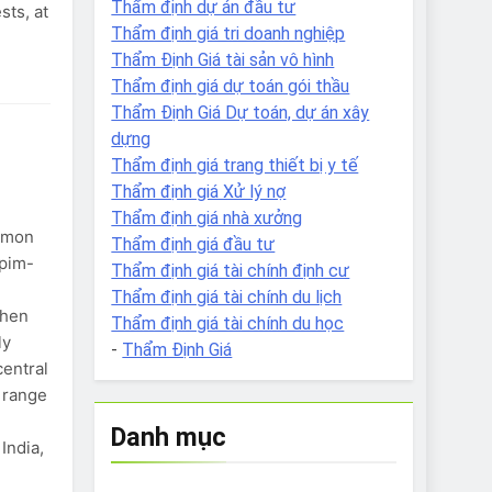
Thẩm định dự án đầu tư
sts, at
Thẩm định giá tri doanh nghiệp
Thẩm Định Giá tài sản vô hình
Thẩm định giá dự toán gói thầu
Thẩm Định Giá Dự toán, dự án xây
dựng
Thẩm định giá trang thiết bị y tế
Thẩm định giá Xử lý nợ
Thẩm định giá nhà xưởng
ommon
Thẩm định giá đầu tư
apim-
Thẩm định giá tài chính định cư
Thẩm định giá tài chính du lịch
chen
Thẩm định giá tài chính du học
ly
-
Thẩm Định Giá
central
 range
Danh mục
India,