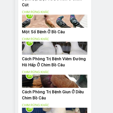
Cút
CHIM RỪNG KHÁC
23
Một Số Bệnh Ở Bồ Câu
CHIM RỪNG KHÁC
24
Cách Phòng Trị Bệnh Viêm Đường
Hô Hấp Ở Chim Bồ Câu
CHIM RỪNG KHÁC
25
Cách Phòng Trị Bệnh Giun Ở Diều
Chim Bồ Câu
CHIM RỪNG KHÁC
26