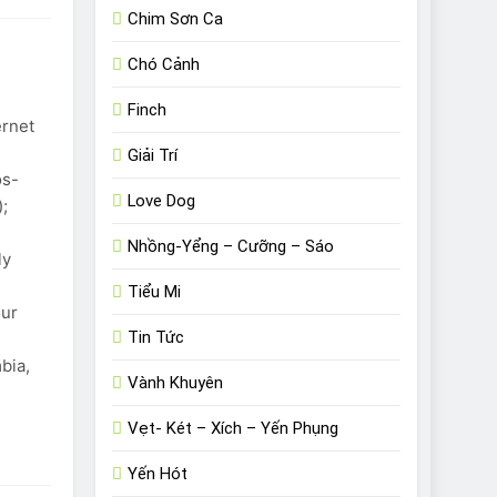
Chim Sơn Ca
Chó Cảnh
Finch
ernet
Giải Trí
os-
Love Dog
);
Nhồng-Yểng – Cưỡng – Sáo
ly
Tiểu Mi
our
Tin Tức
.
bia,
Vành Khuyên
e
Vẹt- Két – Xích – Yến Phụng
Yến Hót