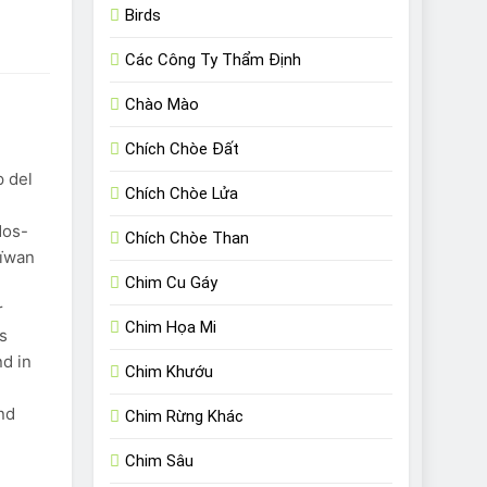
Birds
Các Công Ty Thẩm Định
Chào Mào
Chích Chòe Đất
p del
Chích Chòe Lửa
dos-
Chích Chòe Than
aïwan
Chim Cu Gáy
r
Chim Họa Mi
s
nd in
Chim Khướu
nd
Chim Rừng Khác
Chim Sâu