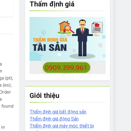
Thẩm định giá
e to What Bulldogs Can (and can’t) Eat
 Run Long Distances?
Do I Need to Groom My Bulldog
a
wn
a (pt);
 (es);
Order
Giới thiệu
s
g found
Thẩm định giá bất động sản
Thẩm định giá động Sản
Thẩm định giá máy móc thiết bị
 in