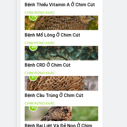
Bệnh Thiếu Vitamin A Ở Chim Cút
CHIM RỪNG KHÁC
19
Bệnh Mổ Lông Ở Chim Cút
CHIM RỪNG KHÁC
20
Bệnh CRD Ở Chim Cút
CHIM RỪNG KHÁC
21
Bệnh Cầu Trùng Ở Chim Cút
CHIM RỪNG KHÁC
22
Bệnh Bại Liệt Và Đẻ Non Ở Chim