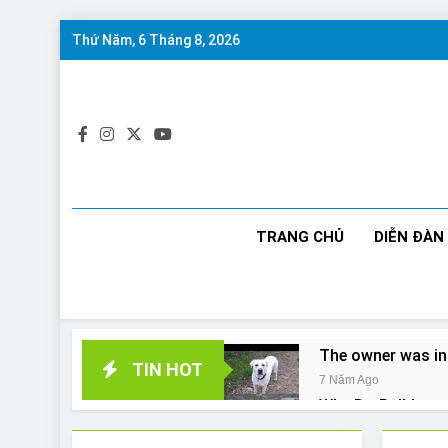
Skip
Thứ Năm, 6 Tháng 8, 2026
to
content
TRANG CHỦ
DIỄN ĐÀN
The owner was in
TIN HOT
7 Năm Ago
Why Do Bulldogs 
7 Năm Ago