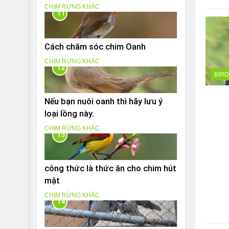
CHIM RỪNG KHÁC
11
Cách chăm sóc chim Oanh
CHIM RỪNG KHÁC
12
BIR
Nếu bạn nuôi oanh thì hãy lưu ý
loại lồng này.
CHIM RỪNG KHÁC
13
công thức là thức ăn cho chim hút
mật
CHIM RỪNG KHÁC
14