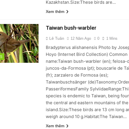
Kazakhstan.Size:These birds are…
Xem thêm
Taiwan bush-warbler
Lê Tuân
12 Năm Ago
0
1 Mins
Bradypterus alishanensis Photo by Jose
Hoyo (Internet Bird Collection) Common
DS
name:Taiwan bush-warbler (en); felosa-
juncos-da-Formosa (pt); bouscarle de T
(fr); zarzalero de Formosa (es);
Taiwanbuschsänger (de)Taxonomy:Orde
PasseriformesFamily SylviidaeRange:Thi
species is endemic to Taiwan, being fou
the central and eastern mountains of the
island.Size:These birds are 13 cm long a
weigh around 10 g.Habitat:The Taiwan…
Xem thêm