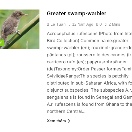
Greater swamp-warbler
Lê Tuân
12 Năm Ago
0
2 Mins
Acrocephalus rufescens (Photo from Int
Bird Collection) Common name:greater
DS
swamp-warbler (en); rouxinol-grande-d
pântanos (pt); rousserolle des cannes (fr
carricero rufo (es); papyrusrohrsänger
(de)Taxonomy:Order PasseriformesFami
SylviidaeRange:This species is patchily
distributed in sub-Saharan Africa, with f
disjunct subspecies. The subspecies A.r
sengalensis is found in Senegal and Gam
A.r. rufescens is found from Ghana to th
northern Central…
Xem thêm