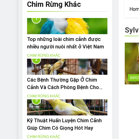
Are Bulldogs Lazy
Chim Rừng Khác
Ho
7 Năm Ago
Do Bulldogs Fart?
1
7 Năm Ago
Sylv
Bulldog Anal Gla
Top những loài chim cảnh được
7 Năm Ago
nhiều người nuôi nhất ở Việt Nam
Can Bulldogs Pla
CHIM RỪNG KHÁC
7 Năm Ago
2
BIR
Các Bệnh Thường Gặp Ở Chim
Cảnh Và Cách Phòng Bệnh Cho
Chim Hiệu Quả
CHIM RỪNG KHÁC
3
Kỹ Thuật Huấn Luyện Chim Cảnh
Giúp Chim Có Giọng Hót Hay
CHIM RỪNG KHÁC