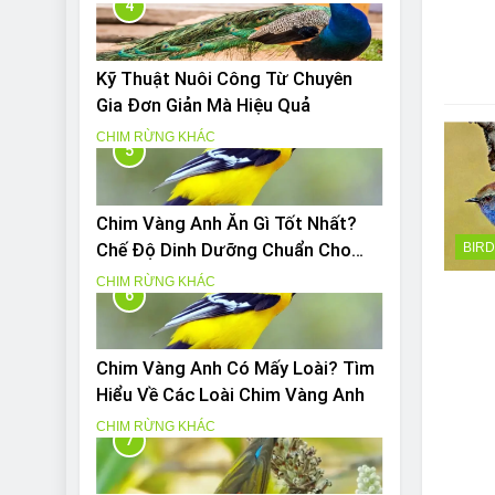
4
Kỹ Thuật Nuôi Công Từ Chuyên
Gia Đơn Giản Mà Hiệu Quả
CHIM RỪNG KHÁC
5
Chim Vàng Anh Ăn Gì Tốt Nhất?
Chế Độ Dinh Dưỡng Chuẩn Cho
BIR
Chim Vàng Anh
CHIM RỪNG KHÁC
6
Chim Vàng Anh Có Mấy Loài? Tìm
Hiểu Về Các Loài Chim Vàng Anh
CHIM RỪNG KHÁC
7