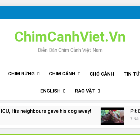
ChimCanhViet.Vn
Diễn Đàn Chim Cảnh Việt Nam
CHIM RỪNG
CHIM CẢNH
CHÓ CẢNH
TIN T
ENGLISH
RAO VẶT
 ICU, His neighbours gave his dog away!
Pit 
7 Nă
Snore? And How to Minimize It!