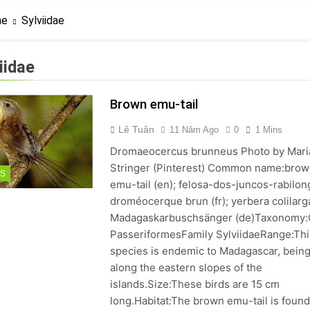
? Not as much as you think and here’s why!
me
Sylviidae
 Yes! And How to Stop It!
The Ultimate Guid
7 Năm Ago
iidae
nd Problem and How to Treat It
Can Bulldogs
7 Năm Ago
Brown emu-tail
y Fetch? And How to Train Them!
How Often 
7 Năm Ago
Lê Tuân
11 Năm Ago
0
1 Mins
Dromaeocercus brunneus Photo by Mari
Stringer (Pinterest) Common name:bro
DS
emu-tail (en); felosa-dos-juncos-rabilong
droméocerque brun (fr); yerbera colilarga
Madagaskarbuschsänger (de)Taxonomy:
PasseriformesFamily SylviidaeRange:Thi
species is endemic to Madagascar, bein
along the eastern slopes of the
islands.Size:These birds are 15 cm
long.Habitat:The brown emu-tail is found