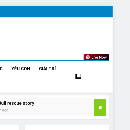
Live Now
ỨC
YÊU CON
GIẢI TRÍ
Bull rescue story
m Ago