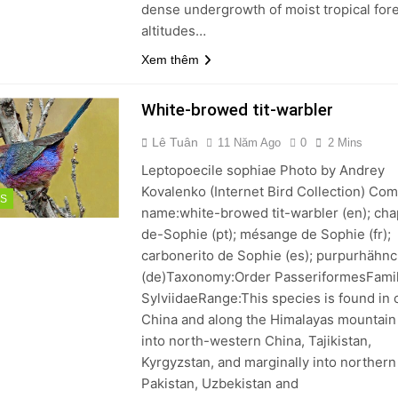
dense undergrowth of moist tropical fore
altitudes…
Xem thêm
White-browed tit-warbler
Lê Tuân
11 Năm Ago
0
2 Mins
Leptopoecile sophiae Photo by Andrey
Kovalenko (Internet Bird Collection) C
DS
name:white-browed tit-warbler (en); ch
de-Sophie (pt); mésange de Sophie (fr);
carbonerito de Sophie (es); purpurhähn
(de)Taxonomy:Order PasseriformesFami
SylviidaeRange:This species is found in 
China and along the Himalayas mountain
into north-western China, Tajikistan,
Kyrgyzstan, and marginally into northern 
Pakistan, Uzbekistan and