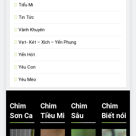
Tiểu Mi
Tin Tức
Vành Khuyên
Vẹt- Két – Xích – Yến Phụng
Yến Hót
Yêu Con
Yêu Mèo
Chim
Chim
Chim
Chim
Sơn Ca
Tiều Mi
Sâu
Biết nói