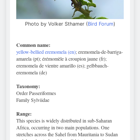
Photo by Volker Sthamer (
Bird Forum
)
Common name:
yellow-bellied eremomela (en)
; eremomela-de-barriga-
amarela (pt); érémomèle à croupion jaune (fr);
eremomela de vientre amarillo (es); gelbbauch-
eremomela (de)
Taxonomy:
Order Passeriformes
Family Sylviidae
Range:
This species is widely distributed in sub-Saharan
Africa, occurring in
two main populations. One
stretches across the Sahel from Mauritania to Sudan