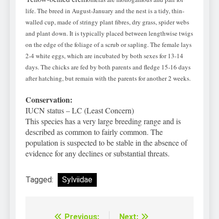
life. The breed in August-January and the nest is a tidy, thin-
walled cup, made of stringy plant fibres, dry grass, spider webs
and plant down. It is typically placed between lengthwise twigs
on the edge of the foliage of a scrub or sapling. The female lays
2-4 white eggs, which are incubated by both sexes for 13-14
days. The chicks are fed by both parents and fledge 15-16 days
after hatching, but remain with the parents for another 2 weeks.
Conservation:
IUCN status – LC (Least Concern)
This species has a very large breeding range and
is
described as common to fairly common. The
population is suspected to be stable in the absence of
evidence for any declines or substantial threats.
Tagged:
Sylviidae
Previous:
Next: