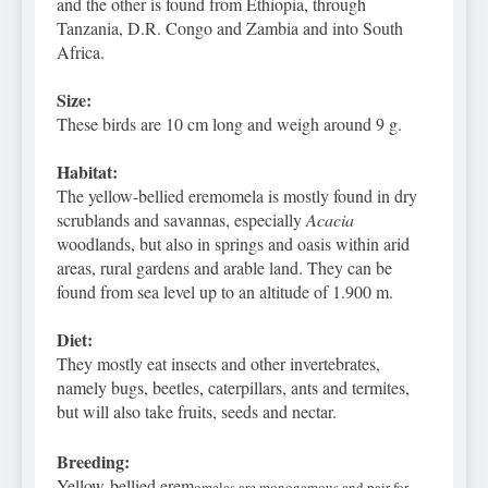
and the other is found from Ethiopia, through
Tanzania, D.R. Congo and Zambia and into South
Africa.
Size:
These birds are 10 cm long and weigh around 9 g.
Habitat:
The yellow-bellied eremomela is mostly found in dry
scrublands and savannas, especially
Acacia
woodlands, but also in springs and oasis within arid
areas, rural gardens and arable land. They can be
found from sea level up to an altitude of 1.900 m.
Diet:
They mostly eat insects and other invertebrates,
namely bugs, beetles, caterpillars, ants and termites,
but will also take fruits, seeds and nectar.
Breeding:
Yellow-bellied erem
omelas are monogamous and pair for