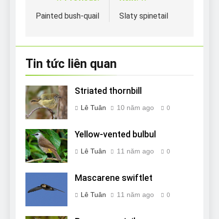
Điều
hướng
Painted bush-quail
Slaty spinetail
bài
viết
Tin tức liên quan
Striated thornbill
Lê Tuân
10 năm ago
0
Yellow-vented bulbul
Lê Tuân
11 năm ago
0
Mascarene swiftlet
Lê Tuân
11 năm ago
0