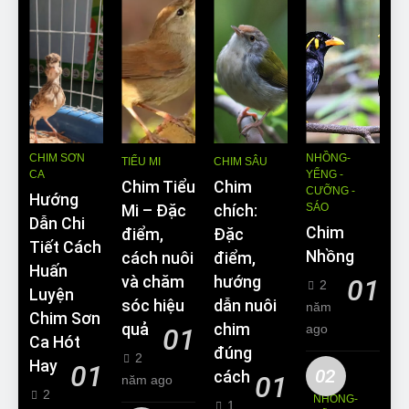
CHIM SƠN
NHỒNG-
TIỂU MI
CHIM SÂU
CA
YỂNG -
Chim Tiểu
Chim
CƯỠNG -
Hướng
SÁO
Mi – Đặc
chích:
Dẫn Chi
Chim
điểm,
Đặc
Tiết Cách
Nhồng
cách nuôi
điểm,
Huấn
và chăm
hướng
01
2
Luyện
sóc hiệu
dẫn nuôi
năm
Chim Sơn
quả
chim
ago
01
Ca Hót
đúng
2
Hay
01
02
cách
01
năm ago
2
NHỒNG-
1