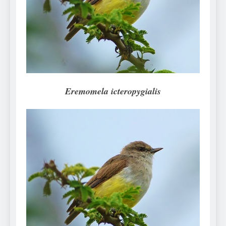
Can Bulldogs Play Fetch?
And How to Train Them!
7 Năm Ago
How Often Do I Need to
Groom My Bulldog
7 Năm Ago
Eremomela icteropygialis