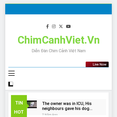
Skip
to
content
ChimCanhViet.Vn
Diễn Đàn Chim Cảnh Việt Nam
Live Now
TIN
The owner was in ICU, His
neighbours gave his dog
HOT
away!
7 Năm Ago