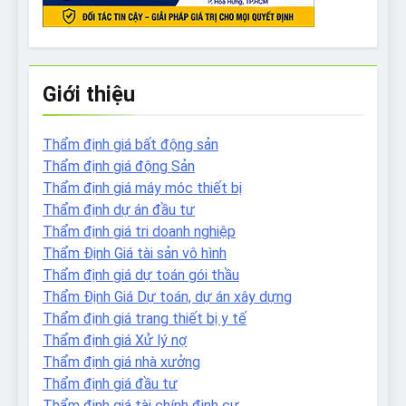
Giới thiệu
Thẩm định giá bất động sản
Thẩm định giá động Sản
Thẩm định giá máy móc thiết bị
Thẩm định dự án đầu tư
Thẩm định giá tri doanh nghiệp
Thẩm Định Giá tài sản vô hình
Thẩm định giá dự toán gói thầu
Thẩm Định Giá Dự toán, dự án xây dựng
Thẩm định giá trang thiết bị y tế
Thẩm định giá Xử lý nợ
Thẩm định giá nhà xưởng
Thẩm định giá đầu tư
Thẩm định giá tài chính định cư