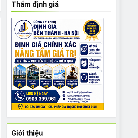
Thẩm định giá
e to What Bulldogs Can (and can’t) Eat
 Run Long Distances?
Do I Need to Groom My Bulldog
Giới thiệu