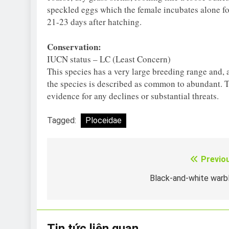
speckled eggs which the female incubates alone fo
21-23 days after hatching.
Conservation:
IUCN status – LC (Least Concern)
This species has a very large breeding range and, 
the species is described as common to abundant. Th
evidence for any declines or substantial threats.
Tagged:
Ploceidae
Previo
Điều
hướng
Black-and-white warb
bài
viết
Tin tức liên quan