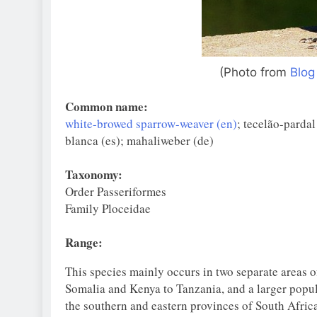
(Photo from
Blog
Common name:
white-browed sparrow-weaver (en)
; tecelão-pardal
blanca (es); mahaliweber (de)
Taxonomy:
Order Passeriformes
Family Ploceidae
Range:
This species mainly occurs in two separate areas 
Somalia and Kenya to Tanzania, and a larger pop
the southern and eastern provinces of South Africa