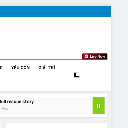
Live Now
ỨC
YÊU CON
GIẢI TRÍ
Bull rescue story
m Ago