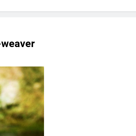
? Not as much as you think and here’s why!
 Yes! And How to Stop It!
The Ultimate Guid
7 Năm Ago
nd Problem and How to Treat It
Can Bulldogs
-weaver
7 Năm Ago
y Fetch? And How to Train Them!
How Often 
7 Năm Ago