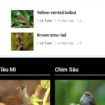
Yellow-vented bulbul
Lê Tuân
11 Năm Ago
0
Brown emu-tail
Lê Tuân
11 Năm Ago
0
iều Mi
Chim Sâu