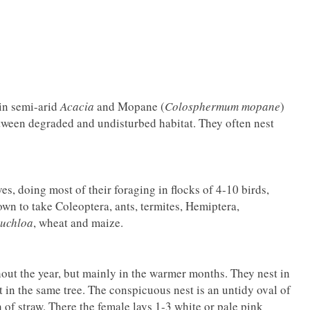
in semi-arid
Acacia
and Mopane (
Colosphermum mopane
)
tween degraded and undisturbed habitat. They often nest
ves, doing most of their foraging in flocks of 4-10 birds,
wn to take Coleoptera, ants, termites, Hemiptera,
uchloa
, wheat and maize.
ut the year, but mainly in the warmer months. They nest in
t in the same tree. The conspicuous nest is an untidy oval of
 of straw. There the female lays 1-3 white or pale pink