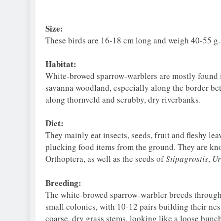
Size:
These birds are 16-18 cm long and weigh 40-55 g.
Habitat:
White-browed sparrow-warblers are mostly found 
savanna woodland, especially along the border be
along thornveld and scrubby, dry riverbanks.
Diet:
They mainly eat insects, seeds, fruit and fleshy lea
plucking food items from the ground. They are kno
Orthoptera, as well as the seeds of
Stipagrostis
,
Ur
Breeding:
The white-browed sparrow-warbler breeds througho
small colonies, with 10-12 pairs building their nes
coarse, dry grass stems, looking like a loose bunch