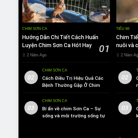
CHIM SƠN CA
TIỂU MI
Hướng Dẫn Chi Tiết Cách Huấn
Chim Tiể
Luyện Chim Sơn Ca Hót Hay
nuôi và 
01
2 Năm Ago
2 Năm A
CHIM SƠN CA
02
02
Cách Điều Trị Hiệu Quả Các
Bệnh Thường Gặp Ở Chim
Sơn Ca
CHIM SƠN CA
03
03
Bí ẩn về chim Sơn Ca – Sự
sống và môi trường sống tự
nhiên