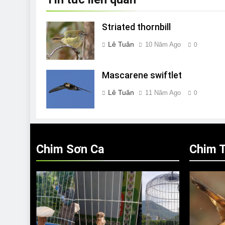
Striated thornbill
Lê Tuân
10 Năm Ago
0
Mascarene swiftlet
Lê Tuân
11 Năm Ago
0
Chim Sơn Ca
Chim T