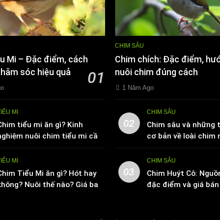
CHIM SÂU
u Mi – Đặc điểm, cách
Chim chích: Đặc điểm, hư
chăm sóc hiệu quả
nuôi chim đúng cách
01
go
1 Năm Ago
TIỂU MI
CHIM SÂU
02
Chim tiểu mi ăn gì? Kinh
Chim sâu và những t
nghiệm nuôi chim tiểu mi cần
cơ bản về loài chim 
biết
TIỂU MI
CHIM SÂU
03
Chim Tiểu Mi ăn gì? Hót hay
Chim Huýt Cô: Nguồ
không? Nuôi thế nào? Giá bao
đặc điểm và giá bán 
nhiêu tiền
trường