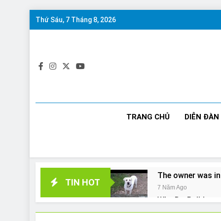
Skip
Thứ Sáu, 7 Tháng 8, 2026
to
content
TRANG CHỦ
DIỄN ĐÀN
The owner was in
TIN HOT
7 Năm Ago
Why Do Bulldogs 
7 Năm Ago