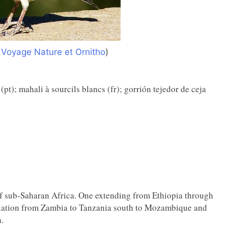
 Voyage Nature et Ornitho
)
 (pt); mahali à sourcils blancs (fr); gorrión tejedor de ceja
of sub-Saharan Africa. One extending from Ethiopia through
ulation from Zambia to Tanzania south to Mozambique and
.