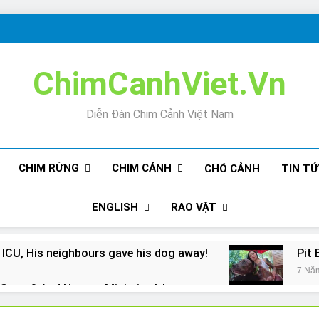
ChimCanhViet.Vn
Diễn Đàn Chim Cảnh Việt Nam
CHIM RỪNG
CHIM CẢNH
CHÓ CẢNH
TIN T
ENGLISH
RAO VẶT
 ICU, His neighbours gave his dog away!
Pit 
7 Nă
Snore? And How to Minimize It!