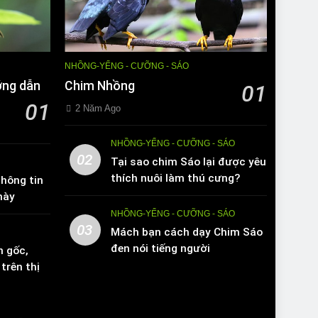
NHỒNG-YỂNG - CƯỠNG - SÁO
ớng dẫn
Chim Nhồng
01
01
2 Năm Ago
NHỒNG-YỂNG - CƯỠNG - SÁO
02
Tại sao chim Sáo lại được yêu
thích nuôi làm thú cưng?
hông tin
này
NHỒNG-YỂNG - CƯỠNG - SÁO
03
Mách bạn cách dạy Chim Sáo
đen nói tiếng người
n gốc,
trên thị