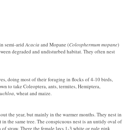
in semi-arid
Acacia
and Mopane (
Colosphermum mopane
)
tween degraded and undisturbed habitat. They often nest
ves, doing most of their foraging in flocks of 4-10 birds,
wn to take Coleoptera, ants, termites, Hemiptera,
uchloa
, wheat and maize.
ut the year, but mainly in the warmer months. They nest in
t in the same tree. The conspicuous nest is an untidy oval of
 of straw. There the female lays 1-3 white or pale pink