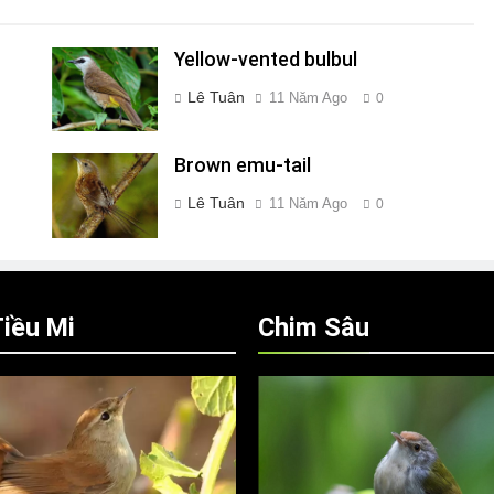
Yellow-vented bulbul
Lê Tuân
11 Năm Ago
0
Brown emu-tail
Lê Tuân
11 Năm Ago
0
iều Mi
Chim Sâu