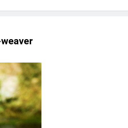
? Not as much as you think and here’s why!
 Yes! And How to Stop It!
The Ultimate Guid
7 Năm Ago
nd Problem and How to Treat It
Can Bulldogs
-weaver
7 Năm Ago
y Fetch? And How to Train Them!
How Often 
7 Năm Ago