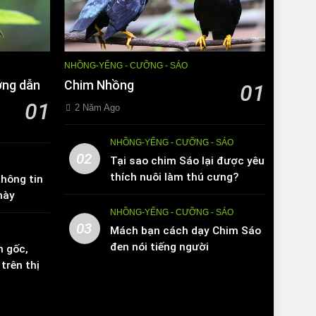
NHỒNG-YỂNG - CƯỠNG - SÁO
ớng dẫn
Chim Nhồng
01
01
2 Năm Ago
NHỒNG-YỂNG - CƯỠNG - SÁO
02
Tại sao chim Sáo lại được yêu
thích nuôi làm thú cưng?
hông tin
này
NHỒNG-YỂNG - CƯỠNG - SÁO
03
Mách bạn cách dạy Chim Sáo
đen nói tiếng người
n gốc,
trên thị