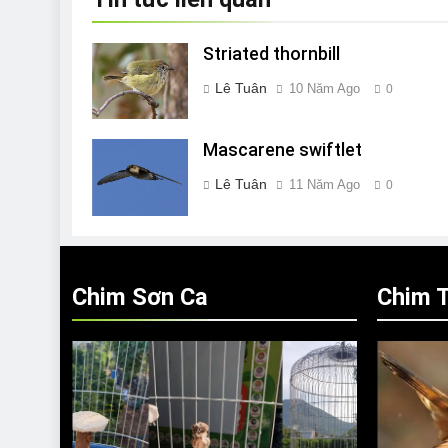
Striated thornbill
Lê Tuân
10 Năm Ago
0
Mascarene swiftlet
Lê Tuân
11 Năm Ago
0
Chim Sơn Ca
Chim T