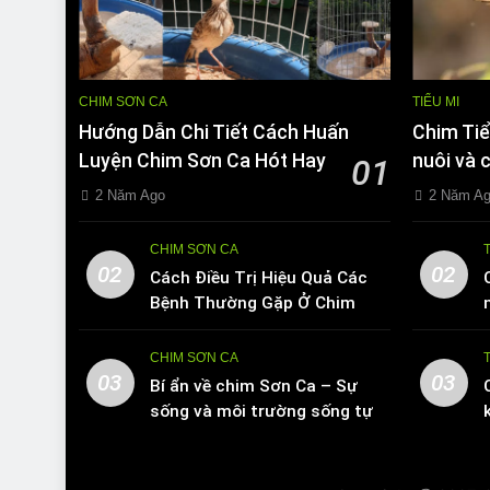
CHIM SƠN CA
TIỂU MI
Hướng Dẫn Chi Tiết Cách Huấn
Chim Tiể
Luyện Chim Sơn Ca Hót Hay
nuôi và 
01
2 Năm Ago
2 Năm A
CHIM SƠN CA
02
02
Cách Điều Trị Hiệu Quả Các
Bệnh Thường Gặp Ở Chim
Sơn Ca
CHIM SƠN CA
03
03
Bí ẩn về chim Sơn Ca – Sự
sống và môi trường sống tự
nhiên