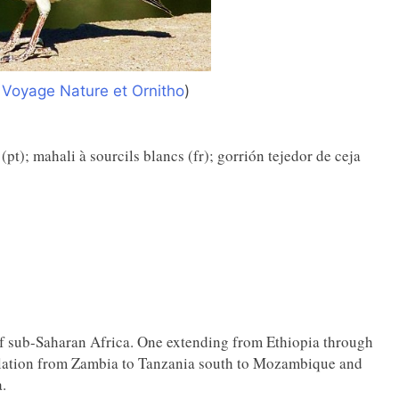
 Voyage Nature et Ornitho
)
 (pt); mahali à sourcils blancs (fr); gorrión tejedor de ceja
of sub-Saharan Africa. One extending from Ethiopia through
ulation from Zambia to Tanzania south to Mozambique and
.