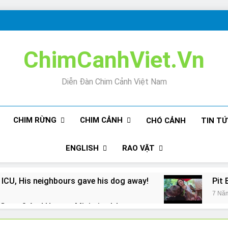
ChimCanhViet.Vn
Diễn Đàn Chim Cảnh Việt Nam
CHIM RỪNG
CHIM CẢNH
CHÓ CẢNH
TIN T
ENGLISH
RAO VẶT
 ICU, His neighbours gave his dog away!
Pit 
7 Nă
Snore? And How to Minimize It!