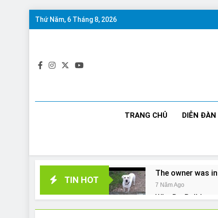
Skip
Thứ Năm, 6 Tháng 8, 2026
to
content
TRANG CHỦ
DIỄN ĐÀN
The owner was in
TIN HOT
7 Năm Ago
Why Do Bulldogs 
7 Năm Ago