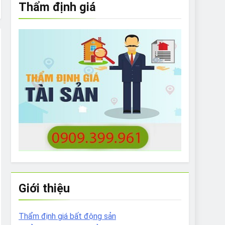
Thẩm định giá
e to What Bulldogs Can (and can’t) Eat
 Run Long Distances?
Do I Need to Groom My Bulldog
Giới thiệu
Thẩm định giá bất động sản