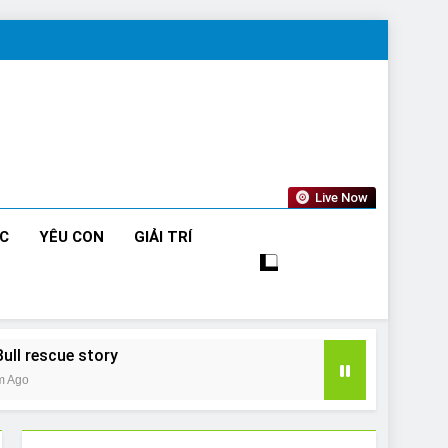
Live Now
ỨC
YÊU CON
GIẢI TRÍ
Bull rescue story
m Ago