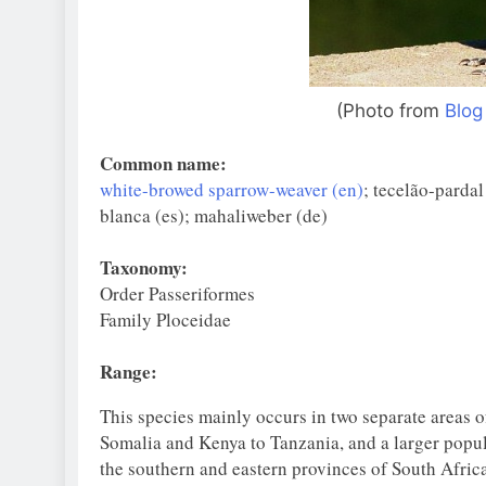
(Photo from
Blog
Common name:
white-browed sparrow-weaver (en)
; tecelão-pardal
blanca (es); mahaliweber (de)
Taxonomy:
Order Passeriformes
Family Ploceidae
Range:
This species mainly occurs in two separate areas 
Somalia and Kenya to Tanzania, and a larger pop
the southern and eastern provinces of South Africa