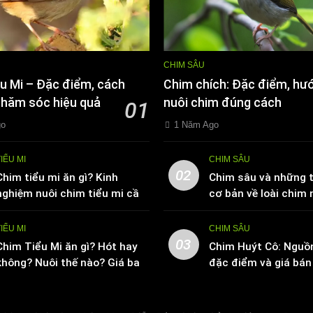
CHIM SÂU
u Mi – Đặc điểm, cách
Chim chích: Đặc điểm, hư
chăm sóc hiệu quả
nuôi chim đúng cách
01
go
1 Năm Ago
TIỂU MI
CHIM SÂU
02
Chim tiểu mi ăn gì? Kinh
Chim sâu và những t
nghiệm nuôi chim tiểu mi cần
cơ bản về loài chim 
biết
TIỂU MI
CHIM SÂU
03
Chim Tiểu Mi ăn gì? Hót hay
Chim Huýt Cô: Nguồ
không? Nuôi thế nào? Giá bao
đặc điểm và giá bán 
nhiêu tiền
trường