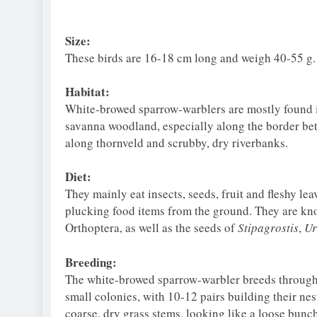
Size:
These birds are 16-18 cm long and weigh 40-55 g.
Habitat:
White-browed sparrow-warblers are mostly found 
savanna woodland, especially along the border be
along thornveld and scrubby, dry riverbanks.
Diet:
They mainly eat insects, seeds, fruit and fleshy lea
plucking food items from the ground. They are kno
Orthoptera, as well as the seeds of
Stipagrostis
,
Ur
Breeding:
The white-browed sparrow-warbler breeds througho
small colonies, with 10-12 pairs building their nes
coarse, dry grass stems, looking like a loose bunch