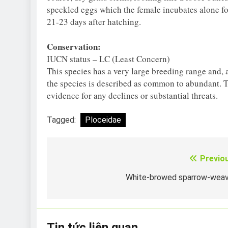
speckled eggs which the female incubates alone fo
21-23 days after hatching.
Conservation:
IUCN status – LC (Least Concern)
This species has a very large breeding range and, 
the species is described as common to abundant. Th
evidence for any declines or substantial threats.
Tagged:
Ploceidae
Previo
Điều
hướng
White-browed sparrow-weav
bài
viết
Tin tức liên quan