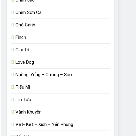
Chim Sâu
Chim Sơn Ca
Chó Cảnh
Finch
Giải Trí
Love Dog
Nhồng-Yểng – Cưỡng – Sáo
Tiểu Mi
Tin Tức
Vành Khuyên
Vẹt- Két – Xích – Yến Phụng