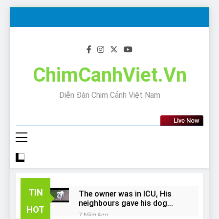
Skip
to
content
ChimCanhViet.Vn
Diễn Đàn Chim Cảnh Việt Nam
Live Now
TIN
The owner was in ICU, His
neighbours gave his dog
HOT
away!
7 Năm Ago