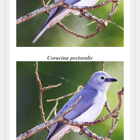
Can Bulldogs Play Fetch?
And How to Train Them!
7 Năm Ago
How Often Do I Need to
Groom My Bulldog
7 Năm Ago
Coracina pectoralis