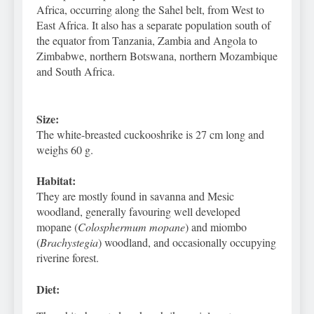
Africa, occurring along the Sahel belt, from West to
East Africa. It also has a separate population south of
the equator from Tanzania, Zambia and Angola to
Zimbabwe, northern Botswana, northern Mozambique
and South Africa.
Size:
The white-breasted cuckooshrike is 27 cm long and
weighs 60 g.
Habitat:
They are mostly found in savanna and Mesic
woodland, generally favouring well developed
mopane (
Colosphermum mopane
) and miombo
(
Brachystegia
) woodland, and occasionally occupying
riverine forest.
Diet: