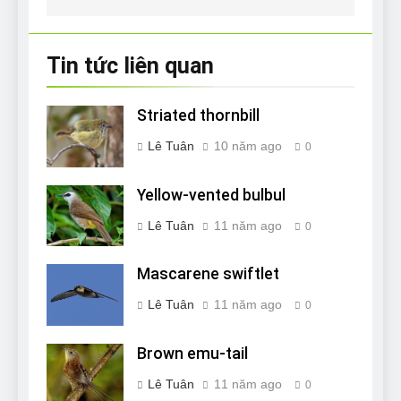
viết
Tin tức liên quan
Striated thornbill
Lê Tuân
10 năm ago
0
Yellow-vented bulbul
Lê Tuân
11 năm ago
0
Mascarene swiftlet
Lê Tuân
11 năm ago
0
Brown emu-tail
Lê Tuân
11 năm ago
0