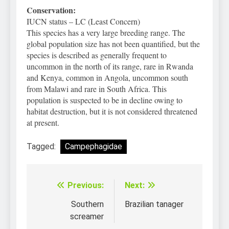
Conservation:
IUCN status – LC (Least Concern)
This species has a very large breeding range. The
global population size has not been quantified, but the
species is described as generally frequent to
uncommon in the north of its range, rare in Rwanda
and Kenya, common in Angola, uncommon south
from Malawi and rare in South Africa. This
population is suspected to be in decline owing to
habitat destruction, but it is not considered threatened
at present.
Tagged:
Campephagidae
Previous:
Next:
Điều
hướng
Southern
Brazilian tanager
screamer
bài