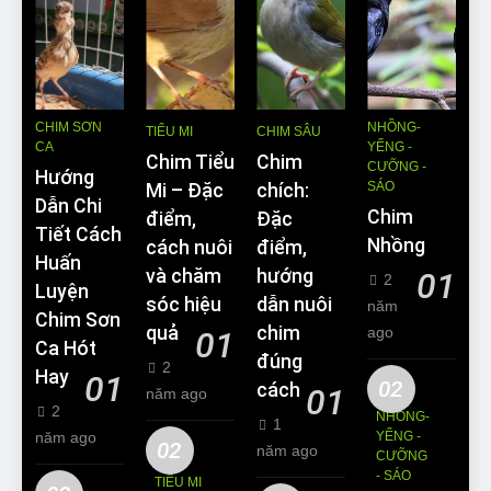
CHIM SƠN
NHỒNG-
TIỂU MI
CHIM SÂU
CA
YỂNG -
Chim Tiểu
Chim
CƯỠNG -
Hướng
SÁO
Mi – Đặc
chích:
Dẫn Chi
Chim
điểm,
Đặc
Tiết Cách
Nhồng
cách nuôi
điểm,
Huấn
và chăm
hướng
01
2
Luyện
sóc hiệu
dẫn nuôi
năm
Chim Sơn
quả
chim
ago
01
Ca Hót
đúng
2
Hay
01
02
cách
01
năm ago
2
NHỒNG-
1
năm ago
YỂNG -
02
năm ago
CƯỠNG
- SÁO
TIỂU MI