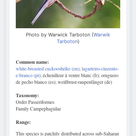
Photo by Warwick Tarboton (
Warwik
Tarboton
)
Common name:
white-breasted cuckooshrike (en)
;
lagarteiro-cinzento-
e-branco (pt)
; échenilleur à ventre blanc (fr); oruguero
de pecho blanco (es); weißbrust-raupenfänger (de)
Taxonomy:
Order Passeriformes
Family Campephagidae
Range:
This species is patchily distributed across sub-Saharan