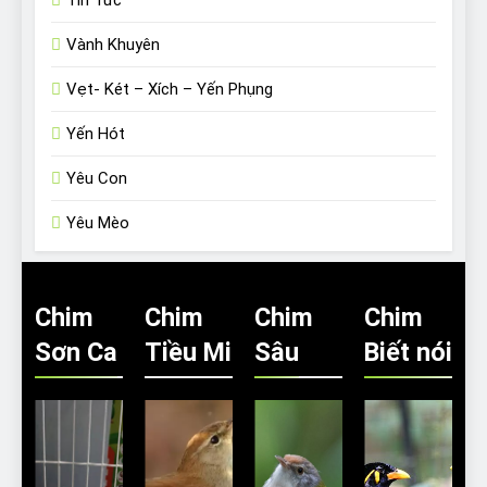
Vành Khuyên
Vẹt- Két – Xích – Yến Phụng
Yến Hót
Yêu Con
Yêu Mèo
Chim
Chim
Chim
Chim
Sơn Ca
Tiều Mi
Sâu
Biết nói