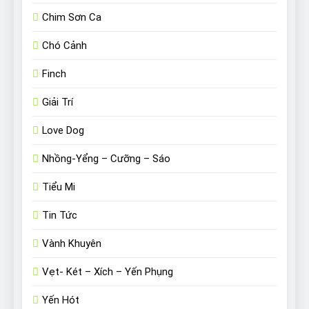
Chim Sơn Ca
Chó Cảnh
Finch
Giải Trí
Love Dog
Nhồng-Yểng – Cưỡng – Sáo
Tiểu Mi
Tin Tức
Vành Khuyên
Vẹt- Két – Xích – Yến Phụng
Yến Hót