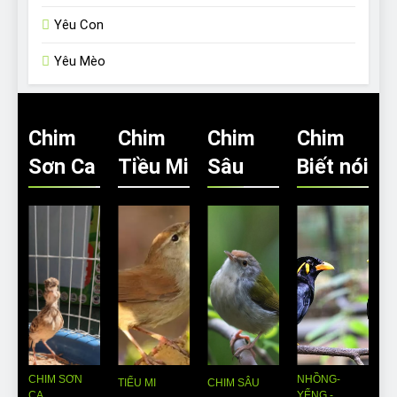
Yêu Con
Yêu Mèo
Chim
Chim
Chim
Chim
Sơn Ca
Tiều Mi
Sâu
Biết nói
CHIM SƠN
NHỒNG-
TIỂU MI
CHIM SÂU
CA
YỂNG -