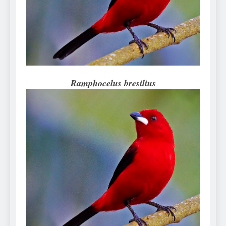
Can Bulldogs Play Fetch?
And How to Train Them!
7 Năm Ago
How Often Do I Need to
Groom My Bulldog
7 Năm Ago
Ramphocelus bresilius