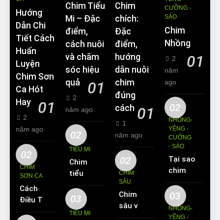
Chim Tiểu
Chim
CƯỠNG -
Hướng
SÁO
Mi – Đặc
chích:
Dẫn Chi
Chim
điểm,
Đặc
Tiết Cách
Nhồng
cách nuôi
điểm,
Huấn
và chăm
hướng
01
2
Luyện
sóc hiệu
dẫn nuôi
năm
Chim Sơn
quả
chim
ago
01
Ca Hót
đúng
2
Hay
01
02
cách
01
năm ago
2
NHỒNG-
1
năm ago
YỂNG -
02
năm ago
CƯỠNG
- SÁO
TIỂU MI
02
02
Tại sao
Chim
CHIM
chim
tiểu mi
CHIM
SƠN CA
Sáo lại
SÂU
ăn gì?
Cách
được
Chim
03
Kinh
03
Điều Trị
yêu
sâu và
nghiệm
NHỒNG-
Hiệu
TIỂU MI
thích
những
YỂNG -
nuôi