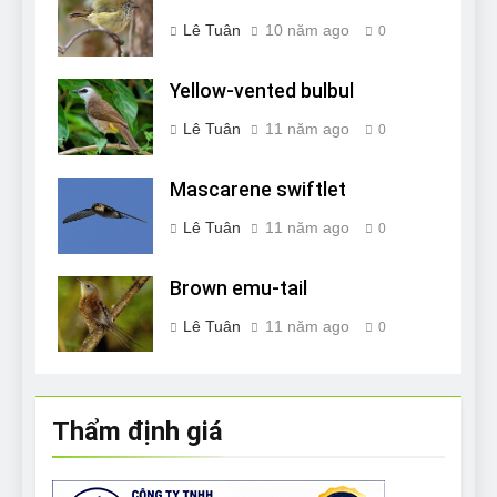
Lê Tuân
10 năm ago
0
Yellow-vented bulbul
Lê Tuân
11 năm ago
0
Mascarene swiftlet
Lê Tuân
11 năm ago
0
Brown emu-tail
Lê Tuân
11 năm ago
0
Thẩm định giá