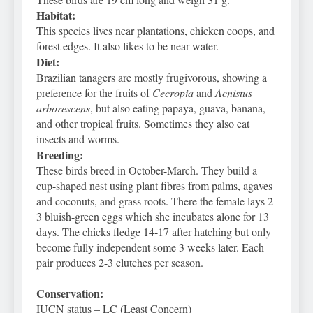
Habitat:
This species lives near plantations, chicken coops, and
forest edges. It also likes to be near water.
Diet:
Brazilian tanagers are mostly frugivorous, showing a
preference for the fruits of
Cecropia
and
Acnistus
arborescens
, but also eating papaya, guava, banana,
and other tropical fruits. Sometimes they also eat
insects and worms.
Breeding:
These birds breed in October-March. They build a
cup-shaped nest using plant fibres from palms, agaves
and coconuts, and grass roots. There the female lays 2-
3 bluish-green eggs which she incubates alone for 13
days. The chicks fledge 14-17 after hatching but only
become fully independent some 3 weeks later. Each
pair produces 2-3 clutches per season.
Conservation:
IUCN status – LC (Least Concern)