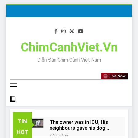
Skip
to
content
ChimCanhViet.Vn
Diễn Đàn Chim Cảnh Việt Nam
Live Now
TIN
The owner was in ICU, His
neighbours gave his dog
HOT
away!
7 Năm Ago