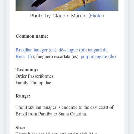
Photo by Cláudio Márcio (
Flickr
)
Common name:
Brazilian tanager (en)
;
tiê-sangue (pt)
;
tangará du
Brésil (fr)
; fueguero escarlata (es);
purpurtangare (de)
Taxonomy:
Order Passeriformes
Family Thraupidae
Range:
The Brazilian tanager is endemic to the east coast of
Brazil from Paraíba to Santa Catarina.
Size:
These birds are 19 cm long and weigh 31 g.