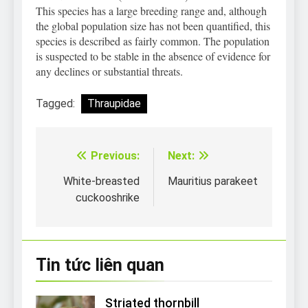
This species has a large breeding range and, although
the global population size has not been quantified, this
species is described as fairly common. The population
is suspected to be stable in the absence of evidence for
any declines or substantial threats.
Tagged:
Thraupidae
Previous:
Next:
Điều
hướng
White-breasted
Mauritius parakeet
cuckooshrike
bài
viết
Tin tức liên quan
Striated thornbill