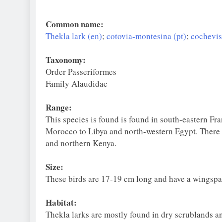
Common name:
Thekla lark (en)
;
cotovia-montesina (pt)
;
cochevis
Taxonomy:
Order Passeriformes
Family Alaudidae
Range:
This species is found is found in south-eastern F
Morocco to Libya and north-western Egypt. There is
and northern Kenya.
Size:
These birds are 17-19 cm long and have a wingspa
Habitat:
Thekla larks are mostly found in dry scrublands an