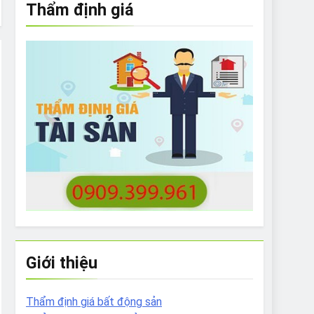
Thẩm định giá
e to What Bulldogs Can (and can’t) Eat
 Run Long Distances?
Do I Need to Groom My Bulldog
Giới thiệu
Thẩm định giá bất động sản