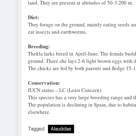
land. They are present at altitudes of 50-3.200 m.
Diet:
They forage on the ground, mainly eating seeds an
eat insects and earthworms.
Breeding:
Thekla larks breed in April-June. The female build
ground. There she lays 2-6 light brown eggs with 
The chicks are fed by both parents and fledge 15-1
Conservation:
IUCN status – LC (Least Concern)
This species has a very large breeding range and t
The population is declining in Spain, due to habita
elsewhere.
Tagged:
Alaudidae