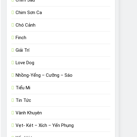
Chim Sâu
Chim Sơn Ca
Chó Cảnh
Finch
Giải Trí
Love Dog
Nhồng-Yểng – Cưỡng – Sáo
Tiểu Mi
Tin Tức
Vành Khuyên
Vẹt- Két – Xích – Yến Phụng