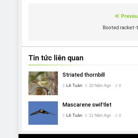
Previo
Điều
hướng
Booted racket-t
bài
viết
Tin tức liên quan
Striated thornbill
Lê Tuân
10 Năm Ago
0
Mascarene swiftlet
Lê Tuân
11 Năm Ago
0