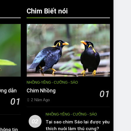
Chim Biết nói
NHỒNG-YỂNG - CƯỠNG - SÁO
ớng dẫn
Chim Nhồng
01
01
2 Năm Ago
NHỒNG-YỂNG - CƯỠNG - SÁO
02
Tại sao chim Sáo lại được yêu
thích nuôi làm thú cưng?
hông tin