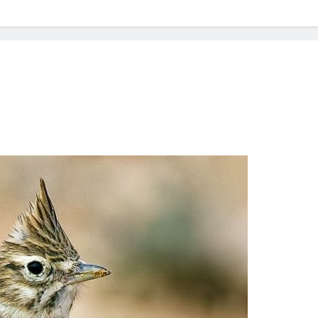
? Not as much as you think and here’s why!
 Yes! And How to Stop It!
The Ultimate Guid
7 Năm Ago
nd Problem and How to Treat It
Can Bulldogs
7 Năm Ago
y Fetch? And How to Train Them!
How Often 
7 Năm Ago