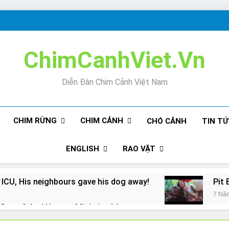
ChimCanhViet.Vn
Diễn Đàn Chim Cảnh Việt Nam
CHIM RỪNG
CHIM CẢNH
CHÓ CẢNH
TIN T
ENGLISH
RAO VẶT
 ICU, His neighbours gave his dog away!
Pit 
7 Nă
Snore? And How to Minimize It!