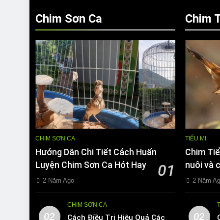
Chim Sơn Ca
Chim T
CHIM SƠN CA
TIỂU MI
Hướng Dẫn Chi Tiết Cách Huấn
Chim Tiể
Luyện Chim Sơn Ca Hót Hay
nuôi và 
01
2 Năm Ago
2 Năm A
CHIM SƠN CA
02
02
Cách Điều Trị Hiệu Quả Các