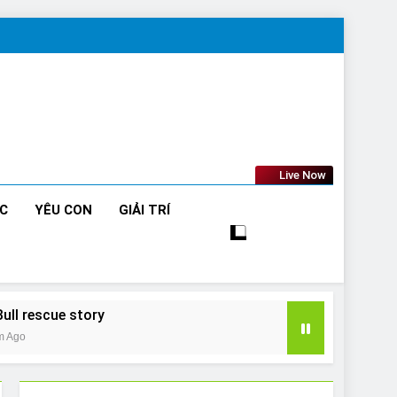
Live Now
ỨC
YÊU CON
GIẢI TRÍ
Bull rescue story
m Ago