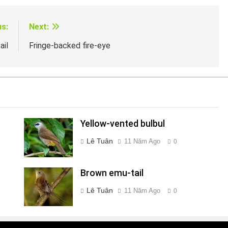
us:
Next:
ail
Fringe-backed fire-eye
Yellow-vented bulbul
Lê Tuân
11 Năm Ago
0
Brown emu-tail
Lê Tuân
11 Năm Ago
0