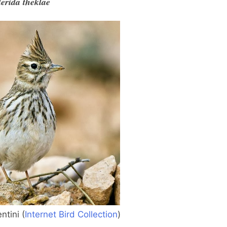
erida theklae
tini (
Internet Bird Collection
)