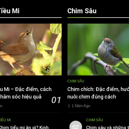
iều Mi
Chim Sâu
CHIM SÂU
u Mi – Đặc điểm, cách
Chim chích: Đặc điểm, hư
chăm sóc hiệu quả
nuôi chim đúng cách
01
go
1 Năm Ago
TIỂU MI
CHIM SÂU
02
Chim tiểu mi ăn gì? Kinh
Chim sâu và những t