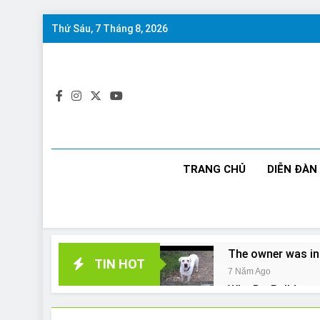
Skip
Thứ Sáu, 7 Tháng 8, 2026
to
content
TRANG CHỦ
DIỄN ĐÀN
The owner was in
TIN HOT
7 Năm Ago
Why Do Bulldogs 
7 Năm Ago