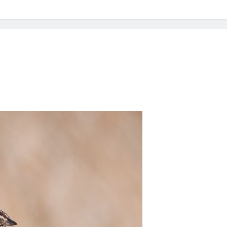
? Not as much as you think and here’s why!
 Yes! And How to Stop It!
The Ultimate Guid
7 Năm Ago
nd Problem and How to Treat It
Can Bulldogs
7 Năm Ago
y Fetch? And How to Train Them!
How Often 
7 Năm Ago