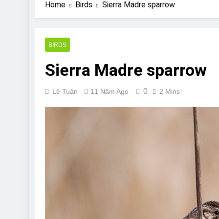
Are Bulldogs Lazy
Home
Birds
Sierra Madre sparrow
7 Năm Ago
Do Bulldogs Fart?
7 Năm Ago
BIRDS
Bulldog Anal Gla
Sierra Madre sparrow
7 Năm Ago
Can Bulldogs Pla
7 Năm Ago
0
Lê Tuân
11 Năm Ago
2 Mins