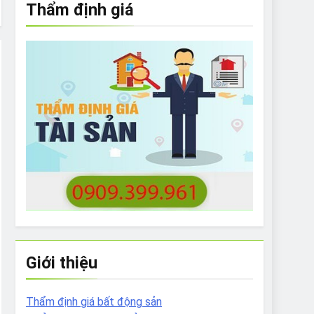
Thẩm định giá
e to What Bulldogs Can (and can’t) Eat
 Run Long Distances?
Do I Need to Groom My Bulldog
Giới thiệu
Thẩm định giá bất động sản