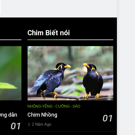
Chim Biết nói
NHỒNG-YỂNG - CƯỠNG - SÁO
ớng dẫn
Chim Nhồng
01
01
2 Năm Ago