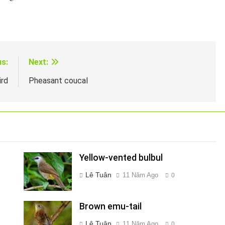
us:
Next:
rd
Pheasant coucal
Yellow-vented bulbul
Lê Tuân
11 Năm Ago
0
Brown emu-tail
Lê Tuân
11 Năm Ago
0