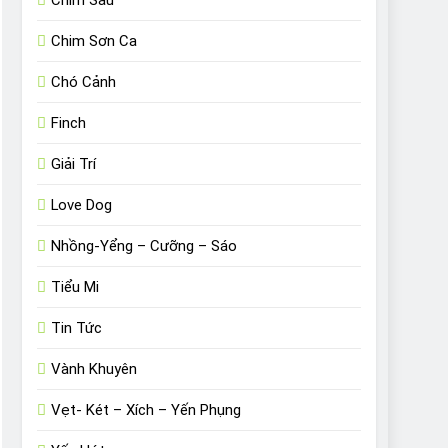
Chim Sâu
Chim Sơn Ca
Chó Cảnh
Finch
Giải Trí
Love Dog
Nhồng-Yểng – Cưỡng – Sáo
Tiểu Mi
Tin Tức
Vành Khuyên
Vẹt- Két – Xích – Yến Phụng