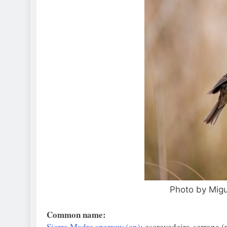
Photo by Mig
Common name:
Sierra Madre sparrow (en)
; escrevedeira-serrana (