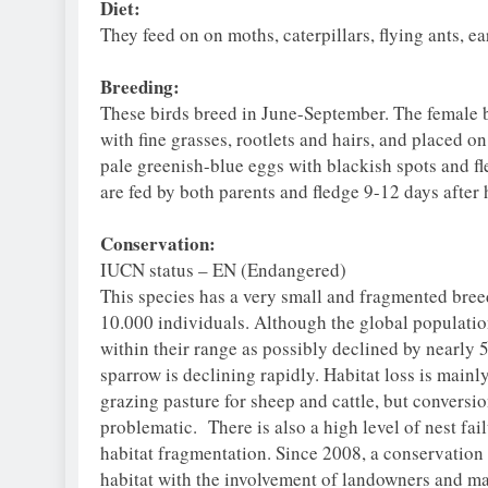
Diet:
They feed on on moths, caterpillars, flying ants, e
Breeding:
These birds breed in June-September. The female bu
with fine grasses, rootlets and hairs, and placed 
pale greenish-blue eggs with blackish spots and f
are fed by both parents and fledge 9-12 days after 
Conservation:
IUCN status – EN (Endangered)
This species has a very small and fragmented breed
10.000 individuals. Although the global population
within their range as possibly declined by nearly 
sparrow is declining rapidly. Habitat loss is mai
grazing pasture for sheep and cattle, but conversi
problematic. There is also a high level of nest f
habitat fragmentation. Since 2008, a conservation 
habitat with the involvement of landowners and m