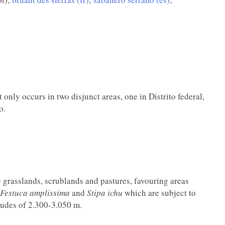
 only occurs in two disjunct areas, one in Distrito federal,
o.
 grasslands, scrublands and pastures, favouring areas
Festuca amplissima
and
Stipa ichu
which are subject to
itudes of 2.300-3.050 m.