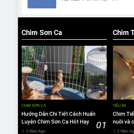
Chim Sơn Ca
Chim T
CHIM SƠN CA
TIỂU MI
Hướng Dẫn Chi Tiết Cách Huấn
Chim Tiể
Luyện Chim Sơn Ca Hót Hay
nuôi và 
01
2 Năm Ago
2 Năm A