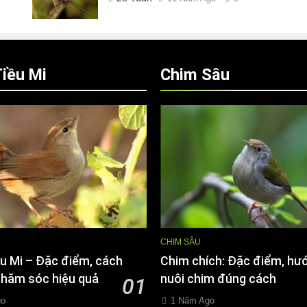
iều Mi
Chim Sâu
CHIM SÂU
u Mi – Đặc điểm, cách
Chim chích: Đặc điểm, hư
chăm sóc hiệu quả
nuôi chim đúng cách
01
go
1 Năm Ago