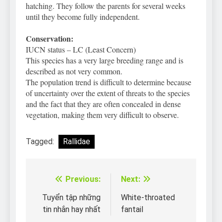
hatching. They follow the parents for several weeks
until they become fully independent.
Conservation:
IUCN status – LC (Least Concern)
This species has a very large breeding range and is
described as not very common.
The population trend is difficult to determine because
of uncertainty over the extent of threats to the species
and the fact that they are often concealed in dense
vegetation, making them very difficult to observe.
Tagged:
Rallidae
Previous:
Next:
Điều
hướng
Tuyển tập những
White-throated
tin nhắn hay nhất
fantail
bài