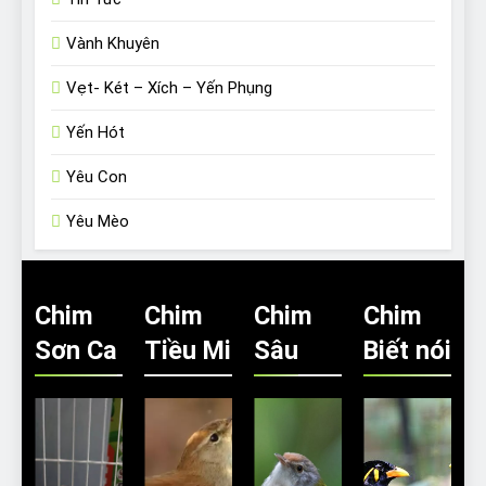
Vành Khuyên
Vẹt- Két – Xích – Yến Phụng
Yến Hót
Yêu Con
Yêu Mèo
Chim
Chim
Chim
Chim
Sơn Ca
Tiều Mi
Sâu
Biết nói