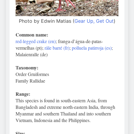
Photo by Edwin Matias (
Gear Up, Get Out
)
Common name:
red-legged crake (en)
; franga-d’água-de-patas-
vermelhas (pt);
râle barré (fr)
;
polluela patirroja (es)
;
Malaienralle (de)
Taxonomy:
Order Gruiformes
Family Rallidae
Range:
This species is found in south-eastern Asia, from
Bangladesh and extreme north-eastern India, through
Myanmar and southern Thailand and into southern
Vietnam, Indonesia and the Philippines.
Size: