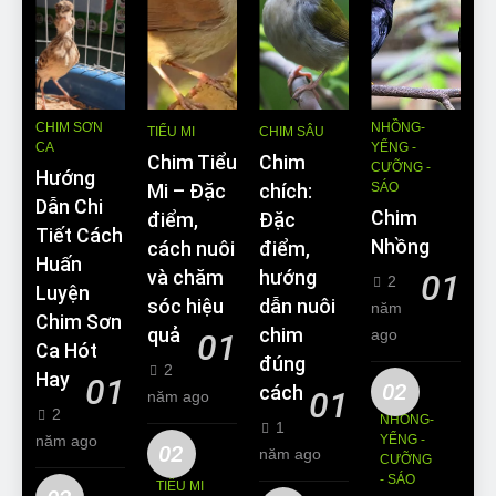
CHIM SƠN
NHỒNG-
TIỂU MI
CHIM SÂU
CA
YỂNG -
Chim Tiểu
Chim
CƯỠNG -
Hướng
SÁO
Mi – Đặc
chích:
Dẫn Chi
Chim
điểm,
Đặc
Tiết Cách
Nhồng
cách nuôi
điểm,
Huấn
và chăm
hướng
01
2
Luyện
sóc hiệu
dẫn nuôi
năm
Chim Sơn
quả
chim
ago
01
Ca Hót
đúng
2
Hay
01
02
cách
01
năm ago
2
NHỒNG-
1
năm ago
YỂNG -
02
năm ago
CƯỠNG
- SÁO
TIỂU MI