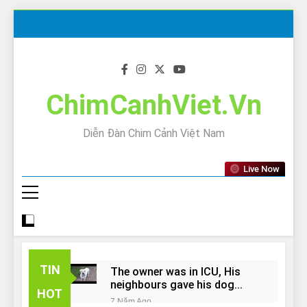
Skip
to
content
ChimCanhViet.Vn
Diễn Đàn Chim Cảnh Việt Nam
Live Now
TIN
The owner was in ICU, His
neighbours gave his dog
HOT
away!
7 Năm Ago