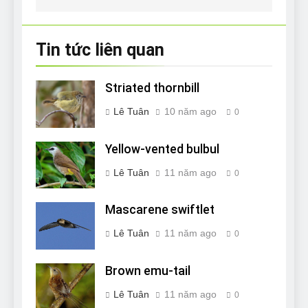
viết
Tin tức liên quan
Striated thornbill
Lê Tuân
10 năm ago
0
Yellow-vented bulbul
Lê Tuân
11 năm ago
0
Mascarene swiftlet
Lê Tuân
11 năm ago
0
Brown emu-tail
Lê Tuân
11 năm ago
0