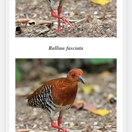
Can Bulldogs Play Fetch?
And How to Train Them!
7 Năm Ago
How Often Do I Need to
Groom My Bulldog
7 Năm Ago
Rallina fasciata