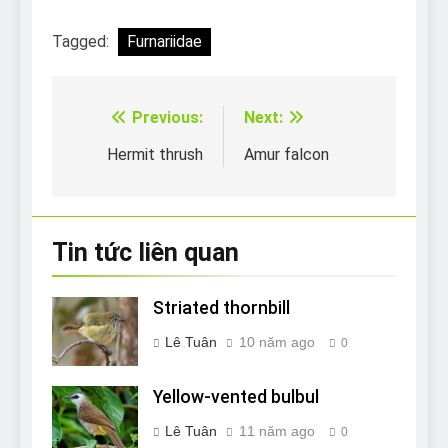
Tagged:
Furnariidae
Previous:
Next:
Điều
hướng
Hermit thrush
Amur falcon
bài
viết
Tin tức liên quan
Striated thornbill
Lê Tuân
10 năm ago
0
Yellow-vented bulbul
Lê Tuân
11 năm ago
0