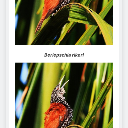
Can Bulldogs Play Fetch?
And How to Train Them!
7 Năm Ago
How Often Do I Need to
Groom My Bulldog
7 Năm Ago
Berlepschia rikeri