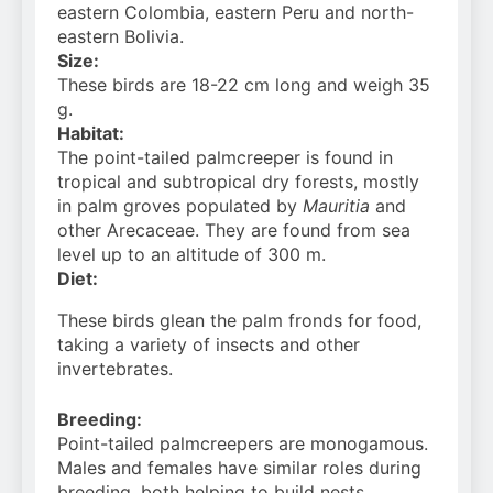
eastern Colombia, eastern Peru and north-
eastern Bolivia.
Size:
These birds are 18-22 cm long and weigh 35
g.
Habitat:
The point-tailed palmcreeper is found in
tropical and subtropical dry forests, mostly
in palm groves populated by
Mauritia
and
other Arecaceae. They are found from sea
level up to an altitude of 300 m.
Diet:
These birds glean the palm fronds for food,
taking a variety of insects and other
invertebrates.
Breeding:
Point-tailed palmcreeper
s are monogamous.
Males and females have similar roles during
breeding, both helping to build nests,