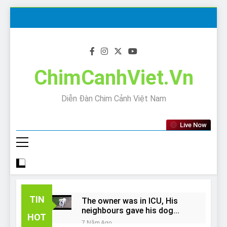
Skip
to
content
ChimCanhViet.Vn
Diễn Đàn Chim Cảnh Việt Nam
Live Now
TIN
The owner was in ICU, His
neighbours gave his dog
HOT
away!
7 Năm Ago