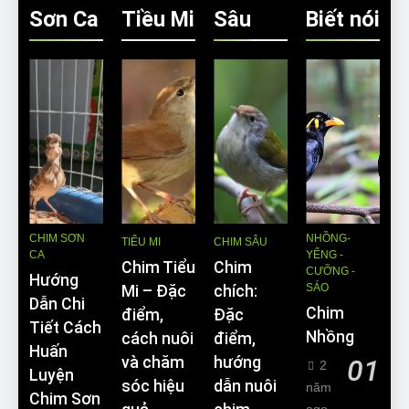
Sơn Ca
Tiều Mi
Sâu
Biết nói
CHIM SƠN
NHỒNG-
TIỂU MI
CHIM SÂU
CA
YỂNG -
Chim Tiểu
Chim
CƯỠNG -
Hướng
SÁO
Mi – Đặc
chích:
Dẫn Chi
Chim
điểm,
Đặc
Tiết Cách
Nhồng
cách nuôi
điểm,
Huấn
và chăm
hướng
01
2
Luyện
sóc hiệu
dẫn nuôi
năm
Chim Sơn
ago