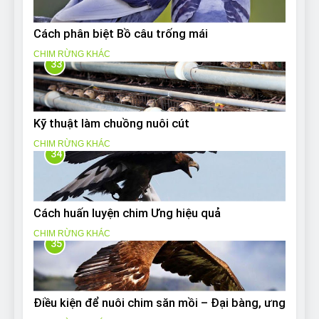
Cách phân biệt Bồ câu trống mái
CHIM RỪNG KHÁC
33
Kỹ thuật làm chuồng nuôi cút
CHIM RỪNG KHÁC
34
Cách huấn luyện chim Ưng hiệu quả
CHIM RỪNG KHÁC
35
Điều kiện để nuôi chim săn mồi – Đại bàng, ưng