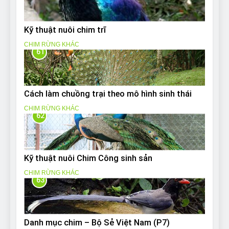
Kỹ thuật nuôi chim trĩ
CHIM RỪNG KHÁC
61
Cách làm chuồng trại theo mô hình sinh thái
CHIM RỪNG KHÁC
62
Kỹ thuật nuôi Chim Công sinh sản
CHIM RỪNG KHÁC
63
Danh mục chim – Bộ Sẻ Việt Nam (P7)