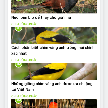
Nuôi bìm bịp để thay chó giữ nhà
CHIM RỪNG KHÁC
51
Cách phân biệt chim vàng anh trống mái chính
xác nhất
CHIM RỪNG KHÁC
52
Những giống chim vàng anh được ưa chuộng
tại Việt Nam
CHIM RỪNG KHÁC
53