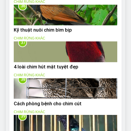
CHIM RỪNG KHÁC
36
Kỹ thuật nuôi chim bìm bịp
CHIM RỪNG KHÁC
37
4 loài chim hút mật tuyệt đẹp
CHIM RỪNG KHÁC
38
Cách phòng bệnh cho chim cút
CHIM RỪNG KHÁC
39