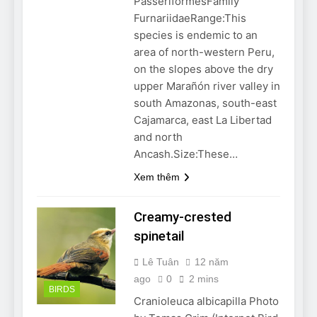
PasseriformesFamily
FurnariidaeRange:This
species is endemic to an
area of north-western Peru,
on the slopes above the dry
upper Marañón river valley in
south Amazonas, south-east
Cajamarca, east La Libertad
and north
Ancash.Size:These…
Xem thêm
Creamy-crested
spinetail
Lê Tuân
12 năm
ago
0
2 mins
BIRDS
Cranioleuca albicapilla Photo