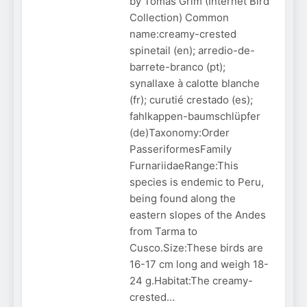
by Tomas Grim (Internet Bird
Collection) Common
name:creamy-crested
spinetail (en); arredio-de-
barrete-branco (pt);
synallaxe à calotte blanche
(fr); curutié crestado (es);
fahlkappen-baumschlüpfer
(de)Taxonomy:Order
PasseriformesFamily
FurnariidaeRange:This
species is endemic to Peru,
being found along the
eastern slopes of the Andes
from Tarma to
Cusco.Size:These birds are
16-17 cm long and weigh 18-
24 g.Habitat:The creamy-
crested…