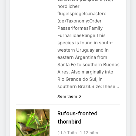
Can Bulldogs Play Fetch?
nördlicher
And How to Train Them!
flügelspiegelcanastero
7 Năm Ago
(de)Taxonomy:Order
How Often Do I Need to
PasseriformesFamily
Groom My Bulldog
FurnariidaeRange:This
7 Năm Ago
species is found in south-
western Uruguay and in
eastern Argentina from
Santa Fe to southern Buenos
Aires. Also marginally into
Rio Grande do Sul, in
southern Brazil.Size:These…
Xem thêm
Rufous-fronted
thornbird
Lê Tuân
12 năm