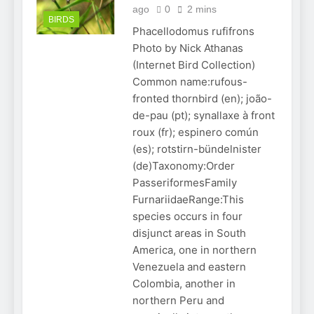
ago
0
2 mins
BIRDS
Phacellodomus rufifrons
Photo by Nick Athanas
(Internet Bird Collection)
Common name:rufous-
fronted thornbird (en); joão-
de-pau (pt); synallaxe à front
roux (fr); espinero común
(es); rotstirn-bündelnister
(de)Taxonomy:Order
PasseriformesFamily
FurnariidaeRange:This
species occurs in four
disjunct areas in South
America, one in northern
Venezuela and eastern
Colombia, another in
northern Peru and