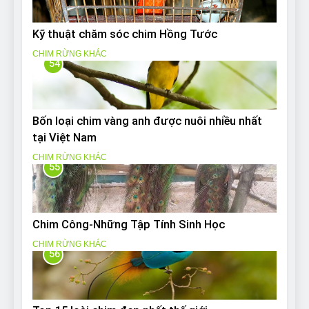
Kỹ thuật chăm sóc chim Hồng Tước
CHIM RỪNG KHÁC
54
Bốn loại chim vàng anh được nuôi nhiều nhất
tại Việt Nam
CHIM RỪNG KHÁC
55
Chim Công-Những Tập Tính Sinh Học
CHIM RỪNG KHÁC
56