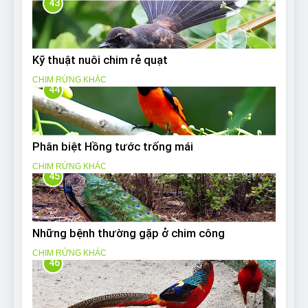
43
Kỹ thuật nuôi chim rẻ quạt
CHIM RỪNG KHÁC
44
Phân biệt Hồng tước trống mái
CHIM RỪNG KHÁC
45
Những bệnh thường gặp ở chim công
CHIM RỪNG KHÁC
46