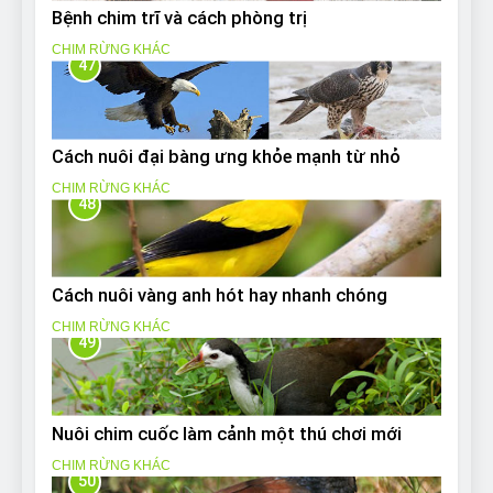
Bệnh chim trĩ và cách phòng trị
CHIM RỪNG KHÁC
47
Cách nuôi đại bàng ưng khỏe mạnh từ nhỏ
CHIM RỪNG KHÁC
48
Cách nuôi vàng anh hót hay nhanh chóng
CHIM RỪNG KHÁC
49
Nuôi chim cuốc làm cảnh một thú chơi mới
CHIM RỪNG KHÁC
50