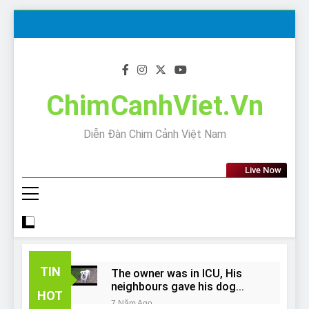
Skip
to
content
ChimCanhViet.Vn
Diễn Đàn Chim Cảnh Việt Nam
Live Now
TIN
The owner was in ICU, His
neighbours gave his dog
HOT
away!
7 Năm Ago