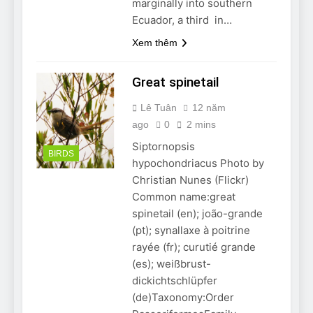
marginally into southern
Ecuador, a third in…
Xem thêm
Great spinetail
Lê Tuân
12 năm
ago
0
2 mins
Siptornopsis
BIRDS
hypochondriacus Photo by
Christian Nunes (Flickr)
Common name:great
spinetail (en); joão-grande
(pt); synallaxe à poitrine
rayée (fr); curutié grande
(es); weißbrust-
dickichtschlüpfer
(de)Taxonomy:Order