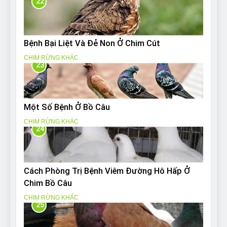
22
Bệnh Bại Liệt Và Đẻ Non Ở Chim Cút
CHIM RỪNG KHÁC
23
Một Số Bệnh Ở Bồ Câu
CHIM RỪNG KHÁC
24
Cách Phòng Trị Bệnh Viêm Đường Hô Hấp Ở
Chim Bồ Câu
CHIM RỪNG KHÁC
25