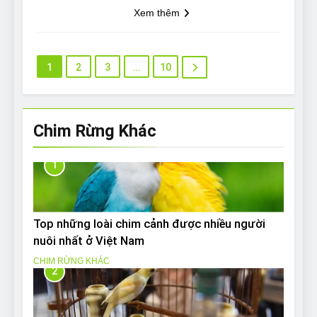
Xem thêm
1
2
3
…
10
Chim Rừng Khác
1
Top những loài chim cảnh được nhiều người
nuôi nhất ở Việt Nam
CHIM RỪNG KHÁC
2