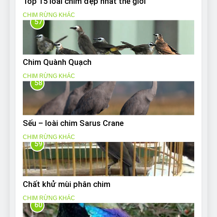
Top 15 loài chim đẹp nhất thế giới
CHIM RỪNG KHÁC
57
Chim Quành Quạch
CHIM RỪNG KHÁC
58
Sếu – loài chim Sarus Crane
CHIM RỪNG KHÁC
59
Chất khử mùi phân chim
CHIM RỪNG KHÁC
60