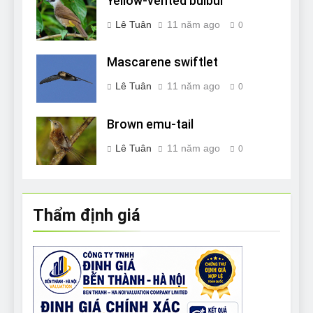
Yellow-vented bulbul
Lê Tuân
11 năm ago
0
Mascarene swiftlet
Lê Tuân
11 năm ago
0
Brown emu-tail
Lê Tuân
11 năm ago
0
Thẩm định giá