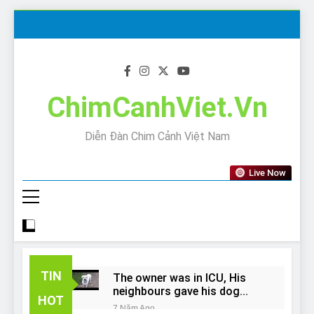
Skip
to
content
ChimCanhViet.Vn
Diễn Đàn Chim Cảnh Việt Nam
Live Now
TIN
The owner was in ICU, His
neighbours gave his dog
HOT
away!
7 Năm Ago