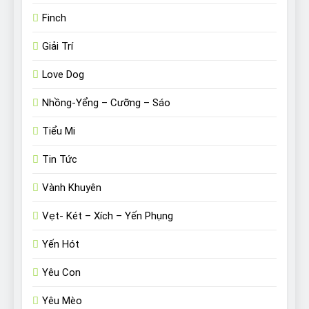
Finch
Giải Trí
Love Dog
Nhồng-Yểng – Cưỡng – Sáo
Tiểu Mi
Tin Tức
Vành Khuyên
Vẹt- Két – Xích – Yến Phụng
Yến Hót
Yêu Con
Yêu Mèo