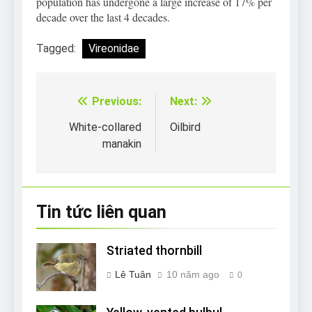
population has undergone a large increase of 17% per
decade over the last 4 decades.
Tagged:
Vireonidae
Previous:
Next:
Điều
hướng
White-collared
Oilbird
manakin
bài
viết
Tin tức liên quan
Striated thornbill
Lê Tuân
10 năm ago
0