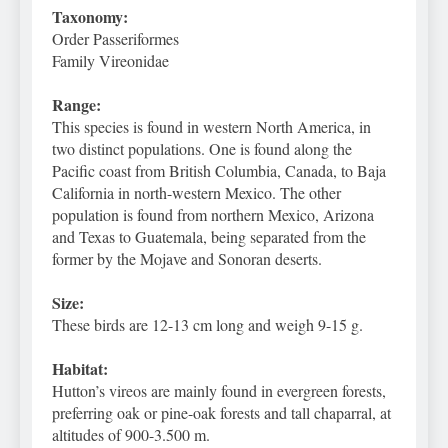
Can Bulldogs Play Fetch?
Taxonomy:
And How to Train Them!
Order Passeriformes
7 Năm Ago
Family Vireonidae
How Often Do I Need to
Groom My Bulldog
Range:
7 Năm Ago
This species is found in western North America, in
two distinct populations. One is found along the
Pacific coast from British Columbia, Canada, to Baja
California in north-western Mexico. The other
population is found from northern Mexico, Arizona
and Texas to Guatemala, being separated from the
former by the Mojave and Sonoran deserts.
Size:
These birds are 12-13 cm long and weigh 9-15 g.
Habitat:
Hutton’s vireos are mainly found in evergreen forests,
preferring oak or pine-oak forests and tall chaparral, at
altitudes of 900-3.500 m.