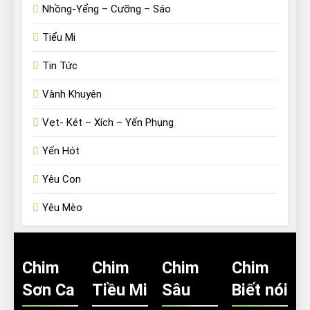
Nhồng-Yểng – Cưỡng – Sáo
Tiểu Mi
Tin Tức
Vành Khuyên
Vẹt- Két – Xích – Yến Phụng
Yến Hót
Yêu Con
Yêu Mèo
Chim
Chim
Chim
Chim
Sơn Ca
Tiều Mi
Sâu
Biết nói