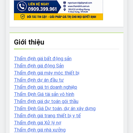
Giới thiệu
Thẩm định giá bất động sản
Thẩm định giá động Sản
Thẩm định giá máy móc thiết bị
Thẩm định dự án đầu tư
Thẩm định giá tri doanh nghiệp
Thẩm Định Giá tài sản vô hình
Thẩm định giá dự toán gói thầu
Thẩm Định Giá Dự toán, dự án xây dựng
Thẩm định giá trang thiết bị y tế
Thẩm định giá Xử lý nợ
Thẩm định giá nhà xưởng