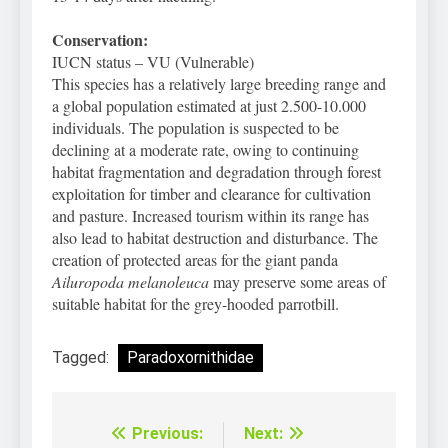
Conservation:
IUCN status – VU (Vulnerable)
This species has a relatively large breeding range and
a global population estimated at just 2.500-10.000
individuals. The population is suspected to be
declining at a moderate rate,
owing to continuing
habitat fragmentation and degradation through forest
exploitation for timber and clearance for cultivation
and pasture. Increased tourism within its range has
also lead to habitat destruction and disturbance. The
creation of protected areas for the giant panda
Ailuropoda melanoleuca
may preserve some areas of
suitable habitat for the grey-hooded parrotbill.
Tagged:
Paradoxornithidae
Previous:
Next:
Điều