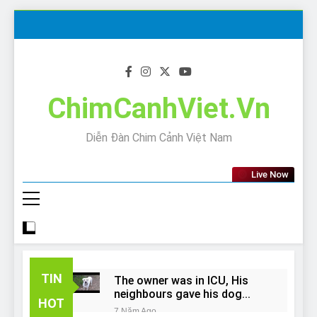
Skip
to
content
ChimCanhViet.Vn
Diễn Đàn Chim Cảnh Việt Nam
Live Now
TIN
The owner was in ICU, His
neighbours gave his dog
HOT
away!
7 Năm Ago