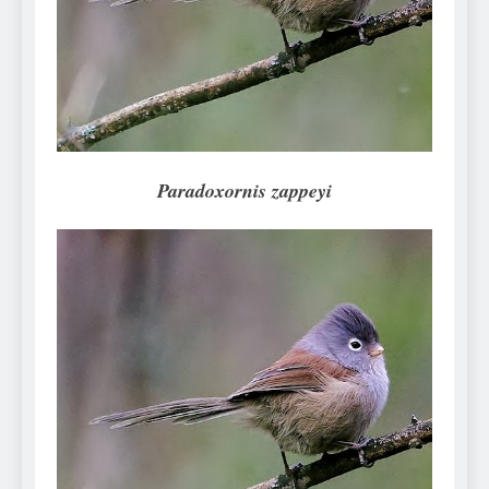
Can Bulldogs Play Fetch?
And How to Train Them!
7 Năm Ago
How Often Do I Need to
Groom My Bulldog
7 Năm Ago
Paradoxornis zappeyi