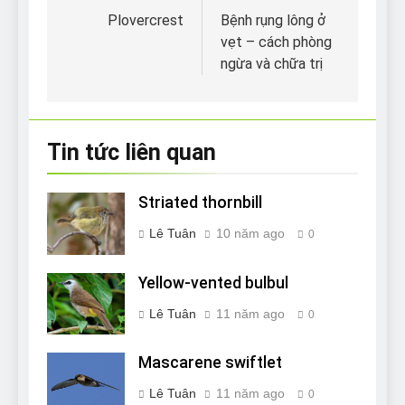
hướng
Plovercrest
Bệnh rụng lông ở
vẹt – cách phòng
bài
ngừa và chữa trị
viết
Tin tức liên quan
Striated thornbill
Lê Tuân
10 năm ago
0
Yellow-vented bulbul
Lê Tuân
11 năm ago
0
Mascarene swiftlet
Lê Tuân
11 năm ago
0