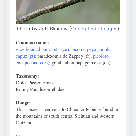
Photo by Jeff Blincow (
Oriental Bird Images
)
Common name:
grey-hooded parrotbill (en)
;
bico-de-papagaio-de-
capuz (pt)
; paradoxornis de Zappey (fr);
picoloro
encapuchado (es)
; grauhauben-papageimeise (de)
Taxonomy:
Order Passeriformes
Family Paradoxornithidae
Range:
This species is endemic to China, only being found in
the mountains of south-central Sichuan and western
Guizhou.