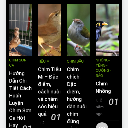
CHIM SƠN
NHỒNG-
TIỂU MI
CHIM SÂU
CA
YỂNG -
Chim Tiểu
Chim
CƯỠNG -
Hướng
SÁO
Mi – Đặc
chích:
Dẫn Chi
Chim
điểm,
Đặc
Tiết Cách
Nhồng
cách nuôi
điểm,
Huấn
và chăm
hướng
01
2
Luyện
sóc hiệu
dẫn nuôi
năm
Chim Sơn
quả
chim
ago
01
Ca Hót
đúng
2
Hay