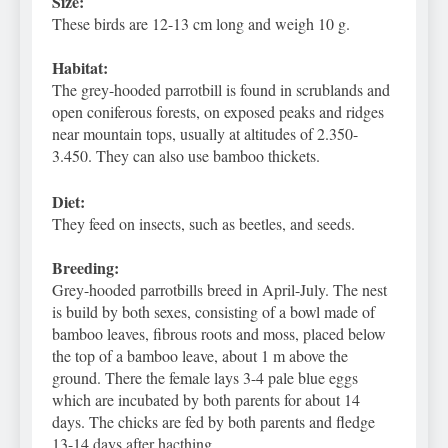
Size:
These birds are 12-13 cm long and weigh 10 g.
Habitat:
The grey-hooded parrotbill is found in scrublands and
open coniferous forests, on exposed peaks and ridges
near mountain tops, usually at altitudes of 2.350-
3.450. They can also use bamboo thickets.
Diet:
They feed on insects, such as beetles, and seeds.
Breeding:
Grey-hooded parrotbills breed in April-July.
The nest
is build by both sexes, consisting of a bowl made of
bamboo leaves, fibrous roots and moss, placed below
the top of a bamboo leave, about 1 m above the
ground. There the female lays 3-4 pale blue eggs
which are incubated by both parents for about 14
days. The chicks are fed by both parents and fledge
13-14 days after hacthing.