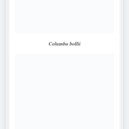
Can Bulldogs Play Fetch?
And How to Train Them!
7 Năm Ago
How Often Do I Need to
Groom My Bulldog
7 Năm Ago
Columba bollii