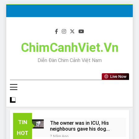
Skip
to
content
ChimCanhViet.Vn
Diễn Đàn Chim Cảnh Việt Nam
Live Now
TIN
The owner was in ICU, His
neighbours gave his dog
HOT
away!
7 Năm Ago