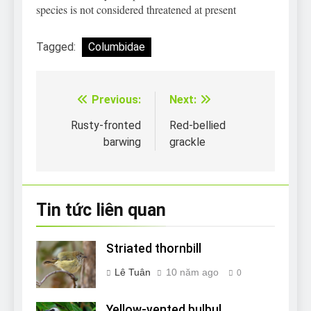
species is not considered threatened at present
Tagged:
Columbidae
Previous:
Next:
Điều
hướng
Rusty-fronted
Red-bellied
barwing
grackle
bài
viết
Tin tức liên quan
Striated thornbill
Lê Tuân
10 năm ago
0
Yellow-vented bulbul