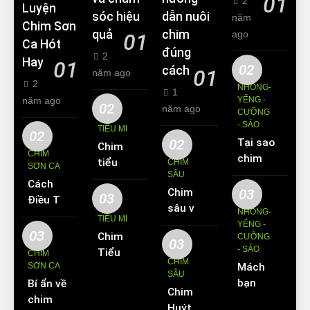
01
2
Luyện
sóc hiệu
dẫn nuôi
năm
Chim Sơn
quả
chim
ago
01
Ca Hót
đúng
2
Hay
01
02
cách
01
năm ago
2
NHỒNG-
1
năm ago
YỂNG -
02
năm ago
CƯỠNG
- SÁO
TIỂU MI
02
02
Tại sao
Chim
CHIM
chim
tiểu mi
CHIM
SƠN CA
Sáo lại
SÂU
ăn gì?
Cách
được
Chim
03
Kinh
03
Điều Trị
yêu
sâu và
nghiệm
NHỒNG-
Hiệu
TIỂU MI
thích
những
YỂNG -
nuôi
Quả
03
Chim
nuôi
CƯỠNG
thông
chim
03
Các
- SÁO
Tiểu Mi
làm thú
CHIM
tin cơ
tiểu mi
CHIM
Bệnh
SƠN CA
Mách
ăn gì?
cưng?
bản về
cần
SÂU
Thường
bạn
Bí ẩn về
Hót
loài
biết
Chim
Gặp Ở
cách
chim
hay
chim
Huýt