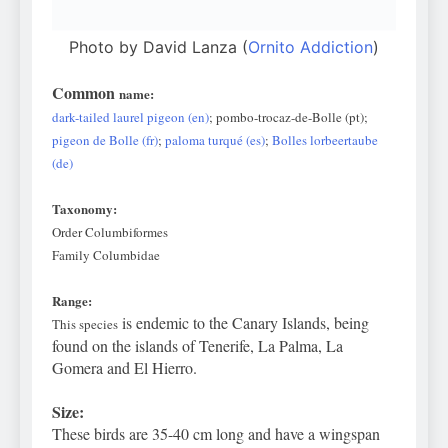
Photo by David Lanza (
Ornito Addiction
)
Common
name:
dark-tailed laurel pigeon (en)
;
pombo-trocaz-de-Bolle
(pt);
pigeon de Bolle (fr)
;
paloma turqué (es)
;
Bolles lorbeertaube
(de)
Taxonomy:
Order Columbiformes
Family Columbidae
Range:
is endemic to the Canary Islands, being
T
his species
found on the islands of Tenerife, La Palma, La
Gomera and El Hierro.
Size:
These birds are 35-40 cm long and have a wingspan