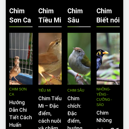
Chim
Chim
Chim
Chim
Sơn Ca
Tiều Mi
Sâu
Biết nói
CHIM SƠN
NHỒNG-
TIỂU MI
CHIM SÂU
CA
YỂNG -
Chim Tiểu
Chim
CƯỠNG -
Hướng
SÁO
Mi – Đặc
chích:
Dẫn Chi
Chim
điểm,
Đặc
Tiết Cách
Nhồng
cách nuôi
điểm,
Huấn
và chăm
hướng