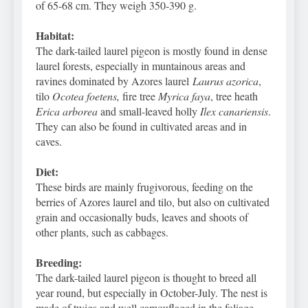
of 65-68 cm. They weigh 350-390 g.
Habitat:
The dark-tailed laurel pigeon is mostly found in dense
laurel forests, especially in muntainous areas and
ravines dominated by Azores laurel
Laurus azorica
,
tilo
Ocotea foetens,
fire tree
Myrica faya
, tree heath
Erica arborea
and small-leaved holly
Ilex canariensis
.
They can also be found in cultivated areas and in
caves.
Diet:
These birds are mainly frugivorous, feeding on the
berries of Azores laurel and tilo, but also on cultivated
grain and occasionally buds, leaves and shoots of
other plants, such as cabbages.
Breeding:
The dark-tailed laurel pigeon is thought to breed all
year round, but especially in October-July. The nest is
made of twigs and well camouflaged in the foliage,