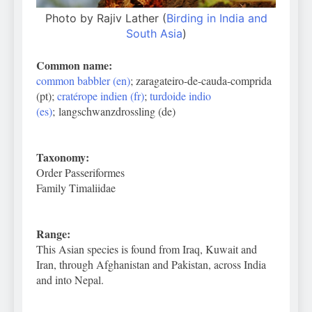
Photo by Rajiv Lather (
Birding in India and
South Asia
)
Common name:
common babbler (en)
; zaragateiro-de-cauda-comprida
(pt);
cratérope indien (fr)
;
turdoide indio
(es)
; langschwanzdrossling (de)
Taxonomy:
Order Passeriformes
Family Timaliidae
Range:
This Asian species is found from Iraq, Kuwait and
Iran, through Afghanistan and Pakistan, across India
and into Nepal.