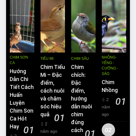
CHIM SƠN
NHỒNG-
TIỂU MI
CHIM SÂU
CA
YỂNG -
Chim Tiểu
Chim
CƯỠNG -
Hướng
SÁO
Mi – Đặc
chích:
Dẫn Chi
Chim
điểm,
Đặc
Tiết Cách
Nhồng
cách nuôi
điểm,
Huấn
và chăm
hướng
01
2
Luyện
sóc hiệu
dẫn nuôi
năm
Chim Sơn
quả
chim
ago
01
Ca Hót
đúng
2
Hay
01
02
cách
01
năm ago
2