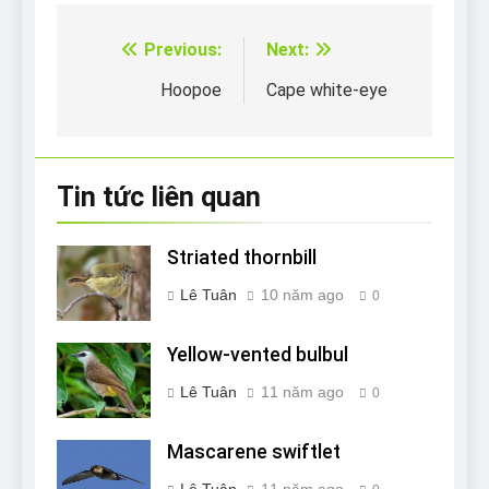
Previous:
Next:
Điều
hướng
Hoopoe
Cape white-eye
bài
viết
Tin tức liên quan
Striated thornbill
Lê Tuân
10 năm ago
0
Yellow-vented bulbul
Lê Tuân
11 năm ago
0
Mascarene swiftlet
Lê Tuân
11 năm ago