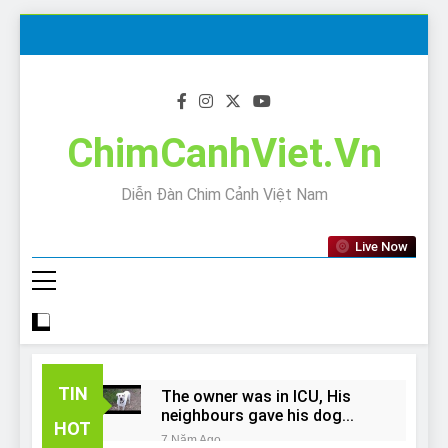
Skip
to
content
ChimCanhViet.Vn
Diễn Đàn Chim Cảnh Việt Nam
Live Now
TIN
The owner was in ICU, His
neighbours gave his dog
HOT
away!
7 Năm Ago