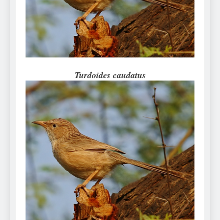
Can Bulldogs Play Fetch?
And How to Train Them!
7 Năm Ago
How Often Do I Need to
Groom My Bulldog
7 Năm Ago
Turdoides caudatus