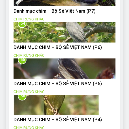
Danh mục chim – Bộ Sẻ Việt Nam (P7)
CHIM RỪNG KHÁC
64
DANH MỤC CHIM – BỘ SẺ VIỆT NAM (P6)
CHIM RỪNG KHÁC
65
DANH MỤC CHIM – BỘ SẺ VIỆT NAM (P5)
CHIM RỪNG KHÁC
66
DANH MỤC CHIM – BỘ SẺ VIỆT NAM (P4)
CHIM RỪNG KHÁC