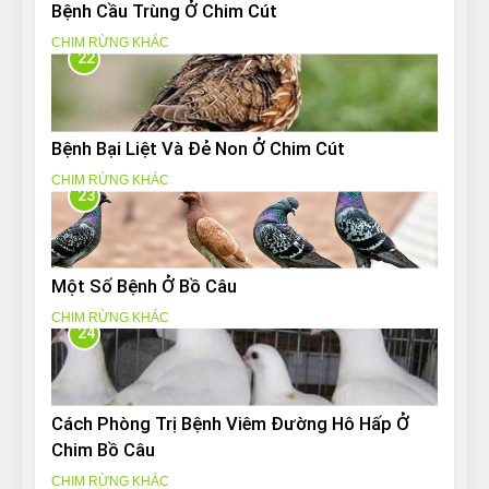
Bệnh Cầu Trùng Ở Chim Cút
CHIM RỪNG KHÁC
22
Bệnh Bại Liệt Và Đẻ Non Ở Chim Cút
CHIM RỪNG KHÁC
23
Một Số Bệnh Ở Bồ Câu
CHIM RỪNG KHÁC
24
Cách Phòng Trị Bệnh Viêm Đường Hô Hấp Ở
Chim Bồ Câu
CHIM RỪNG KHÁC