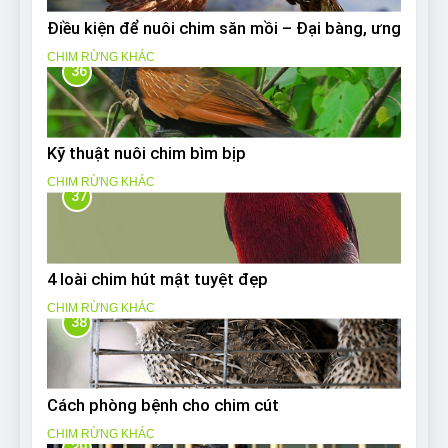
Điều kiện để nuôi chim săn mồi – Đại bàng, ưng
CHIM RỪNG KHÁC
36
Kỹ thuật nuôi chim bìm bịp
CHIM RỪNG KHÁC
37
4 loài chim hút mật tuyệt đẹp
CHIM RỪNG KHÁC
38
Cách phòng bệnh cho chim cút
CHIM RỪNG KHÁC