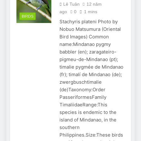
Lê Tuân
12 năm
ago
0
1 mins
BIRDS
Stachyris plateni Photo by
Nobuo Matsumura (Oriental
Bird Images) Common
name:Mindanao pygmy
babbler (en); zaragateiro-
pigmeu-de-Mindanao (pt);
timalie pygmée de Mindanao
(fr); timalí de Mindanao (de);
zwergbuschtimalie
(de)Taxonomy:Order
PasseriformesFamily
TimaliidaeRange:This
species is endemic to the
island of Mindanao, in the
southern
Philippines.Size:These birds