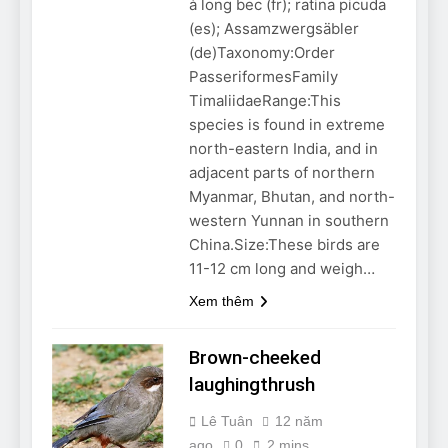
à long bec (fr); ratina picuda
(es); Assamzwergsäbler
(de)Taxonomy:Order
PasseriformesFamily
TimaliidaeRange:This
species is found in extreme
north-eastern India, and in
adjacent parts of northern
Myanmar, Bhutan, and north-
western Yunnan in southern
China.Size:These birds are
11-12 cm long and weigh…
Xem thêm
Brown-cheeked
laughingthrush
Lê Tuân
12 năm
ago
0
2 mins