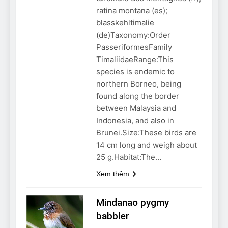
Can Bulldogs Play Fetch?
ratina montana (es);
And How to Train Them!
blasskehltimalie
7 Năm Ago
(de)Taxonomy:Order
How Often Do I Need to
PasseriformesFamily
Groom My Bulldog
TimaliidaeRange:This
7 Năm Ago
species is endemic to
northern Borneo, being
found along the border
between Malaysia and
Indonesia, and also in
Brunei.Size:These birds are
14 cm long and weigh about
25 g.Habitat:The…
Xem thêm
Mindanao pygmy
babbler