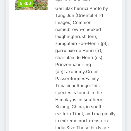
BIRDS
Garrulax henrici Photo by
Tang Jun (Oriental Bird
Images) Common
name:brown-cheeked
laughingthrush (en);
zaragateiro-de-Henri (pt);
garrulaxe de Henri (fr);
charlatán de Henri (es);
Prinzenhäherling
(de)Taxonomy:Order
PasseriformesFamily
TimaliidaeRange:This
species is found in the
Himalayas, in southern
Xizang, China, in south-
eastern Tibet, and marginally
in extreme north-eastern
India.Size:These birds are