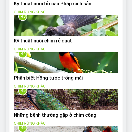
Kỹ thuật nuôi bồ câu Pháp sinh sản
CHIM RỪNG KHÁC
43
Kỹ thuật nuôi chim rẻ quạt
CHIM RỪNG KHÁC
44
Phân biệt Hồng tước trống mái
CHIM RỪNG KHÁC
45
Những bệnh thường gặp ở chim công
CHIM RỪNG KHÁC
46