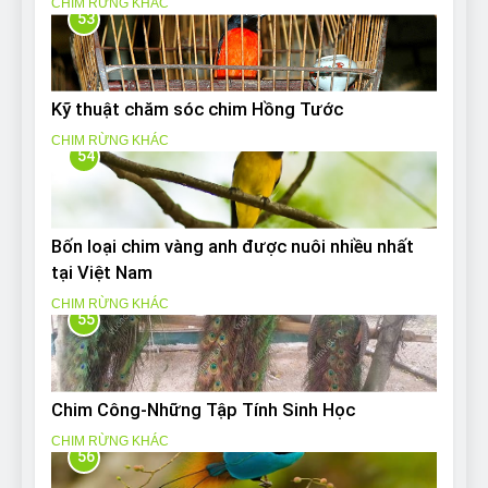
CHIM RỪNG KHÁC
53
Kỹ thuật chăm sóc chim Hồng Tước
CHIM RỪNG KHÁC
54
Bốn loại chim vàng anh được nuôi nhiều nhất
tại Việt Nam
CHIM RỪNG KHÁC
55
Chim Công-Những Tập Tính Sinh Học
CHIM RỪNG KHÁC
56