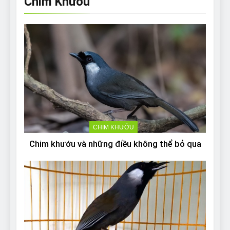
Chim Khướu
CHIM KHƯỚU
Chim khướu và những điều không thể bỏ qua