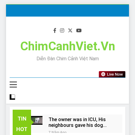
Skip
to
content
ChimCanhViet.Vn
Diễn Đàn Chim Cảnh Việt Nam
Live Now
TIN
The owner was in ICU, His
neighbours gave his dog
HOT
away!
7 Năm Ago