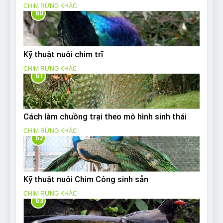
CHIM RỪNG KHÁC
60
Kỹ thuật nuôi chim trĩ
CHIM RỪNG KHÁC
61
Cách làm chuồng trại theo mô hình sinh thái
CHIM RỪNG KHÁC
62
Kỹ thuật nuôi Chim Công sinh sản
CHIM RỪNG KHÁC
63