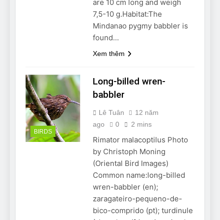
are 10 cm long and weigh
7,5-10 g.Habitat:The
Mindanao pygmy babbler is
found…
Xem thêm
Long-billed wren-
babbler
Lê Tuân
12 năm
ago
0
2 mins
BIRDS
Rimator malacoptilus Photo
by Christoph Moning
(Oriental Bird Images)
Common name:long-billed
wren-babbler (en);
zaragateiro-pequeno-de-
bico-comprido (pt); turdinule