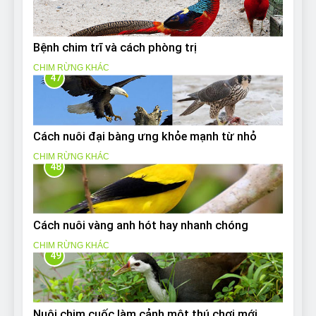
Bệnh chim trĩ và cách phòng trị
CHIM RỪNG KHÁC
47
Cách nuôi đại bàng ưng khỏe mạnh từ nhỏ
CHIM RỪNG KHÁC
48
Cách nuôi vàng anh hót hay nhanh chóng
CHIM RỪNG KHÁC
49
Nuôi chim cuốc làm cảnh một thú chơi mới