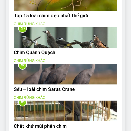
Top 15 loài chim đẹp nhất thế giới
CHIM RỪNG KHÁC
57
Chim Quành Quạch
CHIM RỪNG KHÁC
58
Sếu – loài chim Sarus Crane
CHIM RỪNG KHÁC
59
Chất khử mùi phân chim