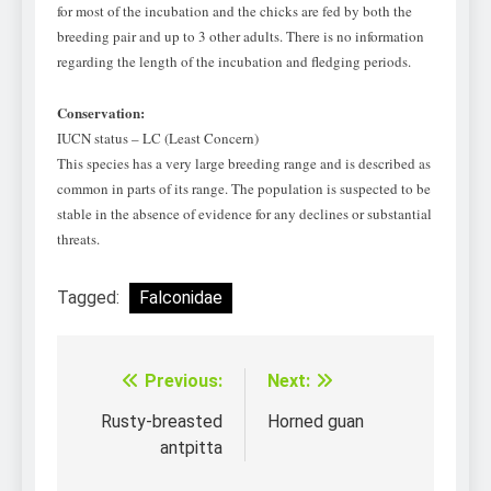
for most of the incubation and the chicks are fed by both the
breeding pair and up to 3 ot
her adults. There is no information
regarding the length of the incubation and fledging
periods.
Conservation:
IUCN stat
us
– LC (Least Concern)
This species has a very large breeding range and is described as
common in p
arts of its range
.
The population is suspected to be
stable in the absence of evidence for any declines or substantial
threats.
Tagged:
Falconidae
Previous:
Next:
Điều
hướng
Rusty-breasted
Horned guan
antpitta
bài