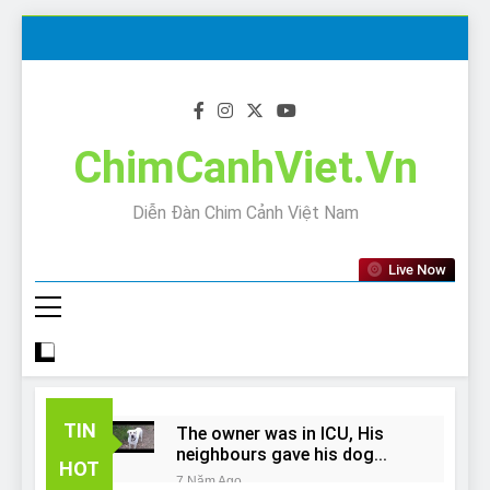
Skip
to
content
ChimCanhViet.Vn
Diễn Đàn Chim Cảnh Việt Nam
Live Now
TIN
The owner was in ICU, His
neighbours gave his dog
HOT
away!
7 Năm Ago