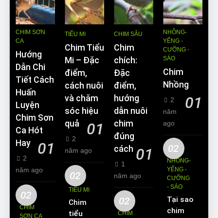
CHIM SƠN
NHỒNG-
TIỂU MI
CHIM SÂU
CA
YỂNG -
Chim Tiểu
Chim
CƯỠNG -
Hướng
SÁO
Mi – Đặc
chích:
Dẫn Chi
Chim
điểm,
Đặc
Tiết Cách
Nhồng
cách nuôi
điểm,
Huấn
và chăm
hướng
01
2
Luyện
sóc hiệu
dẫn nuôi
năm
Chim Sơn
quả
chim
ago
01
Ca Hót
đúng
2
Hay
01
02
cách
01
năm ago
2
NHỒNG-
1
năm ago
YỂNG -
02
năm ago
CƯỠNG
- SÁO
TIỂU MI
02
02
Tại sao
Chim
CHIM
chim
tiểu mi
CHIM
SƠN CA