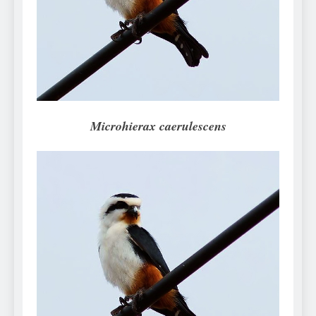
Can Bulldogs Play Fetch?
And How to Train Them!
7 Năm Ago
How Often Do I Need to
Groom My Bulldog
7 Năm Ago
Microhierax caerulescens