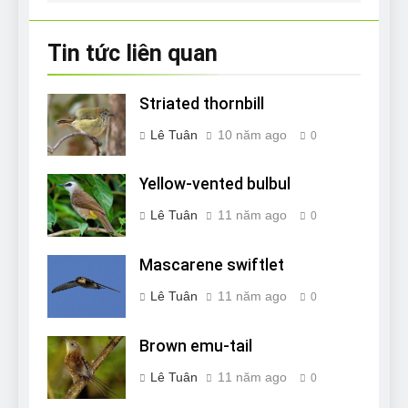
viết
Tin tức liên quan
Striated thornbill
Lê Tuân
10 năm ago
0
Yellow-vented bulbul
Lê Tuân
11 năm ago
0
Mascarene swiftlet
Lê Tuân
11 năm ago
0
Brown emu-tail
Lê Tuân
11 năm ago
0