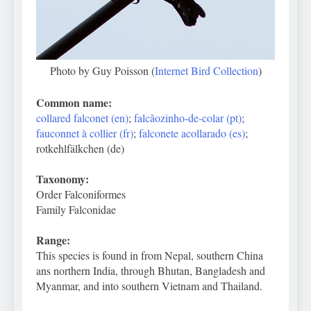
Photo by Guy Poisson (
Internet Bird Collection
)
Common name:
collared falconet (en)
;
falcãozinho-de-colar (pt)
;
fauconnet à collier (fr)
;
falconete acollarado (es)
;
rotkehlfälkchen (de)
Taxonomy:
Order Falconiformes
Family Falconidae
Range:
This species is found in from Nepal, southern China
ans northern India, through Bhutan, Bangladesh and
Myanmar, and into southern Vietnam and Thailand.