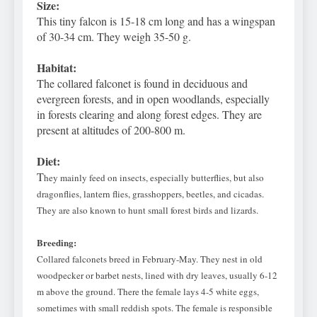
Size:
This tiny falcon is 15-18 cm long and has a wingspan
of 30-34 cm. They weigh 35-50 g.
Habitat:
The collared falconet is found in deciduous and
evergreen forests, and in open woodlands, especially
in forests clearing and along forest edges. They are
present at altitudes of 200-800 m.
Diet:
T
hey mainly feed on insects, especially butterflies, but also
dragonflies, lantern flies, grasshoppers, beetles, and cicadas.
They are also known to hunt small forest birds and lizards.
Breeding
:
Collared falconets
breed in February
-May. They nest in old
woodpecker or barbet nests, lined with dry leaves, usually 6-12
m above the ground. There the female lays 4-5 white eggs,
sometimes with small reddish spots. The female is responsible