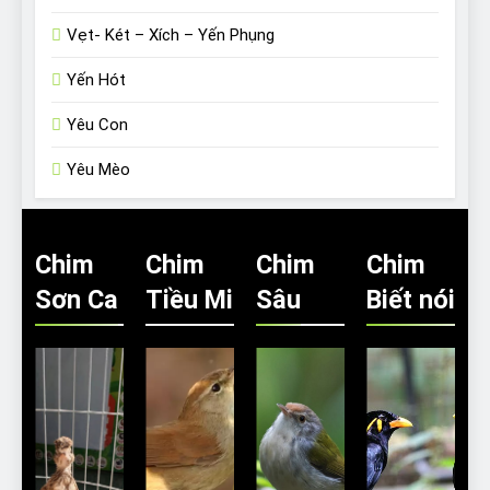
Vẹt- Két – Xích – Yến Phụng
Yến Hót
Yêu Con
Yêu Mèo
Chim
Chim
Chim
Chim
Sơn Ca
Tiều Mi
Sâu
Biết nói