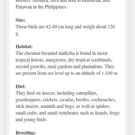
Palawan in the Philippines.
Size:
These birds are 42-49 cm long and weigh about 120
g.
Habitat:
The chestnut-breasted malkoha is found in moist
tropical forests, mangroves, dry tropical scrublands,
second growths, rural gardens and plantations. They
are present from sea level up to an altitude of 1.100 m.
Diet:
They feed on insects, including caterpillars,
grasshoppers, crickets, cicadas, beetles, cockroaches,
stick insects, mantids and bugs, as well as spiders,
small crabs, and small vertebrates such as lizards, frogs
and young birds.
Breeding: