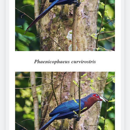
Can Bulldogs Play Fetch?
And How to Train Them!
7 Năm Ago
How Often Do I Need to
Groom My Bulldog
7 Năm Ago
Phaenicophaeus curvirostris