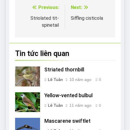
Previous:
Next:
Điều
hướng
Striolated tit-
Siffling cisticola
spinetail
bài
viết
Tin tức liên quan
Striated thornbill
Lê Tuân
10 năm ago
0
Yellow-vented bulbul
Lê Tuân
11 năm ago
0
Mascarene swiftlet