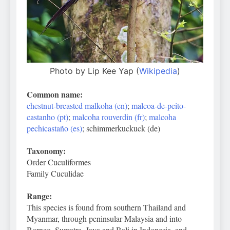
Photo by Lip Kee Yap (
Wikipedia
)
Common name:
chestnut-breasted malkoha (en)
;
malcoa-de-peito-
castanho (pt)
;
malcoha rouverdin (fr)
;
malcoha
pechicastaño (es)
; schimmerkuckuck (de)
Taxonomy:
Order Cuculiformes
Family Cuculidae
Range:
This species is found from southern Thailand and
Myanmar, through peninsular Malaysia and into
Borneo, Sumatra, Java and Bali in Indonesia, and