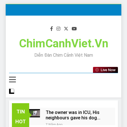
Skip
to
content
ChimCanhViet.Vn
Diễn Đàn Chim Cảnh Việt Nam
Live Now
TIN
The owner was in ICU, His
neighbours gave his dog
HOT
away!
7 Năm Ago