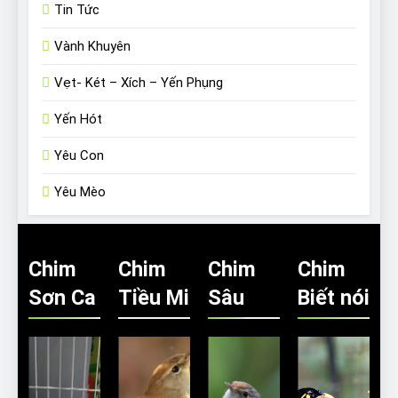
Tin Tức
Vành Khuyên
Vẹt- Két – Xích – Yến Phụng
Yến Hót
Yêu Con
Yêu Mèo
Chim
Chim
Chim
Chim
Sơn Ca
Tiều Mi
Sâu
Biết nói