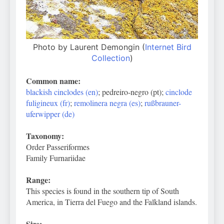
Photo by Laurent Demongin (
Internet Bird
Collection
)
Common name:
blackish cinclodes (en)
; pedreiro-negro (pt);
cinclode
fuligineux (fr)
;
remolinera negra (es)
;
rußbrauner-
uferwipper (de)
Taxonomy:
Order Passeriformes
Family Furnariidae
Range:
This species is found in the southern tip of South
America, in Tierra del Fuego and the Falkland islands.
Size: