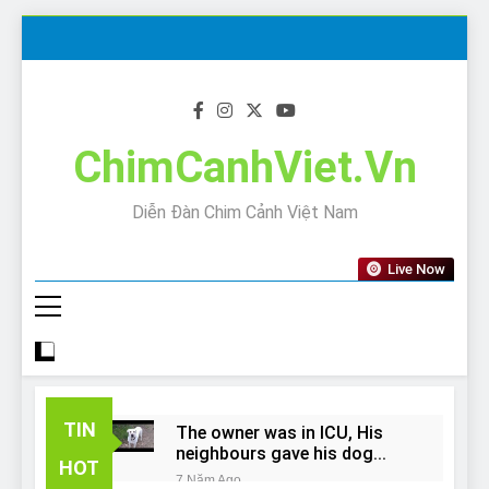
Skip
to
content
ChimCanhViet.Vn
Diễn Đàn Chim Cảnh Việt Nam
Live Now
TIN
The owner was in ICU, His
neighbours gave his dog
HOT
away!
7 Năm Ago