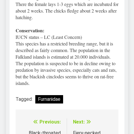
There the female lays 1-3 eggs which are incubated for
about 2 weeks. The chicks fledge about 2 weeks after
hatching.
Conservation:
IUCN status – LC (Least Concern)
This species has a restricted breeding range, but it is
described as fairly common. The population in the
Falkland islands is estimated at 20.000 individuals.
The population is suspected to be in decline owing to
predation by invasive species, especially cats and rats,
but the blackish cinclodes seems to thrive on rat-free
islands.
Tagged:
Furnariidae
Previous:
Next:
Điều
Black-throated
Fiery-necked