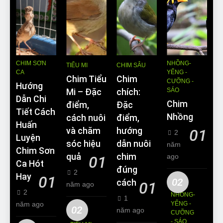
CHIM SƠN
NHỒNG-
TIỂU MI
CHIM SÂU
CA
YỂNG -
Chim Tiểu
Chim
CƯỠNG -
Hướng
SÁO
Mi – Đặc
chích:
Dẫn Chi
Chim
điểm,
Đặc
Tiết Cách
Nhồng
cách nuôi
điểm,
Huấn
và chăm
hướng
01
2
Luyện
sóc hiệu
dẫn nuôi
năm
Chim Sơn
quả
chim
ago
01
Ca Hót
đúng
2
Hay
01
02
cách
01
năm ago
2
NHỒNG-
1
năm ago
YỂNG -
02
năm ago
CƯỠNG
- SÁO