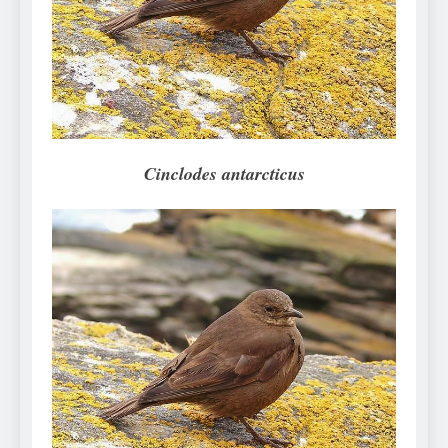
Can Bulldogs Play Fetch?
And How to Train Them!
7 Năm Ago
How Often Do I Need to
Groom My Bulldog
7 Năm Ago
Cinclodes antarcticus