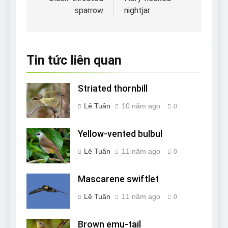
hướng
sparrow
nightjar
bài
viết
Tin tức liên quan
Striated thornbill
Lê Tuân
10 năm ago
0
Yellow-vented bulbul
Lê Tuân
11 năm ago
0
Mascarene swiftlet
Lê Tuân
11 năm ago
0
Brown emu-tail